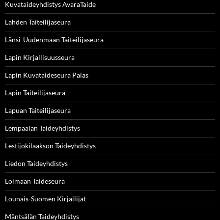
Kuvataideyhdistys AvaraTaide
Lahden Taiteilijaseura
Länsi-Uudenmaan Taiteilijaseura
Lapin Kirjallisuusseura
Lapin Kuvataideseura Palas
Lapin Taiteilijaseura
Lapuan Taiteilijaseura
Lempäälän Taideyhdistys
Lestijokilaakson Taideyhdistys
Liedon Taideyhdistys
Loimaan Taideseura
Lounais-Suomen Kirjailijat
Mäntsälän Taideyhdistys