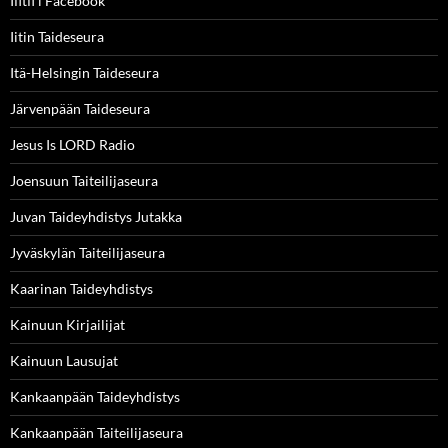
Ifitfi l Facebook
Iitin Taideseura
Itä-Helsingin Taideseura
Järvenpään Taideseura
Jesus Is LORD Radio
Joensuun Taiteilijaseura
Juvan Taideyhdistys Jutakka
Jyväskylän Taiteilijaseura
Kaarinan Taideyhdistys
Kainuun Kirjailijat
Kainuun Lausujat
Kankaanpään Taideyhdistys
Kankaanpään Taiteilijaseura