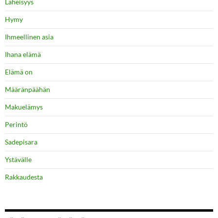
Läheisyys
Hymy
Ihmeellinen asia
Ihana elämä
Elämä on
Määränpäähän
Makuelämys
Perintö
Sadepisara
Ystävälle
Rakkaudesta