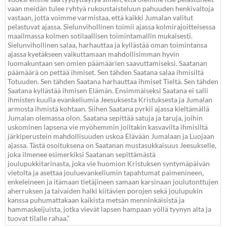
vaan meidän tulee ryhtyä rukoustaisteluun pahuuden henkivaltoja
vastaan, jotta voimme varmistaa, että kaikki Jumalan valitut
pelastuvat ajassa. Sielunvihollinen toimii ajassa kolmirajoitteisessa
maailmassa kolmen sotilaallisen toimintamallin mukaisesti.
Sielunvihollinen salaa, harhauttaa ja kyllästää oman toimintansa
ajassa kyetäkseen vaikuttamaan mahdollisimman hyvin
luomakuntaan sen omien päämäärien saavuttamiseksi. Saatanan
päämäärä on pettää ihmiset. Sen tähden Saatana salaa ihmisiltä
Totuuden. Sen tähden Saatana harhauttaa ihmiset Tieltä. Sen tähden
Saatana kyllästää ihmisen Elämän. Ensimmäiseksi Saatana ei salli
ihmisten kuulla evankeliumia Jeesuksesta Kristuksesta ja Jumalan
armosta ihmistä kohtaan. Siihen Saatana pyrkii ajassa kieltämällä
Jumalan olemassa olon. Saatana sepittää satuja ja taruja, joihin
uskominen lapsena vie myöhemmin joiltakin kasvavilta ihmisiltä
järkiperustein mahdollisuuden uskoa Elävään Jumalaan ja Luojaan
ajassa. Tästä osoituksena on Saatanan mustasukkaisuus Jeesukselle,
joka ilmenee esimerkiksi Saatanan sepittämästä
joulupukkitarinasta, joka vie huomion Kristuksen syntymäpäivän
vietolta ja asettaa jouluevankeliumin tapahtumat paimenineen,
enkeleineen ja itämaan tietäjineen samaan karsinaan joulutonttujen
aherruksen ja taivaiden halki kiitävien porojen sekä joulupukin
kanssa puhumattakaan kaikista metsän menninkäisistä ja
hammaskeijuista, jotka vievät lapsen hampaan yöllä tyynyn alta ja
tuovat tilalle rahaa.”