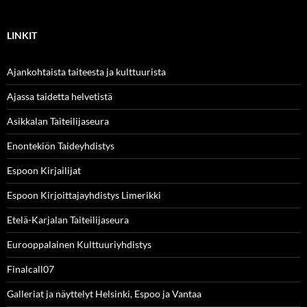
LINKIT
Ajankohtaista taiteesta ja kulttuurista
Ajassa taidetta helvetistä
Asikkalan Taiteilijaseura
Enontekiön Taideyhdistys
Espoon Kirjailijat
Espoon Kirjoittajayhdistys Limerikki
Etelä-Karjalan Taiteilijaseura
Eurooppalainen Kulttuuriyhdistys
Finalcall07
Galleriat ja näyttelyt Helsinki, Espoo ja Vantaa