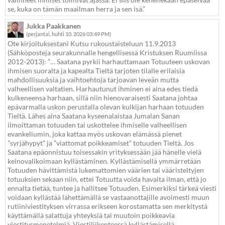
se, kuka on tämän maailman herra ja sen isä.”
Jukka Paakkanen
(perjantai, huhti 10. 2026 03:49 PM)
Ote kirjoituksestani Kutsu rukoustaisteluun 11.9.2013
(Sähköposteja seurakunnalle hengellisessä Kristuksen Ruumiissa
2012-2013): ”… Saatana pyrkii harhauttamaan Totuuteen uskovan
ihmisen suoralta ja kapealta Tieltä tarjoten tilalle erilaisia
mahdollisuuksia ja vaihtoehtoja tarjoavan leveän mutta
valheellisen valtatien. Harhautunut ihminen ei aina edes tiedä
kulkeneensa harhaan, sillä niin hienovaraisesti Saatana johtaa
epävarmalla uskon perustalla olevan kulkijan harhaan totuuden
Tieltä. Lähes aina Saatana kyseenalaistaa Jumalan Sanan
ilmoittaman totuuden tai uskottelee ihmiselle valheellisen
evankeliumin, joka kattaa myös uskovan elämässä pienet
”syrjähypyt” ja ”viattomat poikkeamiset” totuuden Tieltä. Jos
Saatana epäonnistuu toisessakin yrityksessään jää hänelle vielä
keinovalikoimaan kyllästäminen. Kyllästämisellä ymmärretään
Totuuden hävittämistä lukemattomien väärien tai vääristeltyjen
totuuksien sekaan niin, ettei Totuutta voida havaita ilman, että jo
ennalta tietää, tuntee ja hallitsee Totuuden. Esimerkiksi tärkeä viesti
voidaan kyllästää lähettämällä se vastaanottajille avoimesti muun
rutiiniviestityksen virrassa erikseen korostamatta sen merkitystä
käyttämällä salattuja yhteyksiä tai muutoin poikkeavia
viestitysmenetelmiä. Viestiliikenteessä kyllästämisellä