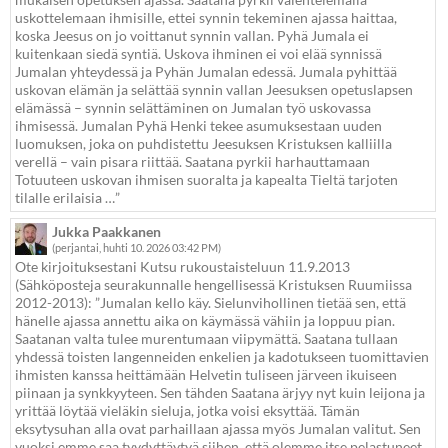
uskottelemaan ihmisille, ettei synnin tekeminen ajassa haittaa,
koska Jeesus on jo voittanut synnin vallan. Pyhä Jumala ei
kuitenkaan siedä syntiä. Uskova ihminen ei voi elää synnissä
Jumalan yhteydessä ja Pyhän Jumalan edessä. Jumala pyhittää
uskovan elämän ja selättää synnin vallan Jeesuksen opetuslapsen
elämässä – synnin selättäminen on Jumalan työ uskovassa
ihmisessä. Jumalan Pyhä Henki tekee asumuksestaan uuden
luomuksen, joka on puhdistettu Jeesuksen Kristuksen kalliilla
verellä – vain pisara riittää. Saatana pyrkii harhauttamaan
Totuuteen uskovan ihmisen suoralta ja kapealta Tieltä tarjoten
tilalle erilaisia …”
Jukka Paakkanen
(perjantai, huhti 10. 2026 03:42 PM)
Ote kirjoituksestani Kutsu rukoustaisteluun 11.9.2013
(Sähköposteja seurakunnalle hengellisessä Kristuksen Ruumiissa
2012-2013): ”Jumalan kello käy. Sielunvihollinen tietää sen, että
hänelle ajassa annettu aika on käymässä vähiin ja loppuu pian.
Saatanan valta tulee murentumaan viipymättä. Saatana tullaan
yhdessä toisten langenneiden enkelien ja kadotukseen tuomittavien
ihmisten kanssa heittämään Helvetin tuliseen järveen ikuiseen
piinaan ja synkkyyteen. Sen tähden Saatana ärjyy nyt kuin leijona ja
yrittää löytää vieläkin sieluja, jotka voisi eksyttää. Tämän
eksytysuhan alla ovat parhaillaan ajassa myös Jumalan valitut. Sen
vuoksi emme saa tyydyttäytyä siihen, että olemme itse pelastuneet