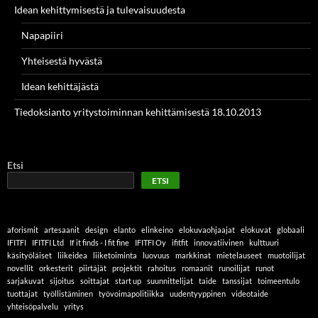
Idean kehittymisestä ja tulevaisuudesta
Napapiiri
Yhteisestä hyvästä
Idean kehittäjästä
Tiedoksianto yritystoiminnan kehittämisestä 18.10.2013
Etsi
ETSI
aforismit
artesaanit
design
elanto
elinkeino
elokuvaohjaajat
elokuvat
globaali
IFITFI
IFITFI Ltd
If it finds - I fit fine
IFITFI Oy
ifitfit
innovatiivinen
kulttuuri
käsityöläiset
liikeidea
liiketoiminta
luovuus
markkinat
mietelauseet
muotoilijat
novellit
orkesterit
piirtäjät
projektit
rahoitus
romaanit
runoilijat
runot
sarjakuvat
sijoitus
soittajat
start up
suunnittelijat
taide
tanssijat
toimeentulo
tuottajat
työllistäminen
työvoimapolitiikka
uudentyyppinen
videotaide
yhteisöpalvelu
yritys