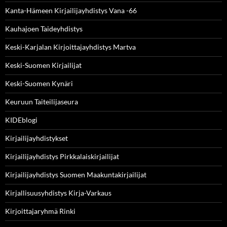
Kanta-Hämeen Kirjailijayhdistys Vana -66
Kauhajoen Taideyhdistys
Keski-Karjalan Kirjoittajayhdistys Martva
Keski-Suomen Kirjailijat
Keski-Suomen Kynäri
Keuruun Taiteilijaseura
KIDEblogi
Kirjailijayhdistykset
Kirjailijayhdistys Pirkkalaiskirjailijat
Kirjailijayhdistys Suomen Maakuntakirjailijat
Kirjallisuusyhdistys Kirja-Varkaus
Kirjoittajaryhmä Rinki