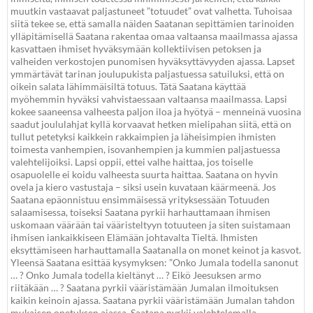
muutkin vastaavat paljastuneet ”totuudet” ovat valhetta. Tuhoisaa
siitä tekee se, että samalla näiden Saatanan sepittämien tarinoiden
ylläpitämisellä Saatana rakentaa omaa valtaansa maailmassa ajassa
kasvattaen ihmiset hyväksymään kollektiivisen petoksen ja
valheiden verkostojen punomisen hyväksyttävyyden ajassa. Lapset
ymmärtävät tarinan joulupukista paljastuessa satuiluksi, että on
oikein salata lähimmäisiltä totuus. Tätä Saatana käyttää
myöhemmin hyväksi vahvistaessaan valtaansa maailmassa. Lapsi
kokee saaneensa valheesta paljon iloa ja hyötyä – menneinä vuosina
saadut joululahjat kyllä korvaavat hetken mielipahan siitä, että on
tullut petetyksi kaikkein rakkaimpien ja läheisimpien ihmisten
toimesta vanhempien, isovanhempien ja kummien paljastuessa
valehtelijoiksi. Lapsi oppii, ettei valhe haittaa, jos toiselle
osapuolelle ei koidu valheesta suurta haittaa. Saatana on hyvin
ovela ja kiero vastustaja – siksi usein kuvataan käärmeenä. Jos
Saatana epäonnistuu ensimmäisessä yrityksessään Totuuden
salaamisessa, toiseksi Saatana pyrkii harhauttamaan ihmisen
uskomaan väärään tai vääristeltyyn totuuteen ja siten suistamaan
ihmisen iankaikkiseen Elämään johtavalta Tieltä. Ihmisten
eksyttämiseen harhauttamalla Saatanalla on monet keinot ja kasvot.
Yleensä Saatana esittää kysymyksen: ”Onko Jumala todella sanonut
… ? Onko Jumala todella kieltänyt … ? Eikö Jeesuksen armo
riitäkään … ? Saatana pyrkii vääristämään Jumalan ilmoituksen
kaikin keinoin ajassa. Saatana pyrkii vääristämään Jumalan tahdon
mukaisen opetuksen ajassa. Saatana pyrkii valehtelemalla