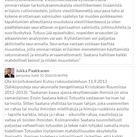
ymmärretään tarkoituksenmukaista viestiliikenteen lisäämistä
erilaisin rutiiniviestein, jolloin viestiliikennettä seuraava taho ei
kykene erottamaan valmiuden säätelyn tai muiden poikkeavien
tapahtumien aiheuttamia muutoksia viestiliikenteessä ja siten
päättelemään seurattavan organisaation valmiutta, johtosuhteita ja
suorituskykyä. Totuus jää epäselväksi, nopeiden arvausten ja
aikaavievien analyysien varaan. Kyllästämisen voi paljastaa
aktiivisella seurannalla. Seurantaa vastaan voidaan käyttää
muuntelua, jolla ymmärretään erilaisten menetelmien käyttämistä
satunnaisesti ja ennalta arvaamattomasti. Saatana hallitsee kaikki
mahdolliset keinot ja niiden muuntelun.”
Jukka Paakkanen
(perjantai, huhti 10. 2026 03:46 PM)
Ote kirjoituksestani Kutsu rukoustaisteluun 11.9.2013
(Sähköposteja seurakunnalle hengellisessä Kristuksen Ruumiissa
2012-2013): ”Saatanan kaava ajassa eksyttäessään ihmisiä on aina
samanlainen. Ensin Saatana keksii Totuutta vastaavan tarinan tai
tarinoita. Sitten Saatana yhdistää tarinaan lahjan, joka useimmiten
on rahaa tai muita ihmisten mielihaluja ja himoja ruokkivia asioita
– lapsille karkkia, leluja ja rahaa – aikuisille rahaa, nautintoja ja
valtaa yli toisten ihmisten. Kolmanneksi Saatana suunnitellusti
paljastaa valheellisen totuuden ja tekee näin tyhjäksi samalla myös
todellisen Totuuden löytämisen mahdollisuuden eksytetyltä
ihmiseltä, ihmisen todetessa inhimillisesti järkeillen, että kaikki