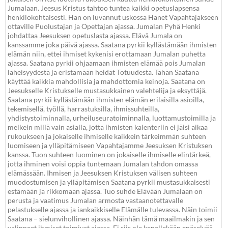
Jumalaan. Jeesus Kristus tahtoo tuntea kaikki opetuslapsensa
henkilökohtaisesti. Hän on luvannut uskossa Hänet Vapahtajakseen
ottaville Puolustajan ja Opettajan ajassa. Jumalan Pyhä Henki
johdattaa Jeesuksen opetuslasta ajassa. Elävä Jumala on
kanssamme joka päivä ajassa. Saatana pyrkii kyllästämään ihmisten
elämän niin, ettei ihmiset kykenisi erottamaan Jumalan puhetta
ajassa. Saatana pyrkii ohjaamaan ihmisten elämää pois Jumalan
läheisyydestä ja eristämään heidät Totuudesta. Tähän Saatana
käyttää kaikkia mahdollisia ja mahdottomia keinoja. Saatana on
Jeesukselle Kristukselle mustasukkainen valehtelija ja eksyttäjä.
Saatana pyrkii kyllästämään ihmisten elämän erilaisilla asioilla,
tekemisellä, työllä, harrastuksilla, ihmissuhteilla,
yhdistystoiminnalla, urheiluseuratoiminnalla, luottamustoimilla ja
melkein millä vain asialla, jotta ihmisten kalenteriin ei jäisi aikaa
rukoukseen ja jokaiselle ihmiselle kaikkein tärkeimmän suhteen
luomiseen ja ylläpitämiseen Vapahtajamme Jeesuksen Kristuksen
kanssa. Tuon suhteen luominen on jokaiselle ihmiselle elintärkeä,
jotta ihminen voisi oppia tuntemaan Jumalan tahdon omassa
elämässään. Ihmisen ja Jeesuksen Kristuksen välisen suhteen
muodostumisen ja ylläpitämisen Saatana pyrkii mustasukkaisesti
estämään ja rikkomaan ajassa. Tuo suhde Elävään Jumalaan on
perusta ja vaatimus Jumalan armosta vastaanotettavalle
pelastukselle ajassa ja iankaikkiselle Elämälle tulevassa. Näin toimii
Saatana – sielunvihollinen ajassa. Näinhän tämä maailmakin ja sen
valinneet ihmiset toimivat ajassa. Ei siis ole kenellekään epäselvää