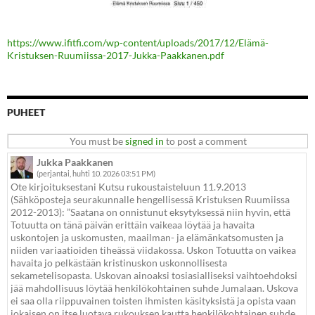
https://www.ifitfi.com/wp-content/uploads/2017/12/Elämä-
Kristuksen-Ruumiissa-2017-Jukka-Paakkanen.pdf
PUHEET
You must be
signed in
to post a comment
Jukka Paakkanen
(perjantai, huhti 10. 2026 03:51 PM)
Ote kirjoituksestani Kutsu rukoustaisteluun 11.9.2013
(Sähköposteja seurakunnalle hengellisessä Kristuksen Ruumiissa
2012-2013): ”Saatana on onnistunut eksytyksessä niin hyvin, että
Totuutta on tänä päivän erittäin vaikeaa löytää ja havaita
uskontojen ja uskomusten, maailman- ja elämänkatsomusten ja
niiden variaatioiden tiheässä viidakossa. Uskon Totuutta on vaikea
havaita jo pelkästään kristinuskon uskonnollisesta
sekametelisopasta. Uskovan ainoaksi tosiasialliseksi vaihtoehdoksi
jää mahdollisuus löytää henkilökohtainen suhde Jumalaan. Uskova
ei saa olla riippuvainen toisten ihmisten käsityksistä ja opista vaan
jokaisen on itse luotava rukouksen kautta henkilökohtainen suhde