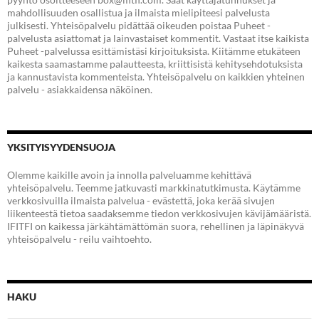
mahdollisuuden osallistua ja ilmaista mielipiteesi palvelusta
julkisesti. Yhteisöpalvelu pidättää oikeuden poistaa Puheet -
palvelusta asiattomat ja lainvastaiset kommentit. Vastaat itse kaikista
Puheet -palvelussa esittämistäsi kirjoituksista. Kiitämme etukäteen
kaikesta saamastamme palautteesta, kriittisistä kehitysehdotuksista
ja kannustavista kommenteista. Yhteisöpalvelu on kaikkien yhteinen
palvelu - asiakkaidensa näköinen.
YKSITYISYYDENSUOJA
Olemme kaikille avoin ja innolla palveluamme kehittävä
yhteisöpalvelu. Teemme jatkuvasti markkinatutkimusta. Käytämme
verkkosivuilla ilmaista palvelua - evästettä, joka kerää sivujen
liikenteestä tietoa saadaksemme tiedon verkkosivujen kävijämääristä.
IFITFI on kaikessa järkähtämättömän suora, rehellinen ja läpinäkyvä
yhteisöpalvelu - reilu vaihtoehto.
HAKU