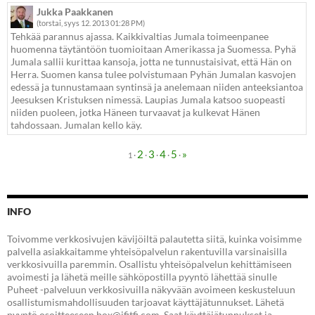
Jukka Paakkanen
(torstai, syys 12. 2013 01:28 PM)
Tehkää parannus ajassa. Kaikkivaltias Jumala toimeenpanee
huomenna täytäntöön tuomioitaan Amerikassa ja Suomessa. Pyhä
Jumala sallii kurittaa kansoja, jotta ne tunnustaisivat, että Hän on
Herra. Suomen kansa tulee polvistumaan Pyhän Jumalan kasvojen
edessä ja tunnustamaan syntinsä ja anelemaan niiden anteeksiantoa
Jeesuksen Kristuksen nimessä. Laupias Jumala katsoo suopeasti
niiden puoleen, jotka Häneen turvaavat ja kulkevat Hänen
tahdossaan. Jumalan kello käy.
2
3
4
5
»
·
·
·
·
·
1
INFO
Toivomme verkkosivujen kävijöiltä palautetta siitä, kuinka voisimme
palvella asiakkaitamme yhteisöpalvelun rakentuvilla varsinaisilla
verkkosivuilla paremmin. Osallistu yhteisöpalvelun kehittämiseen
avoimesti ja lähetä meille sähköpostilla pyyntö lähettää sinulle
Puheet -palveluun verkkosivuilla näkyvään avoimeen keskusteluun
osallistumismahdollisuuden tarjoavat käyttäjätunnukset. Lähetä
pyyntö osoitteeseen box@ifitfi.com. Saat käyttäjätunnukset ja