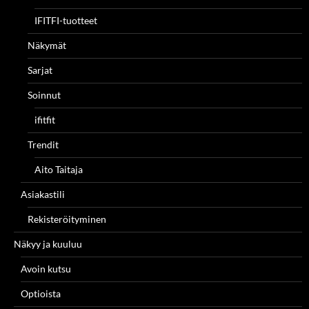
IFITFI-tuotteet
Näkymät
Sarjat
Soinnut
ifitfit
Trendit
Aito Taitaja
Asiakastili
Rekisteröityminen
Näkyy ja kuuluu
Avoin kutsu
Optioista