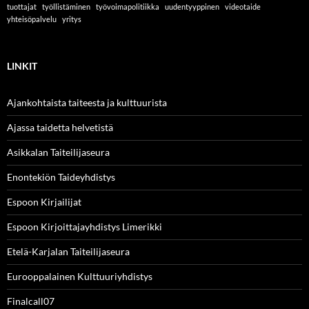
tuottajat
työllistäminen
työvoimapolitiikka
uudentyyppinen
videotaide
yhteisöpalvelu
yritys
LINKIT
Ajankohtaista taiteesta ja kulttuurista
Ajassa taidetta helvetistä
Asikkalan Taiteilijaseura
Enontekiön Taideyhdistys
Espoon Kirjailijat
Espoon Kirjoittajayhdistys Limerikki
Etelä-Karjalan Taiteilijaseura
Eurooppalainen Kulttuuriyhdistys
Finalcall07