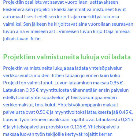
Projektiin osallistuvat saavat vuorollaan luettavakseen
keskeneräisen projektin kaikki aiemmat valmistuneet luvut
automaattisesti edellisen kirjoittajan merkittyä lukunsa
valmiiksi. Sen jälkeen he kirjoittavat aina vuorollaan seuraavan
luvun aina viimeiseen asti. Viimeisen luvun kirjoittaja nimeää
julkaistavan ifitfin.
Projektien valmistuneita lukuja voi ladata
Projektin valmistuneita lukuja saa ladata yhteisöpalvelun
verkkosivuilta muiden ifitfien tapaan jo ennen kuin koko
Projekti on valmistunut. Luvun lataaminen maksaa 0,95 €.
Latauksen 0,95 € myyntitulosta vähennetään ensin palvelun
edellyttämät yhteisöpalvelun yhteistyökumppaneiden
verkkomaksut, tms. kulut. Yhteistyökumppanin maksut
palvelusta ovat 0,50 € ja myyntivoitoksi latauksesta jää 0,45 €.
Luovan työn tehneen asiakkaan rojaltit ovat latauksesta 0,315
€ ja yhteisöpalvelun provisio on 0,135 €. Yhteisöpalvelu
maksaa luovan työn tekijöille kertyvät rojaltit kerran