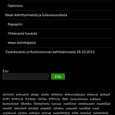
Optioista
Idean kehittymisestä ja tulevaisuudesta
Napapiiri
Yhteisestä hyvästä
Idean kehittäjästä
Tiedoksianto yritystoiminnan kehittämisestä 18.10.2013
Etsi
ETSI
aforismit
artesaanit
design
elanto
elinkeino
elokuvaohjaajat
elokuvat
globaali
IFITFI
IFITFI Ltd
If it finds - I fit fine
IFITFI Oy
ifitfit
innovatiivinen
kulttuuri
käsityöläiset
liikeidea
liiketoiminta
luovuus
markkinat
mietelauseet
muotoilijat
novellit
orkesterit
piirtäjät
projektit
rahoitus
romaanit
runoilijat
runot
sarjakuvat
sijoitus
soittajat
start up
suunnittelijat
taide
tanssijat
toimeentulo