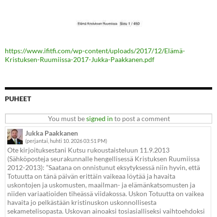
https://www.ifitfi.com/wp-content/uploads/2017/12/Elämä-
Kristuksen-Ruumiissa-2017-Jukka-Paakkanen.pdf
PUHEET
You must be
signed in
to post a comment
Jukka Paakkanen
(perjantai, huhti 10. 2026 03:51 PM)
Ote kirjoituksestani Kutsu rukoustaisteluun 11.9.2013
(Sähköposteja seurakunnalle hengellisessä Kristuksen Ruumiissa
2012-2013): ”Saatana on onnistunut eksytyksessä niin hyvin, että
Totuutta on tänä päivän erittäin vaikeaa löytää ja havaita
uskontojen ja uskomusten, maailman- ja elämänkatsomusten ja
niiden variaatioiden tiheässä viidakossa. Uskon Totuutta on vaikea
havaita jo pelkästään kristinuskon uskonnollisesta
sekametelisopasta. Uskovan ainoaksi tosiasialliseksi vaihtoehdoksi