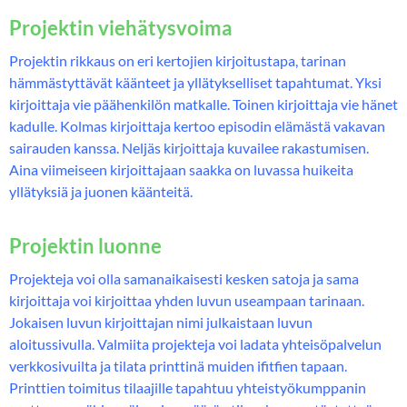
Projektin viehätysvoima
Projektin rikkaus on eri kertojien kirjoitustapa, tarinan
hämmästyttävät käänteet ja yllätykselliset tapahtumat. Yksi
kirjoittaja vie päähenkilön matkalle. Toinen kirjoittaja vie hänet
kadulle. Kolmas kirjoittaja kertoo episodin elämästä vakavan
sairauden kanssa. Neljäs kirjoittaja kuvailee rakastumisen.
Aina viimeiseen kirjoittajaan saakka on luvassa huikeita
yllätyksiä ja juonen käänteitä.
Projektin luonne
Projekteja voi olla samanaikaisesti kesken satoja ja sama
kirjoittaja voi kirjoittaa yhden luvun useampaan tarinaan.
Jokaisen luvun kirjoittajan nimi julkaistaan luvun
aloitussivulla. Valmiita projekteja voi ladata yhteisöpalvelun
verkkosivuilta ja tilata printtinä muiden ifitfien tapaan.
Printtien toimitus tilaajille tapahtuu yhteistyökumppanin