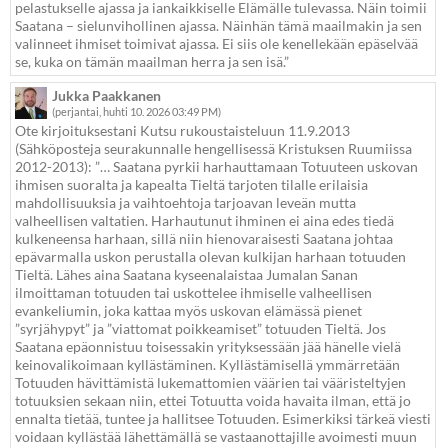
pelastukselle ajassa ja iankaikkiselle Elämälle tulevassa. Näin toimii
Saatana – sielunvihollinen ajassa. Näinhän tämä maailmakin ja sen
valinneet ihmiset toimivat ajassa. Ei siis ole kenellekään epäselvää
se, kuka on tämän maailman herra ja sen isä.”
Jukka Paakkanen
(perjantai, huhti 10. 2026 03:49 PM)
Ote kirjoituksestani Kutsu rukoustaisteluun 11.9.2013
(Sähköposteja seurakunnalle hengellisessä Kristuksen Ruumiissa
2012-2013): ”… Saatana pyrkii harhauttamaan Totuuteen uskovan
ihmisen suoralta ja kapealta Tieltä tarjoten tilalle erilaisia
mahdollisuuksia ja vaihtoehtoja tarjoavan leveän mutta
valheellisen valtatien. Harhautunut ihminen ei aina edes tiedä
kulkeneensa harhaan, sillä niin hienovaraisesti Saatana johtaa
epävarmalla uskon perustalla olevan kulkijan harhaan totuuden
Tieltä. Lähes aina Saatana kyseenalaistaa Jumalan Sanan
ilmoittaman totuuden tai uskottelee ihmiselle valheellisen
evankeliumin, joka kattaa myös uskovan elämässä pienet
”syrjähypyt” ja ”viattomat poikkeamiset” totuuden Tieltä. Jos
Saatana epäonnistuu toisessakin yrityksessään jää hänelle vielä
keinovalikoimaan kyllästäminen. Kyllästämisellä ymmärretään
Totuuden hävittämistä lukemattomien väärien tai vääristeltyjen
totuuksien sekaan niin, ettei Totuutta voida havaita ilman, että jo
ennalta tietää, tuntee ja hallitsee Totuuden. Esimerkiksi tärkeä viesti
voidaan kyllästää lähettämällä se vastaanottajille avoimesti muun