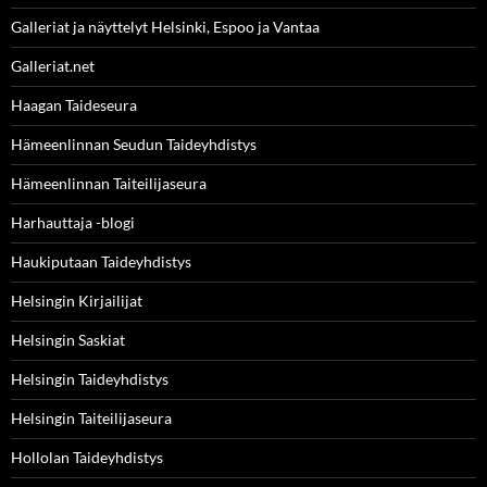
Galleriat ja näyttelyt Helsinki, Espoo ja Vantaa
Galleriat.net
Haagan Taideseura
Hämeenlinnan Seudun Taideyhdistys
Hämeenlinnan Taiteilijaseura
Harhauttaja -blogi
Haukiputaan Taideyhdistys
Helsingin Kirjailijat
Helsingin Saskiat
Helsingin Taideyhdistys
Helsingin Taiteilijaseura
Hollolan Taideyhdistys