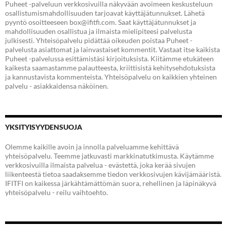
Puheet -palveluun verkkosivuilla näkyvään avoimeen keskusteluun
osallistumismahdollisuuden tarjoavat käyttäjätunnukset. Lähetä
pyyntö osoitteeseen box@ifitfi.com. Saat käyttäjätunnukset ja
mahdollisuuden osallistua ja ilmaista mielipiteesi palvelusta
julkisesti. Yhteisöpalvelu pidättää oikeuden poistaa Puheet -
palvelusta asiattomat ja lainvastaiset kommentit. Vastaat itse kaikista
Puheet -palvelussa esittämistäsi kirjoituksista. Kiitämme etukäteen
kaikesta saamastamme palautteesta, kriittisistä kehitysehdotuksista
ja kannustavista kommenteista. Yhteisöpalvelu on kaikkien yhteinen
palvelu - asiakkaidensa näköinen.
YKSITYISYYDENSUOJA
Olemme kaikille avoin ja innolla palveluamme kehittävä
yhteisöpalvelu. Teemme jatkuvasti markkinatutkimusta. Käytämme
verkkosivuilla ilmaista palvelua - evästettä, joka kerää sivujen
liikenteestä tietoa saadaksemme tiedon verkkosivujen kävijämääristä.
IFITFI on kaikessa järkähtämättömän suora, rehellinen ja läpinäkyvä
yhteisöpalvelu - reilu vaihtoehto.