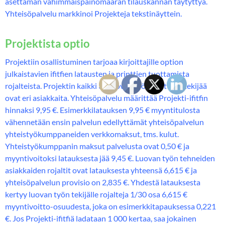
asettaman vähimmäispainomäärän tilauskannan täytyttyä.
Yhteisöpalvelu markkinoi Projekteja tekstinäyttein.
Projektista optio
Projektiin osallistuminen tarjoaa kirjoittajille option
julkaistavien ifitfien latausten ja printtien tuottamista
rojalteista. Projektin kaikki 30 luovan työn tuotteen tekijää
ovat eri asiakkaita. Yhteisöpalvelu määrittää Projekti-ifitfin
hinnaksi 9,95 €. Esimerkkilatauksen 9,95 € myyntitulosta
vähennetään ensin palvelun edellyttämät yhteisöpalvelun
yhteistyökumppaneiden verkkomaksut, tms. kulut.
Yhteistyökumppanin maksut palvelusta ovat 0,50 € ja
myyntivoitoksi latauksesta jää 9,45 €. Luovan työn tehneiden
asiakkaiden rojaltit ovat latauksesta yhteensä 6,615 € ja
yhteisöpalvelun provisio on 2,835 €. Yhdestä latauksesta
kertyy luovan työn tekijälle rojalteja 1/30 osa 6,615 €
myyntivoitto-osuudesta, joka on esimerkkitapauksessa 0,221
€. Jos Projekti-ifitfiä ladataan 1 000 kertaa, saa jokainen