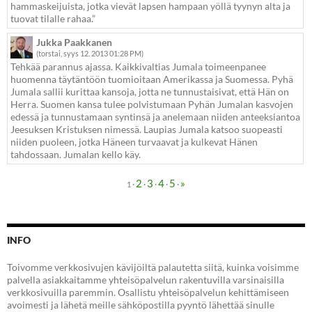
hammaskeijuista, jotka vievät lapsen hampaan yöllä tyynyn alta ja
tuovat tilalle rahaa.”
Jukka Paakkanen
(torstai, syys 12. 2013 01:28 PM)
Tehkää parannus ajassa. Kaikkivaltias Jumala toimeenpanee
huomenna täytäntöön tuomioitaan Amerikassa ja Suomessa. Pyhä
Jumala sallii kurittaa kansoja, jotta ne tunnustaisivat, että Hän on
Herra. Suomen kansa tulee polvistumaan Pyhän Jumalan kasvojen
edessä ja tunnustamaan syntinsä ja anelemaan niiden anteeksiantoa
Jeesuksen Kristuksen nimessä. Laupias Jumala katsoo suopeasti
niiden puoleen, jotka Häneen turvaavat ja kulkevat Hänen
tahdossaan. Jumalan kello käy.
2
3
4
5
»
·
·
·
·
·
1
INFO
Toivomme verkkosivujen kävijöiltä palautetta siitä, kuinka voisimme
palvella asiakkaitamme yhteisöpalvelun rakentuvilla varsinaisilla
verkkosivuilla paremmin. Osallistu yhteisöpalvelun kehittämiseen
avoimesti ja lähetä meille sähköpostilla pyyntö lähettää sinulle