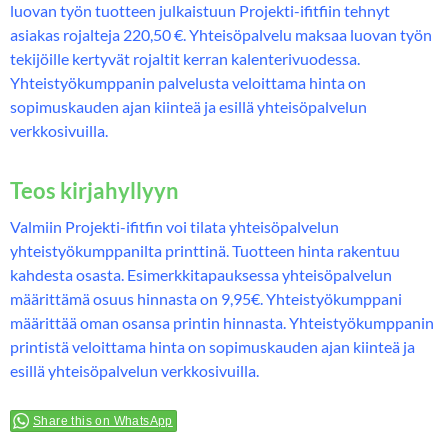
luovan työn tuotteen julkaistuun Projekti-ifitfiin tehnyt
asiakas rojalteja 220,50 €. Yhteisöpalvelu maksaa luovan työn
tekijöille kertyvät rojaltit kerran kalenterivuodessa.
Yhteistyökumppanin palvelusta veloittama hinta on
sopimuskauden ajan kiinteä ja esillä yhteisöpalvelun
verkkosivuilla.
Teos kirjahyllyyn
Valmiin Projekti-ifitfin voi tilata yhteisöpalvelun
yhteistyökumppanilta printtinä. Tuotteen hinta rakentuu
kahdesta osasta. Esimerkkitapauksessa yhteisöpalvelun
määrittämä osuus hinnasta on 9,95€. Yhteistyökumppani
määrittää oman osansa printin hinnasta. Yhteistyökumppanin
printistä veloittama hinta on sopimuskauden ajan kiinteä ja
esillä yhteisöpalvelun verkkosivuilla.
Share this on WhatsApp