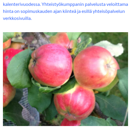
kalenterivuodessa. Yhteistyökumppanin palvelusta veloittama
hinta on sopimuskauden ajan kiinteä ja esillä yhteisöpalvelun
verkkosivuilla.