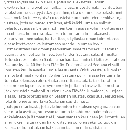
yrittää löytää vieläkin sieluja, jotka voisi eksyttää. Tämän
eksytysuhan alla ovat parhaillaan ajassa myös Jumalan valitut. Sen
vuoksi emme saa tyydyttäytyä siihen, että olemme itse pelastuneet
vaan meidän tulee ryhtyä rukoustaisteluun pahuuden henkivaltoja
vastaan, jotta voimme varmistaa, että kaikki Jumalan valitut
pelastuvat ajassa. Sielunvihollinen toimii ajassa kolmirajoitteisessa
maailmassa kolmen sotilaallisen toimintamallin mukaisesti.
Sielunvihollinen salaa, harhauttaa ja kyllästää oman toimintansa
ajassa kyetäkseen vaikuttamaan mahdollisimman hyvin
luomakuntaan sen omien päämäärien saavuttamiseksi. Saatanan
päämäärä on pettää ihmiset. Sen tähden Saatana salaa ihmisiltä
Totuuden. Sen tähden Saatana harhauttaa ihmiset Tieltä. Sen tähden
Saatana kyllästää ihmisen Elämän. Ensimmäiseksi Saatana ei salli
ihmisten kuulla evankeliumia Jeesuksesta Kristuksesta ja Jumalan
armosta ihmistä kohtaan. Siihen Saatana pyrkii ajassa kieltämällä
Jumalan olemassa olon. Saatana sepittää satuja ja taruja, joihin
uskominen lapsena vie myöhemmin joiltakin kasvavilta ihmisiltä
järkiperustein mahdollisuuden uskoa Elävään Jumalaan ja Luojaan
ajassa. Tästä osoituksena on Saatanan mustasukkaisuus Jeesukselle,
joka ilmenee esimerkiksi Saatanan sepittämästä
joulupukkitarinasta, joka vie huomion Kristuksen syntymäpäivän
vietolta ja asettaa jouluevankeliumin tapahtumat paimenineen,
enkeleineen ja itämaan tietäjineen samaan karsinaan joulutonttujen
aherruksen ja taivaiden halki kiitävien porojen sekä joulupukin
kanssa puhumattakaan kaikista metsän menninkäisistä ja