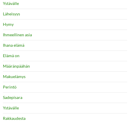
Ystävälle
Läheisyys
Hymy
Ihmeellinen asia
Ihana elämä
Elämä on
Määränpäähän
Makuelämys
Perintö
Sadepisara
Ystävälle
Rakkaudesta