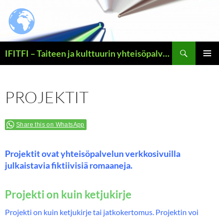
Siirry
sisältöön
Haku
IFITFI – Taiteen ja kulttuurin yhteisöpalvelun yritysidean esittelysivut – – – sekä ilouutisen Jeesuksesta Vapahtajasta kertovat uskonveljen kotisivut
ENSISIJ
VALIKK
PROJEKTIT
Share this on WhatsApp
Projektit ovat yhteisöpalvelun verkkosivuilla
julkaistavia fiktiivisiä romaaneja.
Projekti on kuin ketjukirje
Projekti on kuin ketjukirje tai jatkokertomus. Projektin voi