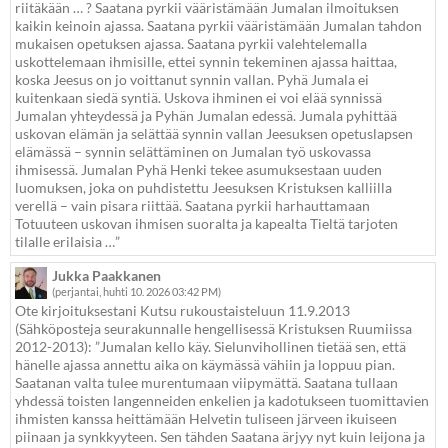
riitäkään … ? Saatana pyrkii vääristämään Jumalan ilmoituksen
kaikin keinoin ajassa. Saatana pyrkii vääristämään Jumalan tahdon
mukaisen opetuksen ajassa. Saatana pyrkii valehtelemalla
uskottelemaan ihmisille, ettei synnin tekeminen ajassa haittaa,
koska Jeesus on jo voittanut synnin vallan. Pyhä Jumala ei
kuitenkaan siedä syntiä. Uskova ihminen ei voi elää synnissä
Jumalan yhteydessä ja Pyhän Jumalan edessä. Jumala pyhittää
uskovan elämän ja selättää synnin vallan Jeesuksen opetuslapsen
elämässä – synnin selättäminen on Jumalan työ uskovassa
ihmisessä. Jumalan Pyhä Henki tekee asumuksestaan uuden
luomuksen, joka on puhdistettu Jeesuksen Kristuksen kalliilla
verellä – vain pisara riittää. Saatana pyrkii harhauttamaan
Totuuteen uskovan ihmisen suoralta ja kapealta Tieltä tarjoten
tilalle erilaisia …”
Jukka Paakkanen
(perjantai, huhti 10. 2026 03:42 PM)
Ote kirjoituksestani Kutsu rukoustaisteluun 11.9.2013
(Sähköposteja seurakunnalle hengellisessä Kristuksen Ruumiissa
2012-2013): ”Jumalan kello käy. Sielunvihollinen tietää sen, että
hänelle ajassa annettu aika on käymässä vähiin ja loppuu pian.
Saatanan valta tulee murentumaan viipymättä. Saatana tullaan
yhdessä toisten langenneiden enkelien ja kadotukseen tuomittavien
ihmisten kanssa heittämään Helvetin tuliseen järveen ikuiseen
piinaan ja synkkyyteen. Sen tähden Saatana ärjyy nyt kuin leijona ja