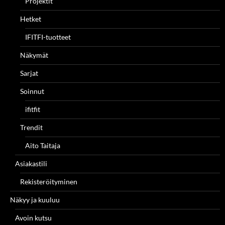
Projektit
Hetket
IFITFI-tuotteet
Näkymät
Sarjat
Soinnut
ifitfit
Trendit
Aito Taitaja
Asiakastili
Rekisteröityminen
Näkyy ja kuuluu
Avoin kutsu