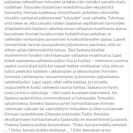
paljastaa valheellisen totuuden ja tekee näin tyhjäksi samalla myös
todellisen Totuuden löytämisen mahdollisuuden eksytetyltä
ihmiseltä, ihmisen todetessa inhimillisesti järkeillen, että kaikki
muutkin vastaavat paljastuneet ”totuudet” ovat valhetta. Tuhoisaa
siitä tekee se, että samalla näiden Saatanan sepittämien tarinoiden
ylläpitämisellä Saatana rakentaa omaa valtaansa maailmassa ajassa
kasvattaen ihmiset hyväksymään kollektiivisen petoksen ja
valheiden verkostojen punomisen hyväksyttävyyden ajassa. Lapset
ymmärtävät tarinan joulupukista paljastuessa satuiluksi, että on
oikein salata lähimmäisiltä totuus. Tätä Saatana käyttää
myöhemmin hyväksi vahvistaessaan valtaansa maailmassa. Lapsi
kokee saaneensa valheesta paljon iloa ja hyötyä – menneinä vuosina
saadut joululahjat kyllä korvaavat hetken mielipahan siitä, että on
tullut petetyksi kaikkein rakkaimpien ja läheisimpien ihmisten
toimesta vanhempien, isovanhempien ja kummien paljastuessa
valehtelijoiksi. Lapsi oppii, ettei valhe haittaa, jos toiselle
osapuolelle ei koidu valheesta suurta haittaa. Saatana on hyvin
ovela ja kiero vastustaja – siksi usein kuvataan käärmeenä. Jos
Saatana epäonnistuu ensimmäisessä yrityksessään Totuuden
salaamisessa, toiseksi Saatana pyrkii harhauttamaan ihmisen
uskomaan väärään tai vääristeltyyn totuuteen ja siten suistamaan
ihmisen iankaikkiseen Elämään johtavalta Tieltä. Ihmisten
eksyttämiseen harhauttamalla Saatanalla on monet keinot ja kasvot.
Yleensä Saatana esittää kysymyksen: ”Onko Jumala todella sanonut
… ? Onko Jumala todella kieltänyt … ? Eikö Jeesuksen armo