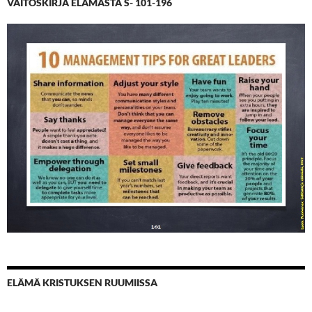
VÄITÖSKIRJA ELÄMÄSTÄ S- 101-196
ELÄMÄ KRISTUKSEN RUUMIISSA