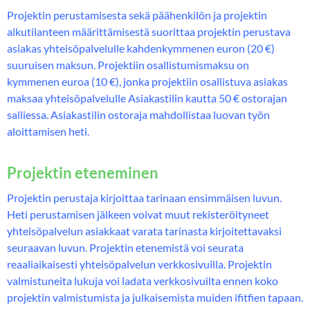
Projektin perustamisesta sekä päähenkilön ja projektin
alkutilanteen määrittämisestä suorittaa projektin perustava
asiakas yhteisöpalvelulle kahdenkymmenen euron (20 €)
suuruisen maksun. Projektiin osallistumismaksu on
kymmenen euroa (10 €), jonka projektiin osallistuva asiakas
maksaa yhteisöpalvelulle Asiakastilin kautta 50 € ostorajan
salliessa. Asiakastilin ostoraja mahdollistaa luovan työn
aloittamisen heti.
Projektin eteneminen
Projektin perustaja kirjoittaa tarinaan ensimmäisen luvun.
Heti perustamisen jälkeen voivat muut rekisteröityneet
yhteisöpalvelun asiakkaat varata tarinasta kirjoitettavaksi
seuraavan luvun. Projektin etenemistä voi seurata
reaaliaikaisesti yhteisöpalvelun verkkosivuilla. Projektin
valmistuneita lukuja voi ladata verkkosivuilta ennen koko
projektin valmistumista ja julkaisemista muiden ifitfien tapaan.