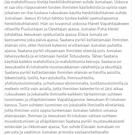
jää mahdollisuus löytää henkilökohtainen suhde Jumalaan. Uskova
ei saa olla riippuvainen toisten ihmisten käsityksistä ja opista vaan
jokaisen on itse luotava rukouksen kautta henkilökohtainen suhde
Jumalaan. Jeesus Kristus tahtoo tuntea kaikki opetuslapsensa
henkilökohtaisesti. Hän on luvannut uskossa Hänet Vapahtajakseen
ottaville Puolustajan ja Opettajan ajassa. Jumalan Pyhä Henki
johdattaa Jeesuksen opetuslasta ajassa. Elävä Jumala on
kanssamme joka päivä ajassa. Saatana pyrkii kyllästämään ihmisten
elämän niin, ettei ihmiset kykenisi erottamaan Jumalan puhetta
ajassa. Saatana pyrkii ohjaamaan ihmisten elämää pois Jumalan
läheisyydestä ja eristämään heidät Totuudesta. Tähän Saatana
käyttää kaikkia mahdollisia ja mahdottomia keinoja. Saatana on
Jeesukselle Kristukselle mustasukkainen valehtelija ja eksyttäjä.
Saatana pyrkii kyllästämään ihmisten elämän erilaisilla asioilla,
tekemisellä, työllä, harrastuksilla, ihmissuhteilla,
yhdistystoiminnalla, urheiluseuratoiminnalla, luottamustoimilla ja
melkein millä vain asialla, jotta ihmisten kalenteriin ei jäisi aikaa
rukoukseen ja jokaiselle ihmiselle kaikkein tärkeimmän suhteen
luomiseen ja ylläpitämiseen Vapahtajamme Jeesuksen Kristuksen
kanssa. Tuon suhteen luominen on jokaiselle ihmiselle elintärkeä,
jotta ihminen voisi oppia tuntemaan Jumalan tahdon omassa
elämässään. Ihmisen ja Jeesuksen Kristuksen välisen suhteen
muodostumisen ja ylläpitämisen Saatana pyrkii mustasukkaisesti
estämään ja rikkomaan ajassa. Tuo suhde Elävään Jumalaan on
perusta ja vaatimus Jumalan armosta vastaanotettavalle