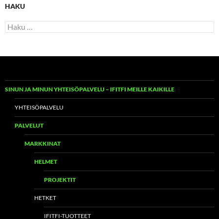
HAKU
Haku:
SINUN JA MINUN YHTEISÖPALVELU – IFITFI MEILLE KAIKILLE
YHTEISÖPALVELU
PALVELUT
MARKKINAT
HELMET
PROJEKTIT
HETKET
IFITFI-TUOTTEET