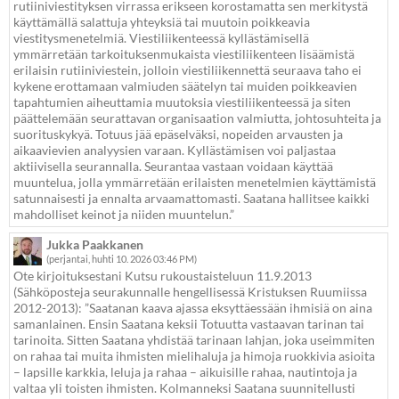
rutiiniviestityksen virrassa erikseen korostamatta sen merkitystä
käyttämällä salattuja yhteyksiä tai muutoin poikkeavia
viestitysmenetelmiä. Viestiliikenteessä kyllästämisellä
ymmärretään tarkoituksenmukaista viestiliikenteen lisäämistä
erilaisin rutiiniviestein, jolloin viestiliikennettä seuraava taho ei
kykene erottamaan valmiuden säätelyn tai muiden poikkeavien
tapahtumien aiheuttamia muutoksia viestiliikenteessä ja siten
päättelemään seurattavan organisaation valmiutta, johtosuhteita ja
suorituskykyä. Totuus jää epäselväksi, nopeiden arvausten ja
aikaavievien analyysien varaan. Kyllästämisen voi paljastaa
aktiivisella seurannalla. Seurantaa vastaan voidaan käyttää
muuntelua, jolla ymmärretään erilaisten menetelmien käyttämistä
satunnaisesti ja ennalta arvaamattomasti. Saatana hallitsee kaikki
mahdolliset keinot ja niiden muuntelun.”
Jukka Paakkanen
(perjantai, huhti 10. 2026 03:46 PM)
Ote kirjoituksestani Kutsu rukoustaisteluun 11.9.2013
(Sähköposteja seurakunnalle hengellisessä Kristuksen Ruumiissa
2012-2013): ”Saatanan kaava ajassa eksyttäessään ihmisiä on aina
samanlainen. Ensin Saatana keksii Totuutta vastaavan tarinan tai
tarinoita. Sitten Saatana yhdistää tarinaan lahjan, joka useimmiten
on rahaa tai muita ihmisten mielihaluja ja himoja ruokkivia asioita
– lapsille karkkia, leluja ja rahaa – aikuisille rahaa, nautintoja ja
valtaa yli toisten ihmisten. Kolmanneksi Saatana suunnitellusti