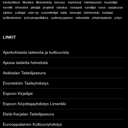
käsityöläiset
liikeidea
liiketoiminta
luovuus
markkinat
mietelauseet
muotoilijat
novellit
orkesterit
piirtäjät
projektit
rahoitus
romaanit
runoilijat
runot
sarjakuvat
sijoitus
soittajat
start up
suunnittelijat
taide
tanssijat
toimeentulo
tuottajat
työllistäminen
työvoimapolitiikka
uudentyyppinen
videotaide
yhteisöpalvelu
yritys
LINKIT
Ajankohtaista taiteesta ja kulttuurista
Ajassa taidetta helvetistä
Asikkalan Taiteilijaseura
Enontekiön Taideyhdistys
Espoon Kirjailijat
Espoon Kirjoittajayhdistys Limerikki
Etelä-Karjalan Taiteilijaseura
Eurooppalainen Kulttuuriyhdistys