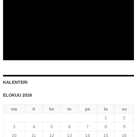
IFITFI_Näkymät
KALENTERI
ELOKUU 2026
ma
ti
ke
to
pe
la
su
1
2
3
4
5
6
7
8
9
10
11
12
13
14
15
16