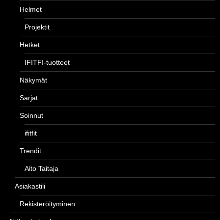
Helmet
Projektit
Hetket
IFITFI-tuotteet
Näkymät
Sarjat
Soinnut
ifitfit
Trendit
Aito Taitaja
Asiakastili
Rekisteröityminen