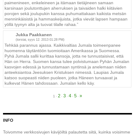
paimenineen, enkeleineen ja itämaan tietäjineen samaan
karsinaan joulutonttujen aherruksen ja taivaiden halki kiitävien
porojen sekä joulupukin kanssa puhumattakaan kaikista metsän
menninkäisistä ja hammaskeijuista, jotka vievät lapsen hampaan
yöllä tyynyn alta ja tuovat tilalle rahaa.”
Jukka Paakkanen
(torstai, syys 12. 2013 01:28 PM)
Tehkää parannus ajassa. Kaikkivaltias Jumala toimeenpanee
huomenna täytäntöön tuomioitaan Amerikassa ja Suomessa.
Pyhä Jumala sallii kurittaa kansoja, jotta ne tunnustaisivat, että
Hän on Herra. Suomen kansa tulee polvistumaan Pyhän Jumalan
kasvojen edessä ja tunnustamaan syntinsä ja anelemaan niiden
anteeksiantoa Jeesuksen Kristuksen nimessä. Laupias Jumala
katsoo suopeasti niiden puoleen, jotka Häneen turvaavat ja
kulkevat Hänen tahdossaan. Jumalan kello käy.
2
3
4
5
»
·
·
·
·
·
1
INFO
Toivomme verkkosivujen kävijöiltä palautetta siitä, kuinka voisimme