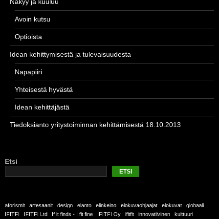
Näkyy ja kuuluu
Avoin kutsu
Optioista
Idean kehittymisestä ja tulevaisuudesta
Napapiiri
Yhteisestä hyvästä
Idean kehittäjästä
Tiedoksianto yritystoiminnan kehittämisestä 18.10.2013
Etsi
ETSI
aforismit
artesaanit
design
elanto
elinkeino
elokuvaohjaajat
elokuvat
globaali
IFITFI
IFITFI Ltd
If it finds - I fit fine
IFITFI Oy
ifitfit
innovatiivinen
kulttuuri