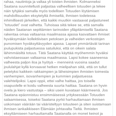
rahaa, nautintoja ja valtaa yli toisten ihmisten. Kolmanneksi
Saatana suunnitellusti paljastaa valheellisen totuuden ja tekee
näin tyhjäksi samalla myös todellisen Totuuden löytämisen
mahdollisuuden eksytetyltä ihmiseltä, ihmisen todetessa
inhimillisesti järkeillen, että kaikki muutkin vastaavat paljastuneet
”totuudet” ovat valhetta. Tuhoisaa siitä tekee se, että samalla
näiden Saatanan sepittämien tarinoiden ylläpitämisellä Saatana
rakentaa omaa valtaansa maailmassa ajassa kasvattaen ihmiset
hyväksymään kollektiivisen petoksen ja valheiden verkostojen
punomisen hyväksyttävyyden ajassa. Lapset ymmärtävät tarinan
joulupukista paljastuessa satuiluksi, että on oikein salata
lähimmäisiltä totuus. Tätä Saatana käyttää myöhemmin hyväksi
vahvistaessaan valtaansa maailmassa. Lapsi kokee saaneensa
valheesta paljon iloa ja hyötyä – menneinä vuosina saadut
joululahjat kyllä korvaavat hetken mielipahan siitä, että on tullut
petetyksi kaikkein rakkaimpien ja läheisimpien ihmisten toimesta
vanhempien, isovanhempien ja kummien paljastuessa
valehtelijoiksi. Lapsi oppii, ettei valhe haittaa, jos toiselle
osapuolelle ei koidu valheesta suurta haittaa. Saatana on hyvin
ovela ja kiero vastustaja – siksi usein kuvataan käärmeenä. Jos
Saatana epäonnistuu ensimmäisessä yrityksessään Totuuden
salaamisessa, toiseksi Saatana pyrkii harhauttamaan ihmisen
uskomaan väärään tai vääristeltyyn totuuteen ja siten suistamaan
ihmisen iankaikkiseen Elämään johtavalta Tieltä. Ihmisten
eksyttämiseen harhauttamalla Saatanalla on monet keinot ja