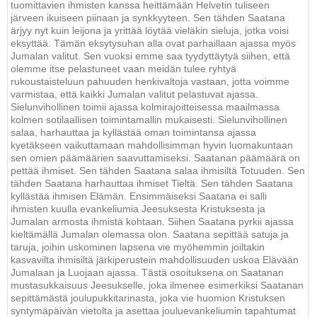
tuomittavien ihmisten kanssa heittämään Helvetin tuliseen
järveen ikuiseen piinaan ja synkkyyteen. Sen tähden Saatana
ärjyy nyt kuin leijona ja yrittää löytää vieläkin sieluja, jotka voisi
eksyttää. Tämän eksytysuhan alla ovat parhaillaan ajassa myös
Jumalan valitut. Sen vuoksi emme saa tyydyttäytyä siihen, että
olemme itse pelastuneet vaan meidän tulee ryhtyä
rukoustaisteluun pahuuden henkivaltoja vastaan, jotta voimme
varmistaa, että kaikki Jumalan valitut pelastuvat ajassa.
Sielunvihollinen toimii ajassa kolmirajoitteisessa maailmassa
kolmen sotilaallisen toimintamallin mukaisesti. Sielunvihollinen
salaa, harhauttaa ja kyllästää oman toimintansa ajassa
kyetäkseen vaikuttamaan mahdollisimman hyvin luomakuntaan
sen omien päämäärien saavuttamiseksi. Saatanan päämäärä on
pettää ihmiset. Sen tähden Saatana salaa ihmisiltä Totuuden. Sen
tähden Saatana harhauttaa ihmiset Tieltä. Sen tähden Saatana
kyllästää ihmisen Elämän. Ensimmäiseksi Saatana ei salli
ihmisten kuulla evankeliumia Jeesuksesta Kristuksesta ja
Jumalan armosta ihmistä kohtaan. Siihen Saatana pyrkii ajassa
kieltämällä Jumalan olemassa olon. Saatana sepittää satuja ja
taruja, joihin uskominen lapsena vie myöhemmin joiltakin
kasvavilta ihmisiltä järkiperustein mahdollisuuden uskoa Elävään
Jumalaan ja Luojaan ajassa. Tästä osoituksena on Saatanan
mustasukkaisuus Jeesukselle, joka ilmenee esimerkiksi Saatanan
sepittämästä joulupukkitarinasta, joka vie huomion Kristuksen
syntymäpäivän vietolta ja asettaa jouluevankeliumin tapahtumat