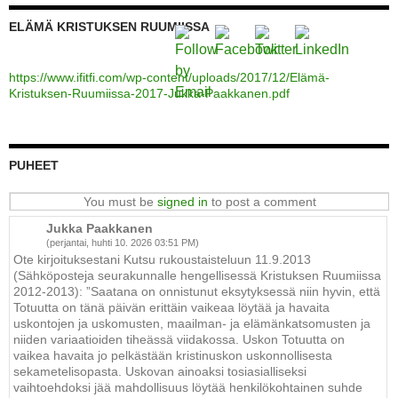
ELÄMÄ KRISTUKSEN RUUMIISSA
https://www.ifitfi.com/wp-content/uploads/2017/12/Elämä-
Kristuksen-Ruumiissa-2017-Jukka-Paakkanen.pdf
PUHEET
You must be
signed in
to post a comment
Jukka Paakkanen
(perjantai, huhti 10. 2026 03:51 PM)
Ote kirjoituksestani Kutsu rukoustaisteluun 11.9.2013
(Sähköposteja seurakunnalle hengellisessä Kristuksen Ruumiissa
2012-2013): ”Saatana on onnistunut eksytyksessä niin hyvin, että
Totuutta on tänä päivän erittäin vaikeaa löytää ja havaita
uskontojen ja uskomusten, maailman- ja elämänkatsomusten ja
niiden variaatioiden tiheässä viidakossa. Uskon Totuutta on
vaikea havaita jo pelkästään kristinuskon uskonnollisesta
sekametelisopasta. Uskovan ainoaksi tosiasialliseksi
vaihtoehdoksi jää mahdollisuus löytää henkilökohtainen suhde