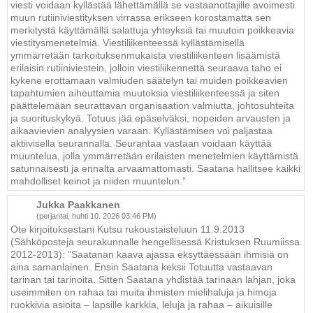
viesti voidaan kyllästää lähettämällä se vastaanottajille avoimesti
muun rutiiniviestityksen virrassa erikseen korostamatta sen
merkitystä käyttämällä salattuja yhteyksiä tai muutoin poikkeavia
viestitysmenetelmiä. Viestiliikenteessä kyllästämisellä
ymmärretään tarkoituksenmukaista viestiliikenteen lisäämistä
erilaisin rutiiniviestein, jolloin viestiliikennettä seuraava taho ei
kykene erottamaan valmiuden säätelyn tai muiden poikkeavien
tapahtumien aiheuttamia muutoksia viestiliikenteessä ja siten
päättelemään seurattavan organisaation valmiutta, johtosuhteita
ja suorituskykyä. Totuus jää epäselväksi, nopeiden arvausten ja
aikaavievien analyysien varaan. Kyllästämisen voi paljastaa
aktiivisella seurannalla. Seurantaa vastaan voidaan käyttää
muuntelua, jolla ymmärretään erilaisten menetelmien käyttämistä
satunnaisesti ja ennalta arvaamattomasti. Saatana hallitsee kaikki
mahdolliset keinot ja niiden muuntelun.”
Jukka Paakkanen
(perjantai, huhti 10. 2026 03:46 PM)
Ote kirjoituksestani Kutsu rukoustaisteluun 11.9.2013
(Sähköposteja seurakunnalle hengellisessä Kristuksen Ruumiissa
2012-2013): ”Saatanan kaava ajassa eksyttäessään ihmisiä on
aina samanlainen. Ensin Saatana keksii Totuutta vastaavan
tarinan tai tarinoita. Sitten Saatana yhdistää tarinaan lahjan, joka
useimmiten on rahaa tai muita ihmisten mielihaluja ja himoja
ruokkivia asioita – lapsille karkkia, leluja ja rahaa – aikuisille