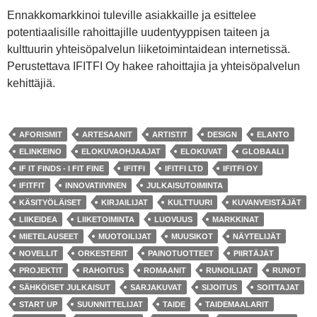
Ennakkomarkkinoi tuleville asiakkaille ja esittelee
potentiaalisille rahoittajille uudentyyppisen taiteen ja
kulttuurin yhteisöpalvelun liiketoimintaidean internetissä.
Perustettava IFITFI Oy hakee rahoittajia ja yhteisöpalvelun
kehittäjiä.
AFORISMIT
ARTESAANIT
ARTISTIT
DESIGN
ELANTO
ELINKEINO
ELOKUVAOHJAAJAT
ELOKUVAT
GLOBAALI
IF IT FINDS - I FIT FINE
IFITFI
IFITFI LTD
IFITFI OY
IFITFIT
INNOVATIIVINEN
JULKAISUTOIMINTA
KÄSITYÖLÄISET
KIRJAILIJAT
KULTTUURI
KUVANVEISTÄJÄT
LIIKEIDEA
LIIKETOIMINTA
LUOVUUS
MARKKINAT
MIETELAUSEET
MUOTOILIJAT
MUUSIKOT
NÄYTELIJÄT
NOVELLIT
ORKESTERIT
PAINOTUOTTEET
PIIRTÄJÄT
PROJEKTIT
RAHOITUS
ROMAANIT
RUNOILIJAT
RUNOT
SÄHKÖISET JULKAISUT
SARJAKUVAT
SIJOITUS
SOITTAJAT
START UP
SUUNNITTELIJAT
TAIDE
TAIDEMAALARIT