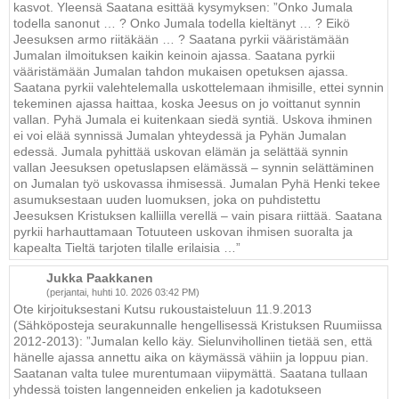
kasvot. Yleensä Saatana esittää kysymyksen: ”Onko Jumala
todella sanonut … ? Onko Jumala todella kieltänyt … ? Eikö
Jeesuksen armo riitäkään … ? Saatana pyrkii vääristämään
Jumalan ilmoituksen kaikin keinoin ajassa. Saatana pyrkii
vääristämään Jumalan tahdon mukaisen opetuksen ajassa.
Saatana pyrkii valehtelemalla uskottelemaan ihmisille, ettei synnin
tekeminen ajassa haittaa, koska Jeesus on jo voittanut synnin
vallan. Pyhä Jumala ei kuitenkaan siedä syntiä. Uskova ihminen
ei voi elää synnissä Jumalan yhteydessä ja Pyhän Jumalan
edessä. Jumala pyhittää uskovan elämän ja selättää synnin
vallan Jeesuksen opetuslapsen elämässä – synnin selättäminen
on Jumalan työ uskovassa ihmisessä. Jumalan Pyhä Henki tekee
asumuksestaan uuden luomuksen, joka on puhdistettu
Jeesuksen Kristuksen kalliilla verellä – vain pisara riittää. Saatana
pyrkii harhauttamaan Totuuteen uskovan ihmisen suoralta ja
kapealta Tieltä tarjoten tilalle erilaisia …”
Jukka Paakkanen
(perjantai, huhti 10. 2026 03:42 PM)
Ote kirjoituksestani Kutsu rukoustaisteluun 11.9.2013
(Sähköposteja seurakunnalle hengellisessä Kristuksen Ruumiissa
2012-2013): ”Jumalan kello käy. Sielunvihollinen tietää sen, että
hänelle ajassa annettu aika on käymässä vähiin ja loppuu pian.
Saatanan valta tulee murentumaan viipymättä. Saatana tullaan
yhdessä toisten langenneiden enkelien ja kadotukseen