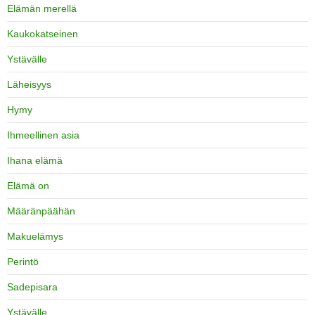
Elämän merellä
Kaukokatseinen
Ystävälle
Läheisyys
Hymy
Ihmeellinen asia
Ihana elämä
Elämä on
Määränpäähän
Makuelämys
Perintö
Sadepisara
Ystävälle