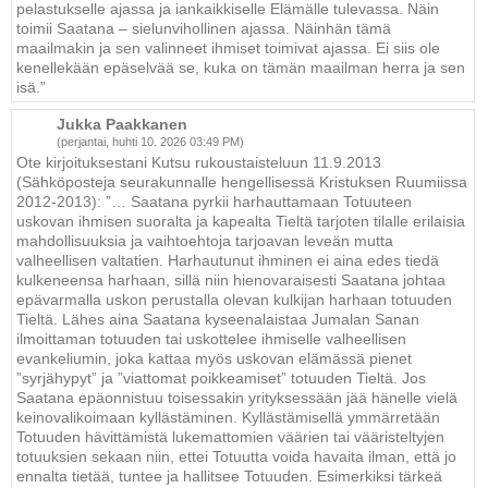
pelastukselle ajassa ja iankaikkiselle Elämälle tulevassa. Näin
toimii Saatana – sielunvihollinen ajassa. Näinhän tämä
maailmakin ja sen valinneet ihmiset toimivat ajassa. Ei siis ole
kenellekään epäselvää se, kuka on tämän maailman herra ja sen
isä.”
Jukka Paakkanen
(perjantai, huhti 10. 2026 03:49 PM)
Ote kirjoituksestani Kutsu rukoustaisteluun 11.9.2013
(Sähköposteja seurakunnalle hengellisessä Kristuksen Ruumiissa
2012-2013): ”… Saatana pyrkii harhauttamaan Totuuteen
uskovan ihmisen suoralta ja kapealta Tieltä tarjoten tilalle erilaisia
mahdollisuuksia ja vaihtoehtoja tarjoavan leveän mutta
valheellisen valtatien. Harhautunut ihminen ei aina edes tiedä
kulkeneensa harhaan, sillä niin hienovaraisesti Saatana johtaa
epävarmalla uskon perustalla olevan kulkijan harhaan totuuden
Tieltä. Lähes aina Saatana kyseenalaistaa Jumalan Sanan
ilmoittaman totuuden tai uskottelee ihmiselle valheellisen
evankeliumin, joka kattaa myös uskovan elämässä pienet
”syrjähypyt” ja ”viattomat poikkeamiset” totuuden Tieltä. Jos
Saatana epäonnistuu toisessakin yrityksessään jää hänelle vielä
keinovalikoimaan kyllästäminen. Kyllästämisellä ymmärretään
Totuuden hävittämistä lukemattomien väärien tai vääristeltyjen
totuuksien sekaan niin, ettei Totuutta voida havaita ilman, että jo
ennalta tietää, tuntee ja hallitsee Totuuden. Esimerkiksi tärkeä