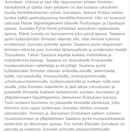
Jumalaan. Uskova ei saa olla riippuvainen toisten ihmisten
käsityksistä ja opista vaan jokaisen on itse luotava rukouksen
kautta henkilökohtainen suhde Jumalaan. Jeesus Kristus tahtoo
tuntea kaikki opetuslapsensa henkilökohtaisesti. Hän on luvannut
uskossa Hänet Vapahtajakseen ottaville Puolustajan ja Opettajan
ajassa. Jumalan Pyhä Henki johdattaa Jeesuksen opetuslasta
ajassa. Elävä Jumala on kanssamme joka päivä ajassa. Saatana
pyrkii kyllästämään ihmisten elämän niin, ettei ihmiset kykenisi
erottamaan Jumalan puhetta ajassa. Saatana pyrkii ohjaamaan
ihmisten elämää pois Jumalan läheisyydestä ja eristämään heidät
Totuudesta. Tähän Saatana käyttää kaikkia mahdollisia ja
mahdottomia keinoja. Saatana on Jeesukselle Kristukselle
mustasukkainen valehtelija ja eksyttäjä. Saatana pyrkii
kyllästämään ihmisten elämän erilaisilla asioilla, tekemisellä,
työllä, harrastuksilla, ihmissuhteilla, yhdistystoiminnalla,
urheiluseuratoiminnalla, luottamustoimilla ja melkein millä vain
asialla, jotta ihmisten kalenteriin ei jäisi aikaa rukoukseen ja
jokaiselle ihmiselle kaikkein tärkeimmän suhteen luomiseen ja
ylläpitämiseen Vapahtajamme Jeesuksen Kristuksen kanssa.
Tuon suhteen luominen on jokaiselle ihmiselle elintärkeä, jotta
ihminen voisi oppia tuntemaan Jumalan tahdon omassa
elämässään. Ihmisen ja Jeesuksen Kristuksen välisen suhteen
muodostumisen ja ylläpitämisen Saatana pyrkii mustasukkaisesti
estämään ja rikkomaan ajassa. Tuo suhde Elävään Jumalaan on
perusta ja vaatimus Jumalan armosta vastaanotettavalle