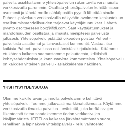
palvella asiakkaitamme yhteisöpalvelun rakentuvilla varsinaisilla
verkkosivuilla paremmin. Osallistu yhteisöpalvelun kehittämiseen
avoimesti ja lähetä meille sähköpostilla pyyntö lähettää sinulle
Puheet -palveluun verkkosivuilla näkyvään avoimeen keskusteluun
osallistumismahdollisuuden tarjoavat käyttäjätunnukset. Lähetä
pyyntö osoitteeseen box@ifitfi.com. Saat käyttäjätunnukset ja
mahdollisuuden osallistua ja ilmaista mielipiteesi palvelusta
julkisesti. Yhteisöpalvelu pidättää oikeuden poistaa Puheet -
palvelusta asiattomat ja lainvastaiset kommentit. Vastaat itse
kaikista Puheet -palvelussa esittämistäsi kirjoituksista. Kiitämme
etukäteen kaikesta saamastamme palautteesta, kriittisistä
kehitysehdotuksista ja kannustavista kommenteista. Yhteisöpalvelu
on kaikkien yhteinen palvelu - asiakkaidensa näköinen.
YKSITYISYYDENSUOJA
Olemme kaikille avoin ja innolla palveluamme kehittävä
yhteisöpalvelu. Teemme jatkuvasti markkinatutkimusta. Käytämme
verkkosivuilla ilmaista palvelua - evästettä, joka kerää sivujen
liikenteestä tietoa saadaksemme tiedon verkkosivujen
kävijämääristä. IFITFI on kaikessa järkähtämättömän suora,
rehellinen ja läpinäkyvä yhteisöpalvelu - reilu vaihtoehto.