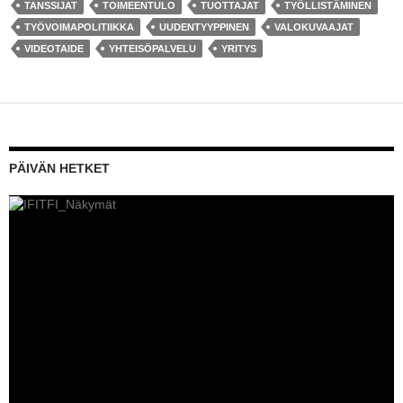
TANSSIJAT
TOIMEENTULO
TUOTTAJAT
TYÖLLISTÄMINEN
TYÖVOIMAPOLITIIKKA
UUDENTYYPPINEN
VALOKUVAAJAT
VIDEOTAIDE
YHTEISÖPALVELU
YRITYS
PÄIVÄN HETKET