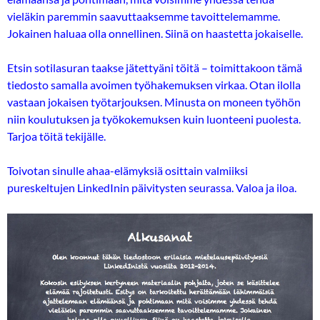
vieläkin paremmin saavuttaaksemme tavoittelemamme.
Jokainen haluaa olla onnellinen. Siinä on haastetta jokaiselle.
Etsin sotilasuran taakse jätettyäni töitä – toimittakoon tämä
tiedosto samalla avoimen työhakemuksen virkaa. Otan ilolla
vastaan jokaisen työtarjouksen. Minusta on moneen työhön
niin koulutuksen ja työkokemuksen kuin luonteeni puolesta.
Tarjoa töitä tekijälle.
Toivotan sinulle ahaa-elämyksiä osittain valmiiksi
pureskeltujen LinkedInin päivitysten seurassa. Valoa ja iloa.