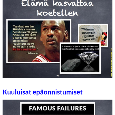
Kuuluisat epäonnistumiset