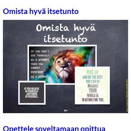
Omista hyvä itsetunto
Opettele soveltamaan opittua