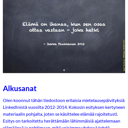
Alkusanat
Olen koonnut tähän tiedostoon erilaisia mietelausepäivityksiä
LinkedInistä vuosilta 2012-2014. Kokosin esityksen kertyneen
materiaalin pohjalta, joten se käsittelee elämää rajoitetusti.
Esitys on tarkoitettu herättämään lähimmäisiä ajattelemaan
elämäänsä ja pohtimaan, mitä voisimme yhdessä tehdä