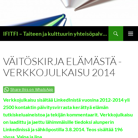
Siirry
sisältöön
Haku
IFITFI – Taiteen ja kulttuurin yhteisöpalvelun yritysidean esittelysivut – – – sekä ilouutisen Jeesuksesta Vapahtajasta kertovat uskonveljen kotisivut
ENSISIJ
VALIKK
VÄITÖSKIRJA ELÄMÄSTÄ -
VERKKOJULKAISU 2014
Share this on WhatsApp
Verkkojulkaisu sisältää LinkedInistä vuosina 2012-2014 yli
2500 kontaktin päivitysvirrasta kerättyä elämän
tutkiskeluaineistoa ja tekijän kommentaarit. Verkkojulkaisu
on laadittu ja jaettu lähimmäisille tiedoksi alunperin
Linkedinissä ja sähköpostilla 3.8.2014. Teos sisältää 196
sivua. Valoa ja iloa.