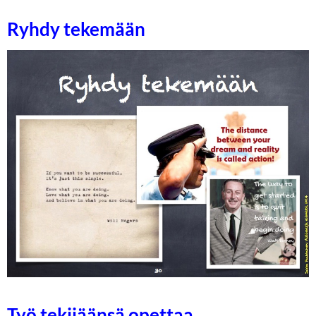
Ryhdy tekemään
Työ tekijäänsä opettaa