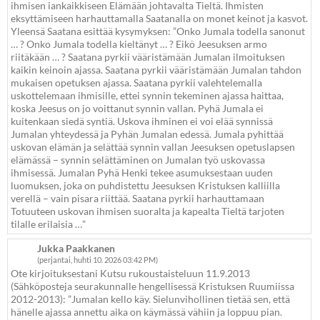
ihmisen iankaikkiseen Elämään johtavalta Tieltä. Ihmisten
eksyttämiseen harhauttamalla Saatanalla on monet keinot ja kasvot.
Yleensä Saatana esittää kysymyksen: ”Onko Jumala todella sanonut
… ? Onko Jumala todella kieltänyt … ? Eikö Jeesuksen armo
riitäkään … ? Saatana pyrkii vääristämään Jumalan ilmoituksen
kaikin keinoin ajassa. Saatana pyrkii vääristämään Jumalan tahdon
mukaisen opetuksen ajassa. Saatana pyrkii valehtelemalla
uskottelemaan ihmisille, ettei synnin tekeminen ajassa haittaa,
koska Jeesus on jo voittanut synnin vallan. Pyhä Jumala ei
kuitenkaan siedä syntiä. Uskova ihminen ei voi elää synnissä
Jumalan yhteydessä ja Pyhän Jumalan edessä. Jumala pyhittää
uskovan elämän ja selättää synnin vallan Jeesuksen opetuslapsen
elämässä – synnin selättäminen on Jumalan työ uskovassa
ihmisessä. Jumalan Pyhä Henki tekee asumuksestaan uuden
luomuksen, joka on puhdistettu Jeesuksen Kristuksen kalliilla
verellä – vain pisara riittää. Saatana pyrkii harhauttamaan
Totuuteen uskovan ihmisen suoralta ja kapealta Tieltä tarjoten
tilalle erilaisia …”
Jukka Paakkanen
(perjantai, huhti 10. 2026 03:42 PM)
Ote kirjoituksestani Kutsu rukoustaisteluun 11.9.2013
(Sähköposteja seurakunnalle hengellisessä Kristuksen Ruumiissa
2012-2013): ”Jumalan kello käy. Sielunvihollinen tietää sen, että
hänelle ajassa annettu aika on käymässä vähiin ja loppuu pian.