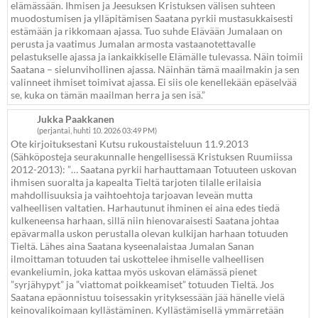
elämässään. Ihmisen ja Jeesuksen Kristuksen välisen suhteen
muodostumisen ja ylläpitämisen Saatana pyrkii mustasukkaisesti
estämään ja rikkomaan ajassa. Tuo suhde Elävään Jumalaan on
perusta ja vaatimus Jumalan armosta vastaanotettavalle
pelastukselle ajassa ja iankaikkiselle Elämälle tulevassa. Näin toimii
Saatana – sielunvihollinen ajassa. Näinhän tämä maailmakin ja sen
valinneet ihmiset toimivat ajassa. Ei siis ole kenellekään epäselvää
se, kuka on tämän maailman herra ja sen isä.”
Jukka Paakkanen
(perjantai, huhti 10. 2026 03:49 PM)
Ote kirjoituksestani Kutsu rukoustaisteluun 11.9.2013
(Sähköposteja seurakunnalle hengellisessä Kristuksen Ruumiissa
2012-2013): ”… Saatana pyrkii harhauttamaan Totuuteen uskovan
ihmisen suoralta ja kapealta Tieltä tarjoten tilalle erilaisia
mahdollisuuksia ja vaihtoehtoja tarjoavan leveän mutta
valheellisen valtatien. Harhautunut ihminen ei aina edes tiedä
kulkeneensa harhaan, sillä niin hienovaraisesti Saatana johtaa
epävarmalla uskon perustalla olevan kulkijan harhaan totuuden
Tieltä. Lähes aina Saatana kyseenalaistaa Jumalan Sanan
ilmoittaman totuuden tai uskottelee ihmiselle valheellisen
evankeliumin, joka kattaa myös uskovan elämässä pienet
”syrjähypyt” ja ”viattomat poikkeamiset” totuuden Tieltä. Jos
Saatana epäonnistuu toisessakin yrityksessään jää hänelle vielä
keinovalikoimaan kyllästäminen. Kyllästämisellä ymmärretään