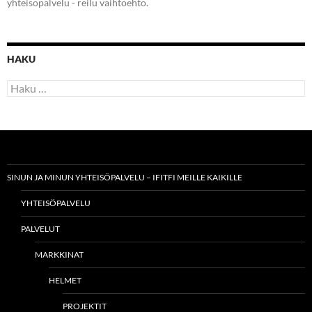
yhteisöpalvelu - reilu vaihtoehto.
HAKU
Haku:
SINUN JA MINUN YHTEISÖPALVELU – IFITFI MEILLE KAIKILLE
YHTEISÖPALVELU
PALVELUT
MARKKINAT
HELMET
PROJEKTIT