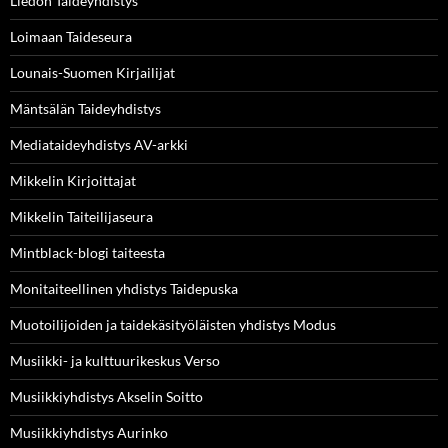
Liedon Taideyhdistys
Loimaan Taideseura
Lounais-Suomen Kirjailijat
Mäntsälän Taideyhdistys
Mediataideyhdistys AV-arkki
Mikkelin Kirjoittajat
Mikkelin Taiteilijaseura
Mintblack-blogi taiteesta
Monitaiteellinen yhdistys Taidepuska
Muotoilijoiden ja taidekäsityöläisten yhdistys Modus
Musiikki- ja kulttuurikeskus Verso
Musiikkiyhdistys Akselin Soitto
Musiikkiyhdistys Aurinko