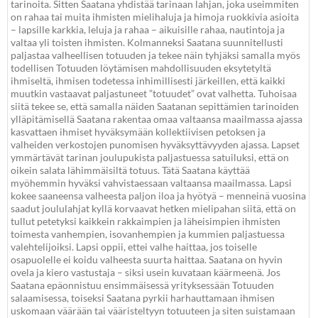
tarinoita. Sitten Saatana yhdistää tarinaan lahjan, joka useimmiten
on rahaa tai muita ihmisten mielihaluja ja himoja ruokkivia asioita
– lapsille karkkia, leluja ja rahaa – aikuisille rahaa, nautintoja ja
valtaa yli toisten ihmisten. Kolmanneksi Saatana suunnitellusti
paljastaa valheellisen totuuden ja tekee näin tyhjäksi samalla myös
todellisen Totuuden löytämisen mahdollisuuden eksytetyltä
ihmiseltä, ihmisen todetessa inhimillisesti järkeillen, että kaikki
muutkin vastaavat paljastuneet ”totuudet” ovat valhetta. Tuhoisaa
siitä tekee se, että samalla näiden Saatanan sepittämien tarinoiden
ylläpitämisellä Saatana rakentaa omaa valtaansa maailmassa ajassa
kasvattaen ihmiset hyväksymään kollektiivisen petoksen ja
valheiden verkostojen punomisen hyväksyttävyyden ajassa. Lapset
ymmärtävät tarinan joulupukista paljastuessa satuiluksi, että on
oikein salata lähimmäisiltä totuus. Tätä Saatana käyttää
myöhemmin hyväksi vahvistaessaan valtaansa maailmassa. Lapsi
kokee saaneensa valheesta paljon iloa ja hyötyä – menneinä vuosina
saadut joululahjat kyllä korvaavat hetken mielipahan siitä, että on
tullut petetyksi kaikkein rakkaimpien ja läheisimpien ihmisten
toimesta vanhempien, isovanhempien ja kummien paljastuessa
valehtelijoiksi. Lapsi oppii, ettei valhe haittaa, jos toiselle
osapuolelle ei koidu valheesta suurta haittaa. Saatana on hyvin
ovela ja kiero vastustaja – siksi usein kuvataan käärmeenä. Jos
Saatana epäonnistuu ensimmäisessä yrityksessään Totuuden
salaamisessa, toiseksi Saatana pyrkii harhauttamaan ihmisen
uskomaan väärään tai vääristeltyyn totuuteen ja siten suistamaan