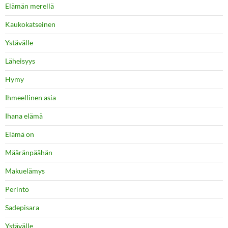
Elämän merellä
Kaukokatseinen
Ystävälle
Läheisyys
Hymy
Ihmeellinen asia
Ihana elämä
Elämä on
Määränpäähän
Makuelämys
Perintö
Sadepisara
Ystävälle