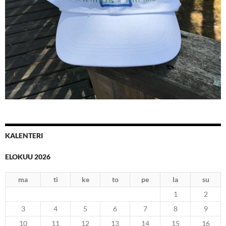
Kaiteen päällä
KALENTERI
ELOKUU 2026
ma
ti
ke
to
pe
la
su
1
2
3
4
5
6
7
8
9
10
11
12
13
14
15
16