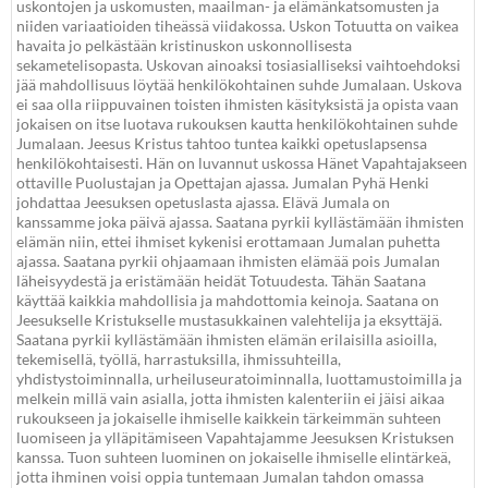
uskontojen ja uskomusten, maailman- ja elämänkatsomusten ja
niiden variaatioiden tiheässä viidakossa. Uskon Totuutta on vaikea
havaita jo pelkästään kristinuskon uskonnollisesta
sekametelisopasta. Uskovan ainoaksi tosiasialliseksi vaihtoehdoksi
jää mahdollisuus löytää henkilökohtainen suhde Jumalaan. Uskova
ei saa olla riippuvainen toisten ihmisten käsityksistä ja opista vaan
jokaisen on itse luotava rukouksen kautta henkilökohtainen suhde
Jumalaan. Jeesus Kristus tahtoo tuntea kaikki opetuslapsensa
henkilökohtaisesti. Hän on luvannut uskossa Hänet Vapahtajakseen
ottaville Puolustajan ja Opettajan ajassa. Jumalan Pyhä Henki
johdattaa Jeesuksen opetuslasta ajassa. Elävä Jumala on
kanssamme joka päivä ajassa. Saatana pyrkii kyllästämään ihmisten
elämän niin, ettei ihmiset kykenisi erottamaan Jumalan puhetta
ajassa. Saatana pyrkii ohjaamaan ihmisten elämää pois Jumalan
läheisyydestä ja eristämään heidät Totuudesta. Tähän Saatana
käyttää kaikkia mahdollisia ja mahdottomia keinoja. Saatana on
Jeesukselle Kristukselle mustasukkainen valehtelija ja eksyttäjä.
Saatana pyrkii kyllästämään ihmisten elämän erilaisilla asioilla,
tekemisellä, työllä, harrastuksilla, ihmissuhteilla,
yhdistystoiminnalla, urheiluseuratoiminnalla, luottamustoimilla ja
melkein millä vain asialla, jotta ihmisten kalenteriin ei jäisi aikaa
rukoukseen ja jokaiselle ihmiselle kaikkein tärkeimmän suhteen
luomiseen ja ylläpitämiseen Vapahtajamme Jeesuksen Kristuksen
kanssa. Tuon suhteen luominen on jokaiselle ihmiselle elintärkeä,
jotta ihminen voisi oppia tuntemaan Jumalan tahdon omassa