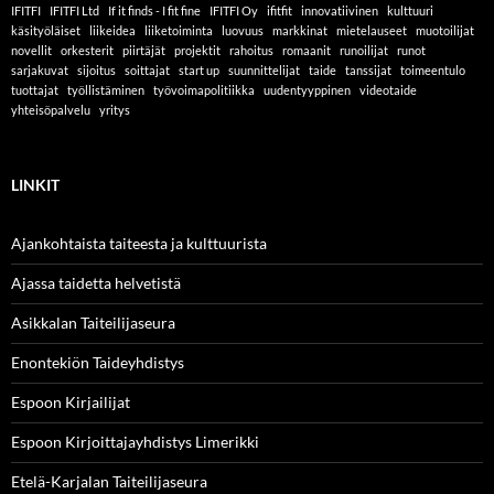
IFITFI
IFITFI Ltd
If it finds - I fit fine
IFITFI Oy
ifitfit
innovatiivinen
kulttuuri
käsityöläiset
liikeidea
liiketoiminta
luovuus
markkinat
mietelauseet
muotoilijat
novellit
orkesterit
piirtäjät
projektit
rahoitus
romaanit
runoilijat
runot
sarjakuvat
sijoitus
soittajat
start up
suunnittelijat
taide
tanssijat
toimeentulo
tuottajat
työllistäminen
työvoimapolitiikka
uudentyyppinen
videotaide
yhteisöpalvelu
yritys
LINKIT
Ajankohtaista taiteesta ja kulttuurista
Ajassa taidetta helvetistä
Asikkalan Taiteilijaseura
Enontekiön Taideyhdistys
Espoon Kirjailijat
Espoon Kirjoittajayhdistys Limerikki
Etelä-Karjalan Taiteilijaseura