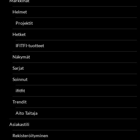
Markkinat
Helmet
Projektit
Hetket
IFITFI-tuotteet
Näkymät
Sarjat
Soinnut
ifitfit
Trendit
Aito Taitaja
Asiakastili
Rekisteröityminen