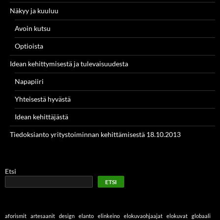
Näkyy ja kuuluu
Avoin kutsu
Optioista
Idean kehittymisestä ja tulevaisuudesta
Napapiiri
Yhteisestä hyvästä
Idean kehittäjästä
Tiedoksianto yritystoiminnan kehittämisestä 18.10.2013
Etsi
ETSI
aforismit
artesaanit
design
elanto
elinkeino
elokuvaohjaajat
elokuvat
globaali