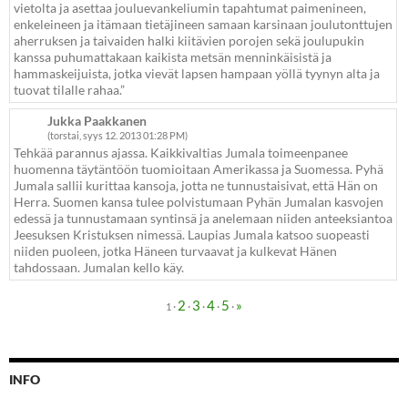
vietolta ja asettaa jouluevankeliumin tapahtumat paimenineen,
enkeleineen ja itämaan tietäjineen samaan karsinaan joulutonttujen
aherruksen ja taivaiden halki kiitävien porojen sekä joulupukin
kanssa puhumattakaan kaikista metsän menninkäisistä ja
hammaskeijuista, jotka vievät lapsen hampaan yöllä tyynyn alta ja
tuovat tilalle rahaa.”
Jukka Paakkanen
(torstai, syys 12. 2013 01:28 PM)
Tehkää parannus ajassa. Kaikkivaltias Jumala toimeenpanee
huomenna täytäntöön tuomioitaan Amerikassa ja Suomessa. Pyhä
Jumala sallii kurittaa kansoja, jotta ne tunnustaisivat, että Hän on
Herra. Suomen kansa tulee polvistumaan Pyhän Jumalan kasvojen
edessä ja tunnustamaan syntinsä ja anelemaan niiden anteeksiantoa
Jeesuksen Kristuksen nimessä. Laupias Jumala katsoo suopeasti
niiden puoleen, jotka Häneen turvaavat ja kulkevat Hänen
tahdossaan. Jumalan kello käy.
2
3
4
5
»
·
·
·
·
·
1
INFO