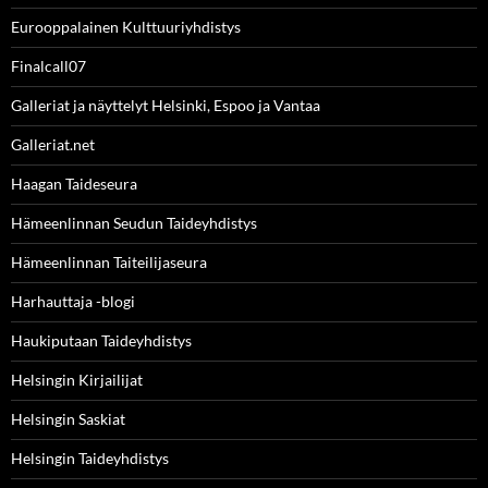
Eurooppalainen Kulttuuriyhdistys
Finalcall07
Galleriat ja näyttelyt Helsinki, Espoo ja Vantaa
Galleriat.net
Haagan Taideseura
Hämeenlinnan Seudun Taideyhdistys
Hämeenlinnan Taiteilijaseura
Harhauttaja -blogi
Haukiputaan Taideyhdistys
Helsingin Kirjailijat
Helsingin Saskiat
Helsingin Taideyhdistys