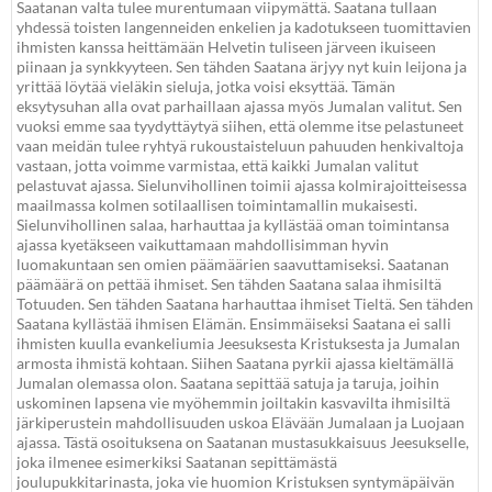
Saatanan valta tulee murentumaan viipymättä. Saatana tullaan
yhdessä toisten langenneiden enkelien ja kadotukseen tuomittavien
ihmisten kanssa heittämään Helvetin tuliseen järveen ikuiseen
piinaan ja synkkyyteen. Sen tähden Saatana ärjyy nyt kuin leijona ja
yrittää löytää vieläkin sieluja, jotka voisi eksyttää. Tämän
eksytysuhan alla ovat parhaillaan ajassa myös Jumalan valitut. Sen
vuoksi emme saa tyydyttäytyä siihen, että olemme itse pelastuneet
vaan meidän tulee ryhtyä rukoustaisteluun pahuuden henkivaltoja
vastaan, jotta voimme varmistaa, että kaikki Jumalan valitut
pelastuvat ajassa. Sielunvihollinen toimii ajassa kolmirajoitteisessa
maailmassa kolmen sotilaallisen toimintamallin mukaisesti.
Sielunvihollinen salaa, harhauttaa ja kyllästää oman toimintansa
ajassa kyetäkseen vaikuttamaan mahdollisimman hyvin
luomakuntaan sen omien päämäärien saavuttamiseksi. Saatanan
päämäärä on pettää ihmiset. Sen tähden Saatana salaa ihmisiltä
Totuuden. Sen tähden Saatana harhauttaa ihmiset Tieltä. Sen tähden
Saatana kyllästää ihmisen Elämän. Ensimmäiseksi Saatana ei salli
ihmisten kuulla evankeliumia Jeesuksesta Kristuksesta ja Jumalan
armosta ihmistä kohtaan. Siihen Saatana pyrkii ajassa kieltämällä
Jumalan olemassa olon. Saatana sepittää satuja ja taruja, joihin
uskominen lapsena vie myöhemmin joiltakin kasvavilta ihmisiltä
järkiperustein mahdollisuuden uskoa Elävään Jumalaan ja Luojaan
ajassa. Tästä osoituksena on Saatanan mustasukkaisuus Jeesukselle,
joka ilmenee esimerkiksi Saatanan sepittämästä
joulupukkitarinasta, joka vie huomion Kristuksen syntymäpäivän