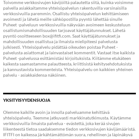
Toivomme verkkosivujen kävijöiltä palautetta siitä, kuinka voisimme
palvella asiakkaitamme yhteisöpalvelun rakentuvilla varsinaisilla
verkkosivuilla paremmin. Osallistu yhteisöpalvelun kehittämiseen
avoimesti ja lähetä meille sähköpostilla pyyntö lähettää sinulle
Puheet -palveluun verkkosivuilla näkyvään avoimeen keskusteluun
osallistumismahdollisuuden tarjoavat käyttäjätunnukset. Lähetä
pyyntö osoitteeseen box@ifitfi.com. Saat käyttäjätunnukset ja
mahdollisuuden osallistua ja ilmaista mielipiteesi palvelusta
julkisesti. Yhteisöpalvelu pidättää oikeuden poistaa Puheet -
palvelusta asiattomat ja lainvastaiset kommentit. Vastaat itse kaikista
Puheet -palvelussa esittämistäsi kirjoituksista. Kiitämme etukäteen
kaikesta saamastamme palautteesta, kriittisistä kehitysehdotuksista
ja kannustavista kommenteista. Yhteisöpalvelu on kaikkien yhteinen
palvelu - asiakkaidensa näköinen.
YKSITYISYYDENSUOJA
Olemme kaikille avoin ja innolla palveluamme kehittävä
yhteisöpalvelu. Teemme jatkuvasti markkinatutkimusta. Käytämme
verkkosivuilla ilmaista palvelua - evästettä, joka kerää sivujen
liikenteestä tietoa saadaksemme tiedon verkkosivujen kävijämääristä.
IFITFI on kaikessa järkähtämättömän suora, rehellinen ja läpinäkyvä