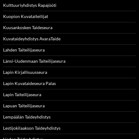
Kulttuuriyhdistys Rapajööti
Kuopion Kuvataiteilijat
Kuusankosken Taideseura
Kuvataideyhdistys AvaraTaide
Lahden Taiteilijaseura
Länsi-Uudenmaan Taiteilijaseura
Lapin Kirjallisuusseura
Lapin Kuvataideseura Palas
Lapin Taiteilijaseura
Lapuan Taiteilijaseura
Lempäälän Taideyhdistys
Lestijokilaakson Taideyhdistys