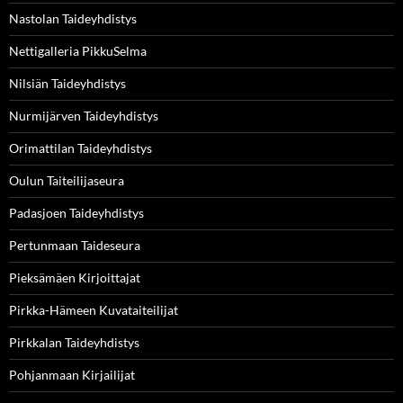
Nastolan Taideyhdistys
Nettigalleria PikkuSelma
Nilsiän Taideyhdistys
Nurmijärven Taideyhdistys
Orimattilan Taideyhdistys
Oulun Taiteilijaseura
Padasjoen Taideyhdistys
Pertunmaan Taideseura
Pieksämäen Kirjoittajat
Pirkka-Hämeen Kuvataiteilijat
Pirkkalan Taideyhdistys
Pohjanmaan Kirjailijat