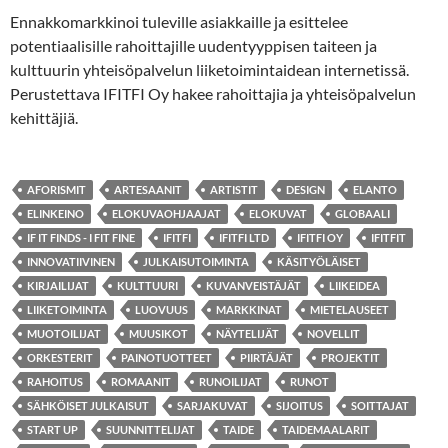
Ennakkomarkkinoi tuleville asiakkaille ja esittelee
potentiaalisille rahoittajille uudentyyppisen taiteen ja
kulttuurin yhteisöpalvelun liiketoimintaidean internetissä.
Perustettava IFITFI Oy hakee rahoittajia ja yhteisöpalvelun
kehittäjiä.
AFORISMIT
ARTESAANIT
ARTISTIT
DESIGN
ELANTO
ELINKEINO
ELOKUVAOHJAAJAT
ELOKUVAT
GLOBAALI
IF IT FINDS - I FIT FINE
IFITFI
IFITFI LTD
IFITFI OY
IFITFIT
INNOVATIIVINEN
JULKAISUTOIMINTA
KÄSITYÖLÄISET
KIRJAILIJAT
KULTTUURI
KUVANVEISTÄJÄT
LIIKEIDEA
LIIKETOIMINTA
LUOVUUS
MARKKINAT
MIETELAUSEET
MUOTOILIJAT
MUUSIKOT
NÄYTELIJÄT
NOVELLIT
ORKESTERIT
PAINOTUOTTEET
PIIRTÄJÄT
PROJEKTIT
RAHOITUS
ROMAANIT
RUNOILIJAT
RUNOT
SÄHKÖISET JULKAISUT
SARJAKUVAT
SIJOITUS
SOITTAJAT
START UP
SUUNNITTELIJAT
TAIDE
TAIDEMAALARIT