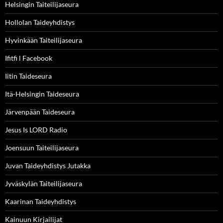
Helsingin Taiteilijaseura
Hollolan Taideyhdistys
Hyvinkään Taiteilijaseura
Ifitfi l Facebook
Iitin Taideseura
Itä-Helsingin Taideseura
Järvenpään Taideseura
Jesus Is LORD Radio
Joensuun Taiteilijaseura
Juvan Taideyhdistys Jutakka
Jyväskylän Taiteilijaseura
Kaarinan Taideyhdistys
Kainuun Kirjailijat