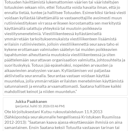
Totuuden hävittämistä lukemattomien väärien tai vääristeltyjen
totuuksien sekaan niin, ettei Totuutta voida havaita ilman, että jo
ennalta tietää, tuntee ja hallitsee Totuuden. Esimerkiksi tärkeä viesti
voidaan kyllästää lähettämällä se vastaanottajille avoimesti muun
rutiiniviestityksen virrassa erikseen korostamatta sen merkitystä
käyttämällä salattuja yhteyksiä tai muutoin poikkeavia
viestitysmenetelmiä. Viestiliikenteessä kyllästämisellä
ymmärretään tarkoituksenmukaista viestiliikenteen lisäämistä
erilaisin rutiiniviestein, jolloin viestiliikennettä seuraava taho ei
kykene erottamaan valmiuden säätelyn tai muiden poikkeavien
tapahtumien aiheuttamia muutoksia viestiliikenteessä ja siten
päättelemään seurattavan organisaation valmiutta, johtosuhteita ja
suorituskykyä. Totuus jää epäselväksi, nopeiden arvausten ja
aikaavievien analyysien varaan. Kyllästämisen voi paljastaa
aktiivisella seurannalla. Seurantaa vastaan voidaan käyttää
muuntelua, jolla ymmärretään erilaisten menetelmien käyttämistä
satunnaisesti ja ennalta arvaamattomasti. Saatana hallitsee kaikki
mahdolliset keinot ja niiden muuntelun.”
Jukka Paakkanen
(perjantai, huhti 10. 2026 03:46 PM)
Ote kirjoituksestani Kutsu rukoustaisteluun 11.9.2013
(Sähköposteja seurakunnalle hengellisessä Kristuksen Ruumiissa
2012-2013): ”Saatanan kaava ajassa eksyttäessään ihmisiä on aina
samanlainen. Ensin Saatana keksii Totuutta vastaavan tarinan tai