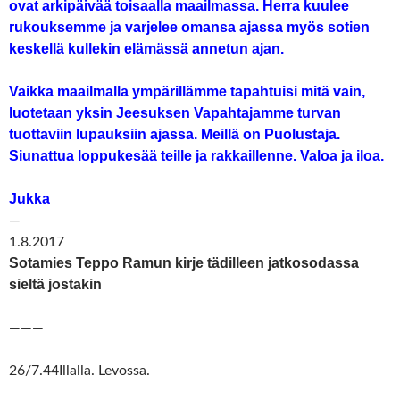
ovat arkipäivää toisaalla maailmassa. Herra kuulee
rukouksemme ja varjelee omansa ajassa myös sotien
keskellä kullekin elämässä annetun ajan.
Vaikka maailmalla ympärillämme tapahtuisi mitä vain,
luotetaan yksin Jeesuksen Vapahtajamme turvan
tuottaviin lupauksiin ajassa. Meillä on Puolustaja.
Siunattua loppukesää teille ja rakkaillenne. Valoa ja iloa.
Jukka
—
1.8.2017
Sotamies Teppo Ramun kirje tädilleen jatkosodassa
sieltä jostakin
———
26/7.44Illalla. Levossa.