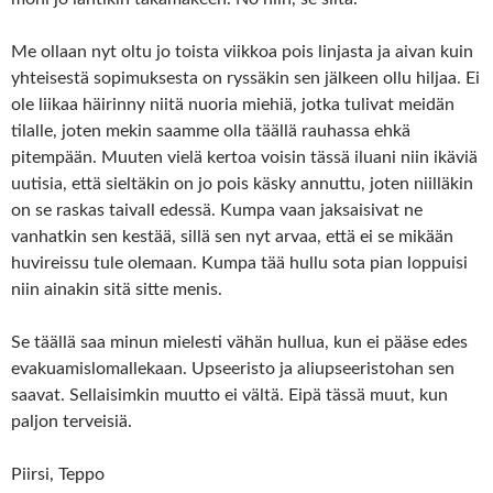
Me ollaan nyt oltu jo toista viikkoa pois linjasta ja aivan kuin
yhteisestä sopimuksesta on ryssäkin sen jälkeen ollu hiljaa. Ei
ole liikaa häirinny niitä nuoria miehiä, jotka tulivat meidän
tilalle, joten mekin saamme olla täällä rauhassa ehkä
pitempään. Muuten vielä kertoa voisin tässä iluani niin ikäviä
uutisia, että sieltäkin on jo pois käsky annuttu, joten niilläkin
on se raskas taivall edessä. Kumpa vaan jaksaisivat ne
vanhatkin sen kestää, sillä sen nyt arvaa, että ei se mikään
huvireissu tule olemaan. Kumpa tää hullu sota pian loppuisi
niin ainakin sitä sitte menis.
Se täällä saa minun mielesti vähän hullua, kun ei pääse edes
evakuamislomallekaan. Upseeristo ja aliupseeristohan sen
saavat. Sellaisimkin muutto ei vältä. Eipä tässä muut, kun
paljon terveisiä.
Piirsi, Teppo