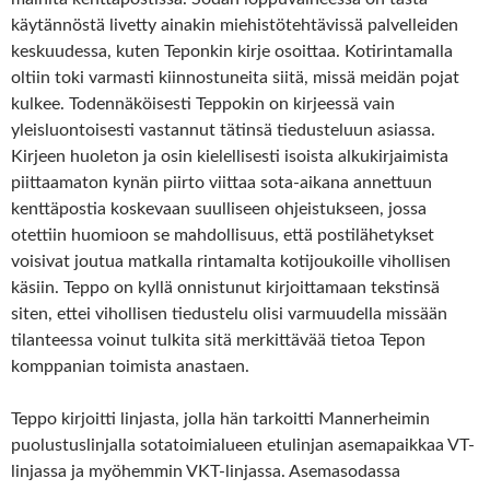
käytännöstä livetty ainakin miehistötehtävissä palvelleiden
keskuudessa, kuten Teponkin kirje osoittaa. Kotirintamalla
oltiin toki varmasti kiinnostuneita siitä, missä meidän pojat
kulkee. Todennäköisesti Teppokin on kirjeessä vain
yleisluontoisesti vastannut tätinsä tiedusteluun asiassa.
Kirjeen huoleton ja osin kielellisesti isoista alkukirjaimista
piittaamaton kynän piirto viittaa sota-aikana annettuun
kenttäpostia koskevaan suulliseen ohjeistukseen, jossa
otettiin huomioon se mahdollisuus, että postilähetykset
voisivat joutua matkalla rintamalta kotijoukoille vihollisen
käsiin. Teppo on kyllä onnistunut kirjoittamaan tekstinsä
siten, ettei vihollisen tiedustelu olisi varmuudella missään
tilanteessa voinut tulkita sitä merkittävää tietoa Tepon
komppanian toimista anastaen.
Teppo kirjoitti linjasta, jolla hän tarkoitti Mannerheimin
puolustuslinjalla sotatoimialueen etulinjan asemapaikkaa VT-
linjassa ja myöhemmin VKT-linjassa. Asemasodassa