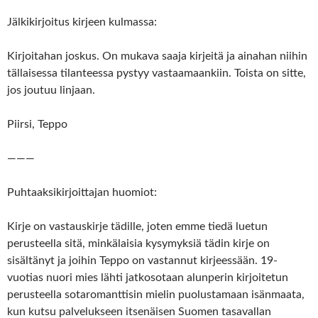
Jälkikirjoitus kirjeen kulmassa:
Kirjoitahan joskus. On mukava saaja kirjeitä ja ainahan niihin
tällaisessa tilanteessa pystyy vastaamaankiin. Toista on sitte,
jos joutuu linjaan.
Piirsi, Teppo
———
Puhtaaksikirjoittajan huomiot:
Kirje on vastauskirje tädille, joten emme tiedä luetun
perusteella sitä, minkälaisia kysymyksiä tädin kirje on
sisältänyt ja joihin Teppo on vastannut kirjeessään. 19-
vuotias nuori mies lähti jatkosotaan alunperin kirjoitetun
perusteella sotaromanttisin mielin puolustamaan isänmaata,
kun kutsu palvelukseen itsenäisen Suomen tasavallan