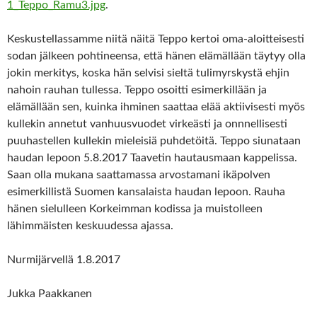
1_Teppo_Ramu3.jpg
.
Keskustellassamme niitä näitä Teppo kertoi oma-aloitteisesti
sodan jälkeen pohtineensa, että hänen elämällään täytyy olla
jokin merkitys, koska hän selvisi sieltä tulimyrskystä ehjin
nahoin rauhan tullessa. Teppo osoitti esimerkillään ja
elämällään sen, kuinka ihminen saattaa elää aktiivisesti myös
kullekin annetut vanhuusvuodet virkeästi ja onnnellisesti
puuhastellen kullekin mieleisiä puhdetöitä. Teppo siunataan
haudan lepoon 5.8.2017 Taavetin hautausmaan kappelissa.
Saan olla mukana saattamassa arvostamani ikäpolven
esimerkillistä Suomen kansalaista haudan lepoon. Rauha
hänen sielulleen Korkeimman kodissa ja muistolleen
lähimmäisten keskuudessa ajassa.
Nurmijärvellä 1.8.2017
Jukka Paakkanen