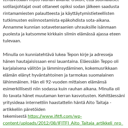
sotilasjohtajat ovat ottaneet opiksi sodan jälkeen saadusta
rintamamiesten palautteesta ja käyttäytymistieteellisten
tutkimusten esiinnostamista epäkohdista sota-aikana.
Annamme kunnian sotaveteraanien uhrauksille isänmaan
puolesta ja katsomme kirkkain silmin elämässä ajassa eteen
tulevaan.
Minulla on kunniatehtävä lukea Tepon kirje ja adresseja
hänen hautajaisissaan ensi lauantaina. Eläessään Teppo oli
karjalaisena välitön ja lämminsydäminen, kokemusrikkaan
elämän elänyt hyväntahtoinen ja tarmokas suomalainen
lähimmäinen. Hän eli 92-vuoden mittaisen elämänsä
esimerkillisesti niin sodassa kuin rauhan aikana. Minulla oli
ilo tavata hänet muutaman kerran kasvotusten. Kehittäessäni
yritysideaa internettiin haastattelin häntä Aito Taitaja -
artikkeliin päretöiden
tekemisestä
https://www.ifitfi.com/wp-
content/uploads/2012/08/IFITFI_Aito_Taitaja_artikkeli_nro_