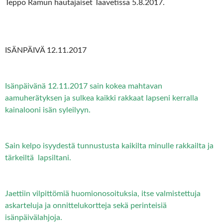
Teppo Ramun hautajaiset Taavetissa 5.8.2017.
ISÄNPÄIVÄ 12.11.2017
Isänpäivänä 12.11.2017 sain kokea mahtavan
aamuherätyksen ja sulkea kaikki rakkaat lapseni kerralla
kainalooni isän syleilyyn.
Sain kelpo isyydestä tunnustusta kaikilta minulle rakkailta ja
tärkeiltä lapsiltani.
Jaettiin vilpittömiä huomionosoituksia, itse valmistettuja
askarteluja ja onnittelukortteja sekä perinteisiä
isänpäivälahjoja.