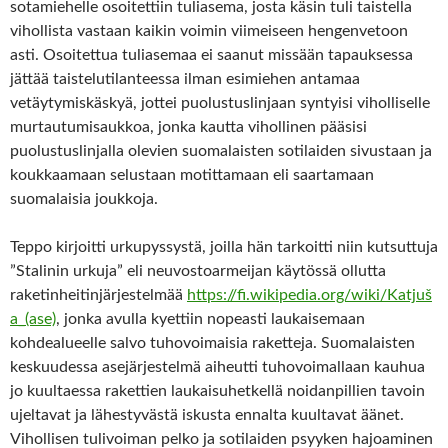
sotamiehelle osoitettiin tuliasema, josta käsin tuli taistella
vihollista vastaan kaikin voimin viimeiseen hengenvetoon
asti. Osoitettua tuliasemaa ei saanut missään tapauksessa
jättää taistelutilanteessa ilman esimiehen antamaa
vetäytymiskäskyä, jottei puolustuslinjaan syntyisi viholliselle
murtautumisaukkoa, jonka kautta vihollinen pääsisi
puolustuslinjalla olevien suomalaisten sotilaiden sivustaan ja
koukkaamaan selustaan motittamaan eli saartamaan
suomalaisia joukkoja.
Teppo kirjoitti urkupyssystä, joilla hän tarkoitti niin kutsuttuja
”Stalinin urkuja” eli neuvostoarmeijan käytössä ollutta
raketinheitinjärjestelmää
https://fi.wikipedia.org/wiki/Katjuš
a_(ase)
, jonka avulla kyettiin nopeasti laukaisemaan
kohdealueelle salvo tuhovoimaisia raketteja. Suomalaisten
keskuudessa asejärjestelmä aiheutti tuhovoimallaan kauhua
jo kuultaessa rakettien laukaisuhetkellä noidanpillien tavoin
ujeltavat ja lähestyvästä iskusta ennalta kuultavat äänet.
Vihollisen tulivoiman pelko ja sotilaiden psyyken hajoaminen