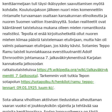
kenttäarmeijaan tuli täysi-ikäisyyden saavuttamisen myötä
kohdalle. Koulutusjakson jälkeen nuori mies komennettiin
rintamalle turvaamaan osaltaan kansakunnan elinoikeutta ja
nuoren Suomen valtion itsenäisyyttä. Sodan realiteetit ovat
kääntäneet taisteluissa mukana olleen mielen romantikosta
realistiksi. Tepolla ei enää kirjoitushetkellä ollut nuoren
miehen kiimaa päästä taistelemaan etulinjaan, mutta hän oli
valmis palaamaan etulinjaan, jos käsky kävisi. Sotamies Teppo
Ramu taisteli kunniakkaassa everstiluutnantti Adolf
Ehrnroothin johtamassa 7. jalkaväkirykmentissä Karjalan
kannaksella jatkosodan
ratkaisutaisteluissa
https://fi.wikipedia.org/wiki/Jalkaväkiryk
mentti_7_(jatkosota)
. Tarkemmin voit tutkia Tepon
sotapolun
https://sotapolku.fi/henkilot/ramu_teppo-
lennart_09.01.1925_luum-ki/
.
Sota-aikana vihollisen aktiivisen tiedustelun aiheuttaman
vaaran vuoksi ei joukkoyksikön sijaintia ja tehtävää saa
mainita kenttäpostissa. Sodan loppuvaiheessa on tästä