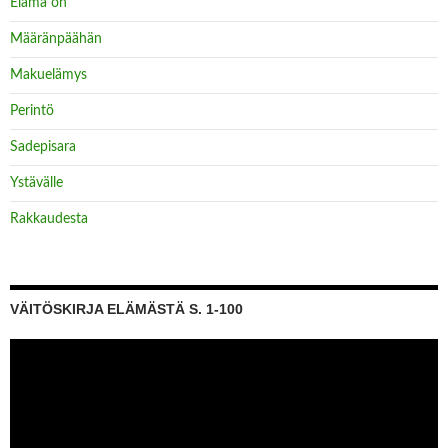
Elämä on
Määränpäähän
Makuelämys
Perintö
Sadepisara
Ystävälle
Rakkaudesta
VÄITÖSKIRJA ELÄMÄSTÄ S. 1-100