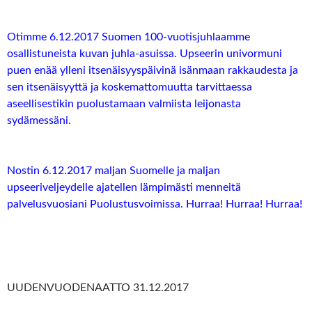
Otimme 6.12.2017 Suomen 100-vuotisjuhlaamme
osallistuneista kuvan juhla-asuissa. Upseerin univormuni
puen enää ylleni itsenäisyyspäivinä isänmaan rakkaudesta ja
sen itsenäisyyttä ja koskemattomuutta tarvittaessa
aseellisestikin puolustamaan valmiista leijonasta
sydämessäni.
Nostin 6.12.2017 maljan Suomelle ja maljan
upseeriveljeydelle ajatellen lämpimästi menneitä
palvelusvuosiani Puolustusvoimissa. Hurraa! Hurraa! Hurraa!
UUDENVUODENAATTO 31.12.2017