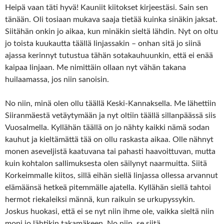
Heipä vaan täti hyvä! Kauniit kiitokset kirjeestäsi. Sain sen
tänään. Oli tosiaan mukava saaja tietää kuinka sinäkin jaksat.
Siitähän onkin jo aikaa, kun minäkin sieltä lähdin. Nyt on oltu
jo toista kuukautta täällä linjassakin – onhan sitä jo siinä
ajassa kerinnyt tutustua tähän sotakauhuunkin, että ei enää
kaipaa linjaan. Me nimittäin ollaan nyt vähän takana
huilaamassa, jos niin sanoisin.
No niin, minä olen ollu täällä Keski-Kannaksella. Me lähettiin
Siiranmäestä vetäytymään ja nyt oltiin täällä sillanpäässä siis
Vuosalmella. Kyllähän täällä on jo nähty kaikki nämä sodan
kauhut ja kieltämättä tää on ollu raskasta aikaa. Olle nähnyt
monen aseveljistä kaatuvana tai pahasti haavoittuvan, mutta
kuin kohtalon sallimuksesta olen säilynyt naarmuitta. Siitä
Korkeimmalle kiitos, sillä eihän siellä linjassa ollessa arvannut
elämäänsä hetkeä pitemmälle ajatella. Kyllähän siellä tahtoi
hermot riekaleiksi männä, kun raikuin se urkupyssykin.
Joskus huokasi, että ei se nyt niin ihme ole, vaikka sieltä niin
moni jo lähtikin takamäkeen. No niin, se siitä.