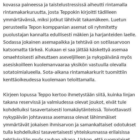
kovassa paineessa ja taistelustressissä aiheutti rintamalla
rintamakarkuruutta, josta Teppokin kirjoitti tädilleen
ymmärtävänsä, miksi jotkut lähtivät takamäkeen. Luetun
perusteella Tepon komppanian asemat oli ryhmitetty
puolustajan kannalta edullisesti mäkien ja harjanteiden laelle.
Sodassa jokainen asemapaikka ja tehtävä on sotilasarvoon
katsomatta tärkeä. Kukaan ei saa jättää käskettyä asemaa
omaehtoisesti aiheuttaen aseveljilleen ja nykypäivänä myös
asesiskoilleen kuolemanvaaraa yksikön vastuulla olevalla
sotatoimialueella. Sota-aikana rintamakarkurit tuomittiin
kenttäoikeudessa kuolemaan teloittamalla.
Kirjeen lopussa Teppo kertoo ihmetystään siitä, kuinka linjan
takana reservissä ja valmiudessa olevat joukot, eivät tule
kohdelluiksi tasavertaisesti lomakäytänteissä. Toivottavasti
nykypäivän johtavassa asemassa olevat lähimmäiset
ymmärtävät jokaisen ihmisarvon ja samankaltaiset odotukset
tulla kohdelluiksi tasavertaisesti yhteiskunnassa erilaisissa
tehtävissään myös rauhan aikana. Uskon, että suomalaiset