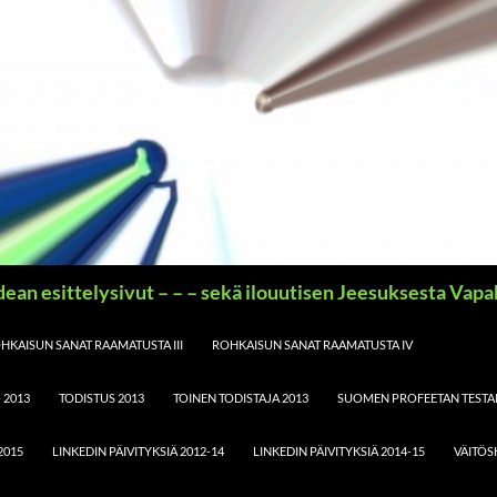
idean esittelysivut – – – sekä ilouutisen Jeesuksesta Vap
HKAISUN SANAT RAAMATUSTA III
ROHKAISUN SANAT RAAMATUSTA IV
 2013
TODISTUS 2013
TOINEN TODISTAJA 2013
SUOMEN PROFEETAN TESTA
2015
LINKEDIN PÄIVITYKSIÄ 2012-14
LINKEDIN PÄIVITYKSIÄ 2014-15
VÄITÖS