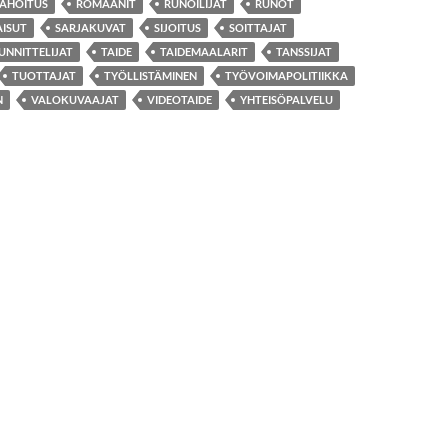
AHOITUS
ROMAANIT
RUNOILIJAT
RUNOT
AISUT
SARJAKUVAT
SIJOITUS
SOITTAJAT
UNNITTELIJAT
TAIDE
TAIDEMAALARIT
TANSSIJAT
TUOTTAJAT
TYÖLLISTÄMINEN
TYÖVOIMAPOLITIIKKA
N
VALOKUVAAJAT
VIDEOTAIDE
YHTEISÖPALVELU