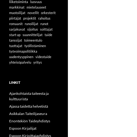
liiketoiminta
luovuus
markkinat
mietelauseet
muotoilijat
novellit
orkesterit
piirtäjät
projektit
rahoitus
romaanit
runoilijat
runot
sarjakuvat
sijoitus
soittajat
start up
suunnittelijat
taide
tanssijat
toimeentulo
tuottajat
työllistäminen
työvoimapolitiikka
uudentyyppinen
videotaide
yhteisöpalvelu
yritys
LINKIT
Ajankohtaista taiteesta ja
kulttuurista
Ajassa taidetta helvetistä
Asikkalan Taiteilijaseura
Enontekiön Taideyhdistys
Espoon Kirjailijat
Espoon Kirjoittajayhdistys