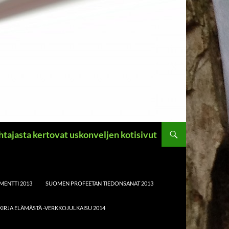
ahtajasta kertovat uskonveljen kotisivut
MENTTI 2013
SUOMEN PROFEETAN TIEDONSANAT 2013
KIRJA ELÄMÄSTÄ -VERKKOJULKAISU 2014