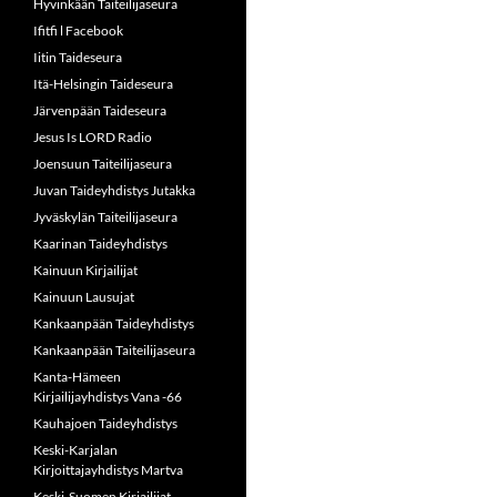
Hyvinkään Taiteilijaseura
Ifitfi l Facebook
Iitin Taideseura
Itä-Helsingin Taideseura
Järvenpään Taideseura
Jesus Is LORD Radio
Joensuun Taiteilijaseura
Juvan Taideyhdistys Jutakka
Jyväskylän Taiteilijaseura
Kaarinan Taideyhdistys
Kainuun Kirjailijat
Kainuun Lausujat
Kankaanpään Taideyhdistys
Kankaanpään Taiteilijaseura
Kanta-Hämeen
Kirjailijayhdistys Vana -66
Kauhajoen Taideyhdistys
Keski-Karjalan
Kirjoittajayhdistys Martva
Keski-Suomen Kirjailijat