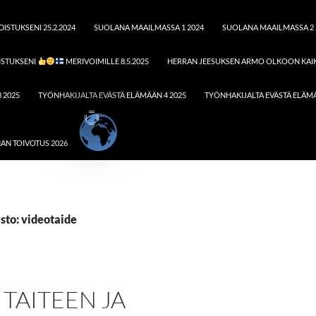
ISTUKSENI 25.2.2024
SUOLANA MAAILMASSA 1 2024
SUOLANA MAAILMASSA 2 
ISTUKSENI
MERIVOIMILLE 8.5.2025
HERRAN JEESUKSEN ARMO OLKOON KAIK
 2025
TYÖNHAKIJALTA EVÄSTÄ ELÄMÄÄN 4 2025
TYÖNHAKIJALTA EVÄSTÄ ELÄMÄ
AN TOIVOTUS 2026
sto: videotaide
– TAITEEN JA