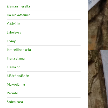
Elämän merellä
Kaukokatseinen
Ystävälle
Läheisyys
Hymy
Ihmeellinen asia
Ihana elämä
Elämä on
Määränpäähän
Makuelämys
Perintö
Sadepisara