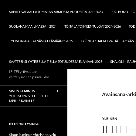
SAPATTIVAPAALLA JUMALAN ARMOSTA VUODESTA 2011 2023
PRO BONO – TOD
SUOLANA MAAILMASSA 4 2024
TÖITÄ JA TOIMEENTULOA? 2024-2026
TOD
TYÖNHAKIJALTA EVÄSTÄ ELÄMÄÄN 2 2025
TYÖNHAKIJALTA EVÄSTÄ ELÄMÄÄN 3
SAATTEEKSI YHTEISELLÄ TIELLÄ TOTUUDESSA ELÄMÄÄN 2025
SHALOM – RAUH
IFITFI yritysidean
esittelysivujen päävalikko
SINUN JA MINUN
Avainsana-arki
YHTEISÖPALVELU – IFITFI
MEILLE KAIKILLE
YLEINEN
IFITFI YRITYSIDEA
IFITFI 
Sinun ja minun yhteisöpalvelu