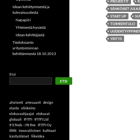
PROJEKTIT
R
Idean kehittymisestä ja
SÄHKÖISET JULK
tulevaisuudesta
START UP
SU
Napapiiri
TOIMEENTULO
Yhteisestä hyvästä
UUDENTYYPPINE
Idean kehittäjästä
YRITYS
Tiedoksianto
yritystoiminnan
kehittämisestä 18.10.2013
Etsi
ETSI
aforismit
artesaanit
design
elanto
elinkeino
elokuvaohjaajat
elokuvat
globaali
IFITFI
IFITFI Ltd
If it finds - I fit fine
IFITFI Oy
ifitfit
innovatiivinen
kulttuuri
käsityöläiset
liikeidea