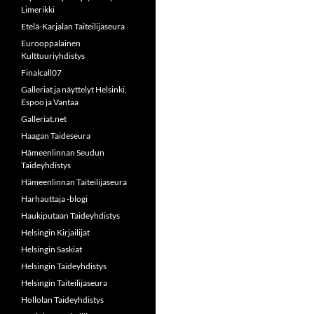
Limerikki
Etelä-Karjalan Taiteilijaseura
Eurooppalainen
Kulttuuriyhdistys
Finalcall07
Galleriat ja näyttelyt Helsinki,
Espoo ja Vantaa
Galleriat.net
Haagan Taideseura
Hämeenlinnan Seudun
Taideyhdistys
Hämeenlinnan Taiteilijaseura
Harhauttaja -blogi
Haukiputaan Taideyhdistys
Helsingin Kirjailijat
Helsingin Saskiat
Helsingin Taideyhdistys
Helsingin Taiteilijaseura
Hollolan Taideyhdistys