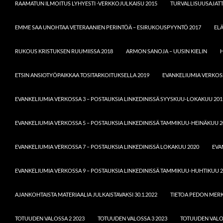
RAAMATUN ILMOITUS LYHYESTI -VERKKOJULKAISU 2015
TURVALLISUUSAJATT
EMME SAA UNOHTAA VETERAANIEN PERINTÖÄ – ESIRUKOUSPYYNTÖ 2017
EL
RUKOUS KRISTUKSEN RUUMIISSA 2018
ARMON SANOJA – UUSIN KIELIN
H
ETSIN ANSIOTYÖPAIKKAA TOSITARKOITUKSELLA 2019
EVANKELIUMIA VERKOSS
EVANKELIUMIA VERKOSSA 3 – POSTAUKSIA LINKEDINISSÄ SYYSKUU-LOKAKUU 201
EVANKELIUMIA VERKOSSA 5 – POSTAUKSIA LINKEDINISSÄ TAMMIKUU-HEINÄKUU 2
EVANKELIUMIA VERKOSSA 7 – POSTAUKSIA LINKEDINISSÄ LOKAKUU 2020
EVA
EVANKELIUMIA VERKOSSA 9 – POSTAUKSIA LINKEDINISSÄ TAMMIKUU-HUHTIKUU 2
AJANKOHTAISTA MATERIAALIA JULKAISTAVAKSI 30.1.2022
TIETOA PEDON MERKI
TOTUUDEN VALOSSA 2 2023
TOTUUDEN VALOSSA 3 2023
TOTUUDEN VALOS