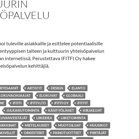
UURIN
SÖPALVELU
tuleville asiakkaille ja esittelee potentiaalisille
dentyyppisen taiteen ja kulttuurin yhteisöpalvelun
an internetissä. Perustettava IFITFI Oy hakee
teisöpalvelun kehittäjiä.
RTESAANIT
ARTISTIT
DESIGN
ELANTO
LOKUVAOHJAAJAT
ELOKUVAT
GLOBAALI
INE
IFITFI
IFITFI LTD
IFITFI OY
IFITFIT
JULKAISUTOIMINTA
KÄSITYÖLÄISET
KIRJAILIJAT
KUVANVEISTÄJÄT
LIIKEIDEA
LIIKETOIMINTA
ARKKINAT
MIETELAUSEET
MUOTOILIJAT
MUUSIKOT
NOVELLIT
ORKESTERIT
PAINOTUOTTEET
PIIRTÄJÄT