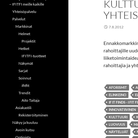
KULTT
– IFITFI meille kaikille
YHTEI
Yhteisöpalvelu
Palvelut
Markkinat
7.8.2012
Helmet
Projektit
Ennakkomarkkinoi 
Hetket
rahoittajille uu
IFITFI-tuotteet
liiketoimintaide
Näkymät
rahoittajia ja yh
Sarjat
Soinnut
ifitfit
AFORISMIT
A
Trendit
ELINKEINO
E
Aito Taitaja
IF IT FINDS - I FIT F
Asiakastili
INNOVATIIVINEN
Rekisteröityminen
KULTTUURI
Näkyy ja kuuluu
LUOVUUS
M
Avoin kutsu
NÄYTELIJÄT
Optioista