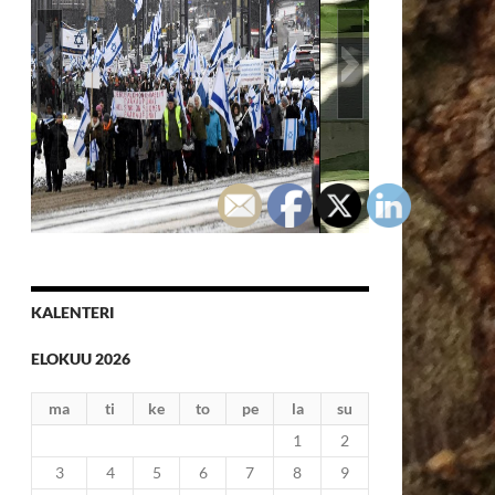
Kotimaa_110218_Sadat marssijat
vastustivat Helsingissä Israelin ja
Jerusalemin jakamista!_1
KALENTERI
ELOKUU 2026
ma
ti
ke
to
pe
la
su
1
2
3
4
5
6
7
8
9