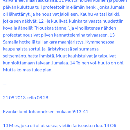
päivän kuluttua tuli profeettoihin elämän henki, jonka Jumala
oli lähettänyt, ja he nousivat jaloilleen. Kauhu valtasi kaikki,
jotka sen näkivät. 12 He kuulivat, kuinka taivaasta huudettiin
kovalla äänellä: ”Nouskaa tänne!”, ja vihollistensa nähden
profeetat nousivat pilven kannattelemina taivaaseen. 13
Samalla hetkellä tuli ankara maanjäristys. Kymmenesosa
kaupungista sortui, ja järistyksessä sai surmansa
seitsemäntuhatta ihmistä. Muut kauhistuivat ja taipuivat
kunnioittamaan taivaan Jumalaa. 14 Toinen voi-huuto on ohi.
Mutta kolmas tulee pian.
—
21.09.2013 kello 08.28
Evankeliumi Johanneksen mukaan 9:13-41
13 Mies, joka oli ollut sokea, vietiin fariseusten luo. 14 Oli