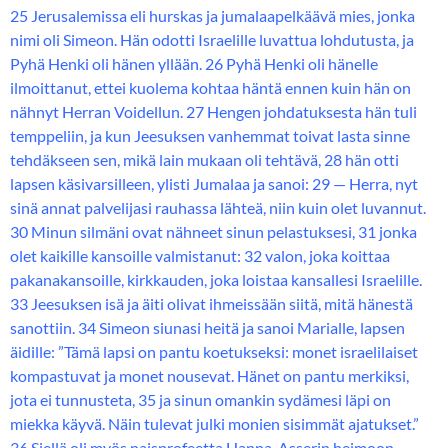
25 Jerusalemissa eli hurskas ja jumalaapelkäävä mies, jonka
nimi oli Simeon. Hän odotti Israelille luvattua lohdutusta, ja
Pyhä Henki oli hänen yllään. 26 Pyhä Henki oli hänelle
ilmoittanut, ettei kuolema kohtaa häntä ennen kuin hän on
nähnyt Herran Voidellun. 27 Hengen johdatuksesta hän tuli
temppeliin, ja kun Jeesuksen vanhemmat toivat lasta sinne
tehdäkseen sen, mikä lain mukaan oli tehtävä, 28 hän otti
lapsen käsivarsilleen, ylisti Jumalaa ja sanoi: 29 — Herra, nyt
sinä annat palvelijasi rauhassa lähteä, niin kuin olet luvannut.
30 Minun silmäni ovat nähneet sinun pelastuksesi, 31 jonka
olet kaikille kansoille valmistanut: 32 valon, joka koittaa
pakanakansoille, kirkkauden, joka loistaa kansallesi Israelille.
33 Jeesuksen isä ja äiti olivat ihmeissään siitä, mitä hänestä
sanottiin. 34 Simeon siunasi heitä ja sanoi Marialle, lapsen
äidille: ”Tämä lapsi on pantu koetukseksi: monet israelilaiset
kompastuvat ja monet nousevat. Hänet on pantu merkiksi,
jota ei tunnusteta, 35 ja sinun omankin sydämesi läpi on
miekka käyvä. Näin tulevat julki monien sisimmät ajatukset.”
36 Siellä oli myös naisprofeetta Hanna, Asserin heimoon