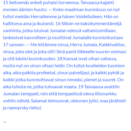
15 Seitsemäs enkeli puhalsi torveensa. Taivaassa kajahti
monien äänten huuto: — Koko maailman kuninkuus on nyt
tullut meidän Herrallemme ja hänen Voidellulleen. Hän on
hallitseva aina ja ikuisesti. 16 Silloin ne kaksikymmentäneljä
vanhinta, jotka istuivat Jumalan edessä valtaistuimillaan,
lankesivat kasvoilleen ja osoittivat Jumalalle kunnioitustaan
17 sanoen: — Me kiitämme sinua, Herra Jumala, Kaikkivaltias,
sinua, joka olet ja joka olit! Sinä panit liikkeelle suuren voimasi
ja otit käsiisi kuninkuuden. 18 Kansat ovat vihan vallassa,
mutta nyt on sinun vihasi hetki. On tullut kuolleiden tuomion
aika, aika palkita profeetat, sinun palvelijasi, ja kaikki pyhät ja
kaikki jotka kunnioittavat sinun nimeäsi, pienet ja suuret. On
aika tuhota ne, jotka tuhoavat maata. 19 Taivaassa avattiin
Jumalan temppeli, niin että temppelissä oleva liitonarkku
voitiin nähdä. Salamat leimusivat, ukkonen jylisi, maa järähteli
ja raemyrsky riehui.
—