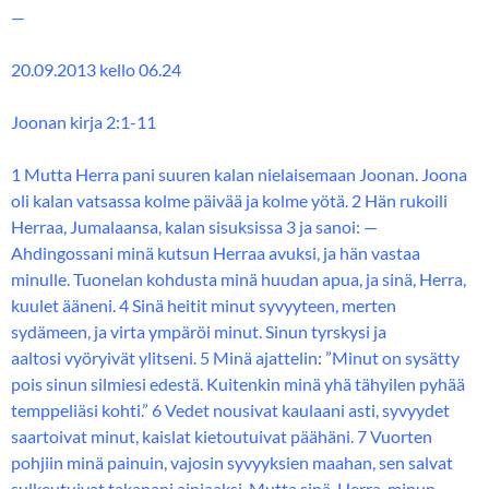
—
20.09.2013 kello 06.24
Joonan kirja 2:1-11
1 Mutta Herra pani suuren kalan nielaisemaan Joonan. Joona
oli kalan vatsassa kolme päivää ja kolme yötä. 2 Hän rukoili
Herraa, Jumalaansa, kalan sisuksissa 3 ja sanoi: —
Ahdingossani minä kutsun Herraa avuksi, ja hän vastaa
minulle. Tuonelan kohdusta minä huudan apua, ja sinä, Herra,
kuulet ääneni. 4 Sinä heitit minut syvyyteen, merten
sydämeen, ja virta ympäröi minut. Sinun tyrskysi ja
aaltosi vyöryivät ylitseni. 5 Minä ajattelin: ”Minut on sysätty
pois sinun silmiesi edestä. Kuitenkin minä yhä tähyilen pyhää
temppeliäsi kohti.” 6 Vedet nousivat kaulaani asti, syvyydet
saartoivat minut, kaislat kietoutuivat päähäni. 7 Vuorten
pohjiin minä painuin, vajosin syvyyksien maahan, sen salvat
sulkeutuivat takanani ainiaaksi. Mutta sinä, Herra, minun