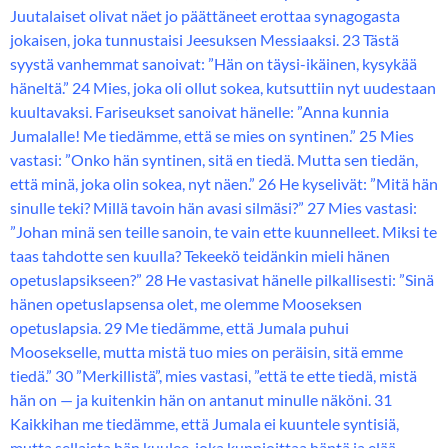
Juutalaiset olivat näet jo päättäneet erottaa synagogasta
jokaisen, joka tunnustaisi Jeesuksen Messiaaksi. 23 Tästä
syystä vanhemmat sanoivat: ”Hän on täysi-ikäinen, kysykää
häneltä.” 24 Mies, joka oli ollut sokea, kutsuttiin nyt uudestaan
kuultavaksi. Fariseukset sanoivat hänelle: ”Anna kunnia
Jumalalle! Me tiedämme, että se mies on syntinen.” 25 Mies
vastasi: ”Onko hän syntinen, sitä en tiedä. Mutta sen tiedän,
että minä, joka olin sokea, nyt näen.” 26 He kyselivät: ”Mitä hän
sinulle teki? Millä tavoin hän avasi silmäsi?” 27 Mies vastasi:
”Johan minä sen teille sanoin, te vain ette kuunnelleet. Miksi te
taas tahdotte sen kuulla? Tekeekö teidänkin mieli hänen
opetuslapsikseen?” 28 He vastasivat hänelle pilkallisesti: ”Sinä
hänen opetuslapsensa olet, me olemme Mooseksen
opetuslapsia. 29 Me tiedämme, että Jumala puhui
Moosekselle, mutta mistä tuo mies on peräisin, sitä emme
tiedä.” 30 ”Merkillistä”, mies vastasi, ”että te ette tiedä, mistä
hän on — ja kuitenkin hän on antanut minulle näköni. 31
Kaikkihan me tiedämme, että Jumala ei kuuntele syntisiä,
mutta sellaista hän kuulee, joka kunnioittaa häntä ja elää