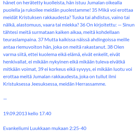
hänet on herätetty kuolleista, hän istuu Jumalan oikealla
puolella ja rukoilee meidän puolestamme! 35 Mikä voi erottaa
meidät Kristuksen rakkaudesta? Tuska tai ahdistus, vaino tai
nälkä, alastomuus, vaara tai miekka? 36 On kirjoitettu: — Sinun
tähtesi meitä surmataan kaiken aikaa, meitä kohdellaan
teuraslampaina. 37 Mutta kaikissa näissä ahdingoissa meille
antaa riemuvoiton hän, joka on meitä rakastanut. 38 Olen
varma siitä, ettei kuolema eikä elämä, eivät enkelit, eivät
henkivallat, ei mikään nykyinen eikä mikään tuleva eivätkä
mitkään voimat, 39 ei korkeus eikä syvyys, ei mikään luotu voi
erottaa meitä Jumalan rakkaudesta, joka on tullut ilmi
Kristuksessa Jeesuksessa, meidän Herrassamme.
—
19.09.2013 kello 17.40
Evankeliumi Luukkaan mukaan 2:25-40