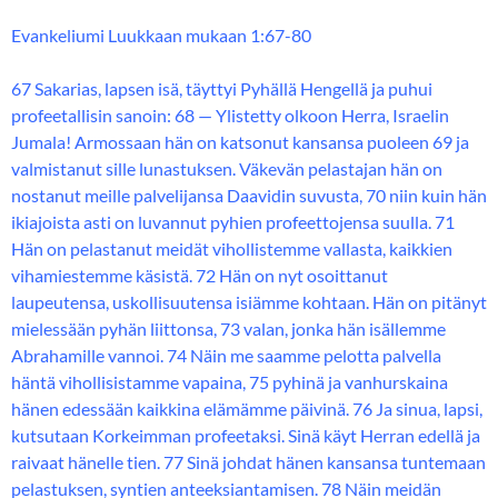
Evankeliumi Luukkaan mukaan 1:67-80
67 Sakarias, lapsen isä, täyttyi Pyhällä Hengellä ja puhui
profeetallisin sanoin: 68 — Ylistetty olkoon Herra, Israelin
Jumala! Armossaan hän on katsonut kansansa puoleen 69 ja
valmistanut sille lunastuksen. Väkevän pelastajan hän on
nostanut meille palvelijansa Daavidin suvusta, 70 niin kuin hän
ikiajoista asti on luvannut pyhien profeettojensa suulla. 71
Hän on pelastanut meidät vihollistemme vallasta, kaikkien
vihamiestemme käsistä. 72 Hän on nyt osoittanut
laupeutensa, uskollisuutensa isiämme kohtaan. Hän on pitänyt
mielessään pyhän liittonsa, 73 valan, jonka hän isällemme
Abrahamille vannoi. 74 Näin me saamme pelotta palvella
häntä vihollisistamme vapaina, 75 pyhinä ja vanhurskaina
hänen edessään kaikkina elämämme päivinä. 76 Ja sinua, lapsi,
kutsutaan Korkeimman profeetaksi. Sinä käyt Herran edellä ja
raivaat hänelle tien. 77 Sinä johdat hänen kansansa tuntemaan
pelastuksen, syntien anteeksiantamisen. 78 Näin meidän