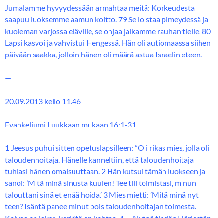
Jumalamme hyvyydessään armahtaa meitä: Korkeudesta
saapuu luoksemme aamun koitto. 79 Se loistaa pimeydessä ja
kuoleman varjossa eläville, se ohjaa jalkamme rauhan tielle. 80
Lapsi kasvoi ja vahvistui Hengessä. Hän oli autiomaassa siihen
päivään saakka, jolloin hänen oli määrä astua Israelin eteen.
—
20.09.2013 kello 11.46
Evankeliumi Luukkaan mukaan 16:1-31
1 Jeesus puhui sitten opetuslapsilleen: ”Oli rikas mies, jolla oli
taloudenhoitaja. Hänelle kanneltiin, että taloudenhoitaja
tuhlasi hänen omaisuuttaan. 2 Hän kutsui tämän luokseen ja
sanoi: ’Mitä minä sinusta kuulen! Tee tili toimistasi, minun
talouttani sinä et enää hoida.’ 3 Mies mietti: ’Mitä minä nyt
teen? Isäntä panee minut pois taloudenhoitajan toimesta.
Kaivaa en jaksa, kerjätä en kehtaa. 4 — Nytpä tiedän! Järjestän