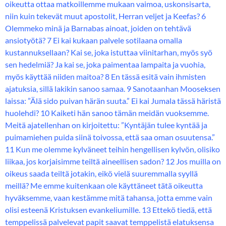
oikeutta ottaa matkoillemme mukaan vaimoa, uskonsisarta,
niin kuin tekevät muut apostolit, Herran veljet ja Keefas? 6
Olemmeko minä ja Barnabas ainoat, joiden on tehtävä
ansiotyötä? 7 Ei kai kukaan palvele sotilaana omalla
kustannuksellaan? Kai se, joka istuttaa viinitarhan, myös syö
sen hedelmiä? Ja kai se, joka paimentaa lampaita ja vuohia,
myös käyttää niiden maitoa? 8 En tässä esitä vain ihmisten
ajatuksia, sillä lakikin sanoo samaa. 9 Sanotaanhan Mooseksen
laissa: ”Älä sido puivan härän suuta.” Ei kai Jumala tässä häristä
huolehdi? 10 Kaiketi hän sanoo tämän meidän vuoksemme.
Meitä ajatellenhan on kirjoitettu: ”Kyntäjän tulee kyntää ja
puimamiehen puida siinä toivossa, että saa oman osuutensa.”
11 Kun me olemme kylväneet teihin hengellisen kylvön, olisiko
liikaa, jos korjaisimme teiltä aineellisen sadon? 12 Jos muilla on
oikeus saada teiltä jotakin, eikö vielä suuremmalla syyllä
meillä? Me emme kuitenkaan ole käyttäneet tätä oikeutta
hyväksemme, vaan kestämme mitä tahansa, jotta emme vain
olisi esteenä Kristuksen evankeliumille. 13 Ettekö tiedä, että
temppelissä palvelevat papit saavat temppelistä elatuksensa