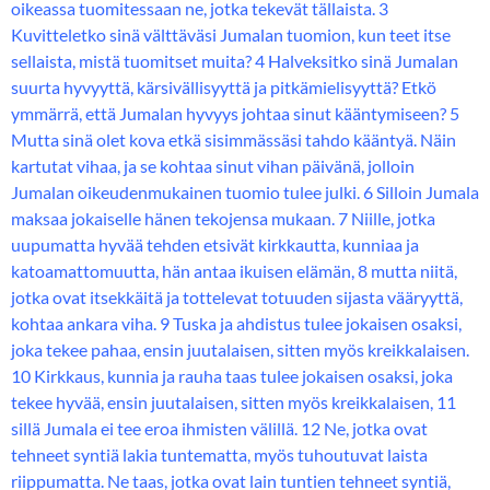
oikeassa tuomitessaan ne, jotka tekevät tällaista. 3
Kuvitteletko sinä välttäväsi Jumalan tuomion, kun teet itse
sellaista, mistä tuomitset muita? 4 Halveksitko sinä Jumalan
suurta hyvyyttä, kärsivällisyyttä ja pitkämielisyyttä? Etkö
ymmärrä, että Jumalan hyvyys johtaa sinut kääntymiseen? 5
Mutta sinä olet kova etkä sisimmässäsi tahdo kääntyä. Näin
kartutat vihaa, ja se kohtaa sinut vihan päivänä, jolloin
Jumalan oikeudenmukainen tuomio tulee julki. 6 Silloin Jumala
maksaa jokaiselle hänen tekojensa mukaan. 7 Niille, jotka
uupumatta hyvää tehden etsivät kirkkautta, kunniaa ja
katoamattomuutta, hän antaa ikuisen elämän, 8 mutta niitä,
jotka ovat itsekkäitä ja tottelevat totuuden sijasta vääryyttä,
kohtaa ankara viha. 9 Tuska ja ahdistus tulee jokaisen osaksi,
joka tekee pahaa, ensin juutalaisen, sitten myös kreikkalaisen.
10 Kirkkaus, kunnia ja rauha taas tulee jokaisen osaksi, joka
tekee hyvää, ensin juutalaisen, sitten myös kreikkalaisen, 11
sillä Jumala ei tee eroa ihmisten välillä. 12 Ne, jotka ovat
tehneet syntiä lakia tuntematta, myös tuhoutuvat laista
riippumatta. Ne taas, jotka ovat lain tuntien tehneet syntiä,