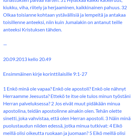
kiukku, viha, riitely ja herjaaminen, kaikkinainen pahuus. 32
Olkaa toisianne kohtaan ystävällisiä ja lempeitä ja antakaa
toisillenne anteeksi, niin kuin Jumalakin on antanut teille
anteeksi Kristuksen tähden.
—
20.09.2013 kello 20.49
Ensimmäinen kirje korinttilaisille 9:1-27
1 Enkö minä ole vapaa? Enkö ole apostoli? Enkö ole nähnyt
Herraamme Jeesusta? Ettekö te itse ole tulos minun työstäni
Herran palveluksessa? 2 Jos eivät muut pidäkään minua
apostolina, teidän apostolinne ainakin olen. Tehän olette
sinetti, joka vahvistaa, että olen Herran apostoli. 3 Näin minä
puolustaudun niiden edessä, jotka minua tutkivat: 4 Eikö
meillä olisi oikeutta ruokaan ja juomaan? 5 Eikö meillä olisi