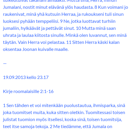
Jumalani, nostit minut elävänä ylös haudasta. 8 Kun voimani jo
raukenivat, minä yhä kutsuin Herraa, ja rukoukseni tuli sinun
luoksesi pyhään temppeliisi. 9 Ne, jotka luottavat turhiin
jumaliin, hylkäävät ja pettävät sinut. 10 Mutta minä saan
uhrata ja laulaa kiitosta sinulle. Minkä olen luvannut, sen minä
täytän. Vain Herra voi pelastaa. 11 Sitten Herra käski kalan
oksentaa Joonan kuivalle maalle.
—
19.09.2013 kello 23.17
Kirje roomalaisille 2:1-16
1 Sen tähden et voi mitenkään puolustautua, ihmisparka, sinä
joka tuomitset muita, kuka sitten oletkin. Tuomitessasi toisen
julistat tuomion myös itsellesi, koska sinä, toisen tuomitsija,
teet itse samoja tekoja. 2 Me tiedämme, että Jumala on