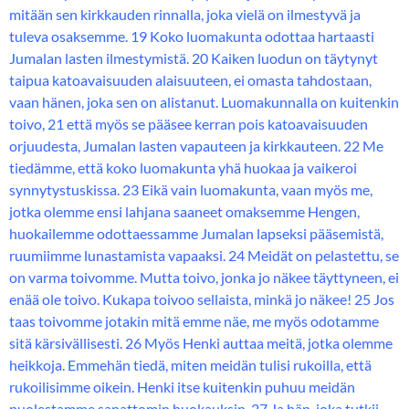
mitään sen kirkkauden rinnalla, joka vielä on ilmestyvä ja
tuleva osaksemme. 19 Koko luomakunta odottaa hartaasti
Jumalan lasten ilmestymistä. 20 Kaiken luodun on täytynyt
taipua katoavaisuuden alaisuuteen, ei omasta tahdostaan,
vaan hänen, joka sen on alistanut. Luomakunnalla on kuitenkin
toivo, 21 että myös se pääsee kerran pois katoavaisuuden
orjuudesta, Jumalan lasten vapauteen ja kirkkauteen. 22 Me
tiedämme, että koko luomakunta yhä huokaa ja vaikeroi
synnytystuskissa. 23 Eikä vain luomakunta, vaan myös me,
jotka olemme ensi lahjana saaneet omaksemme Hengen,
huokailemme odottaessamme Jumalan lapseksi pääsemistä,
ruumiimme lunastamista vapaaksi. 24 Meidät on pelastettu, se
on varma toivomme. Mutta toivo, jonka jo näkee täyttyneen, ei
enää ole toivo. Kukapa toivoo sellaista, minkä jo näkee! 25 Jos
taas toivomme jotakin mitä emme näe, me myös odotamme
sitä kärsivällisesti. 26 Myös Henki auttaa meitä, jotka olemme
heikkoja. Emmehän tiedä, miten meidän tulisi rukoilla, että
rukoilisimme oikein. Henki itse kuitenkin puhuu meidän
puolestamme sanattomin huokauksin. 27 Ja hän, joka tutkii