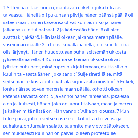
1 Sitten näin taas uuden, mahtavan enkelin, joka tuli alas
taivaasta. Hänellä oli pukunaan pilvi ja hänen päänsä päällä oli
sateenkaari, hänen kasvonsa olivat kuin aurinko ja hänen
jalkansa kuin tulipatsaat, 2 ja kädessään hänellä oli pieni
avattu kirjakäärö. Hän laski oikean jalkansa meren päälle,
vasemman maalle 3 ja huusi kovalla äänellä, niin kuin leijona
olisi ärjynyt. Hänen huudettuaan puhui seitsemän ukkosta
jylisevällä äänellä. 4 Kun nämä seitsemän ukkosta olivat
jylisten puhuneet, minä rupesin kirjoittamaan, mutta silloin
kuulin taivaasta äänen, joka sanoi: ”Sulje sinetillä se, mitä
seitsemän ukkosta puhuivat, älä kirjoita sitä muistiin.” 5 Enkeli,
jonka näin seisovan meren ja maan päällä, kohotti oikean
kätensä taivasta kohti 6 ja vannoi hänen nimeensä, joka elää
aina ja ikuisesti, hänen, joka on luonut taivaan, maan ja meren
ja kaiken mitä niissä on. Hän vannoi: ”Aika on lopussa. 7 Kun
tulee päivä, jolloin seitsemäs enkeli kohottaa torvensa ja
puhaltaa, on Jumalan salattu suunnitelma viety päätökseen,
sen mukaisesti kuin hän on palvelijoilleen profeetoille