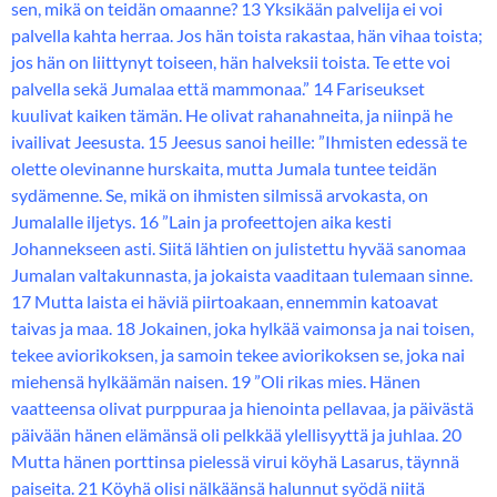
sen, mikä on teidän omaanne? 13 Yksikään palvelija ei voi
palvella kahta herraa. Jos hän toista rakastaa, hän vihaa toista;
jos hän on liittynyt toiseen, hän halveksii toista. Te ette voi
palvella sekä Jumalaa että mammonaa.” 14 Fariseukset
kuulivat kaiken tämän. He olivat rahanahneita, ja niinpä he
ivailivat Jeesusta. 15 Jeesus sanoi heille: ”Ihmisten edessä te
olette olevinanne hurskaita, mutta Jumala tuntee teidän
sydämenne. Se, mikä on ihmisten silmissä arvokasta, on
Jumalalle iljetys. 16 ”Lain ja profeettojen aika kesti
Johannekseen asti. Siitä lähtien on julistettu hyvää sanomaa
Jumalan valtakunnasta, ja jokaista vaaditaan tulemaan sinne.
17 Mutta laista ei häviä piirtoakaan, ennemmin katoavat
taivas ja maa. 18 Jokainen, joka hylkää vaimonsa ja nai toisen,
tekee aviorikoksen, ja samoin tekee aviorikoksen se, joka nai
miehensä hylkäämän naisen. 19 ”Oli rikas mies. Hänen
vaatteensa olivat purppuraa ja hienointa pellavaa, ja päivästä
päivään hänen elämänsä oli pelkkää ylellisyyttä ja juhlaa. 20
Mutta hänen porttinsa pielessä virui köyhä Lasarus, täynnä
paiseita. 21 Köyhä olisi nälkäänsä halunnut syödä niitä