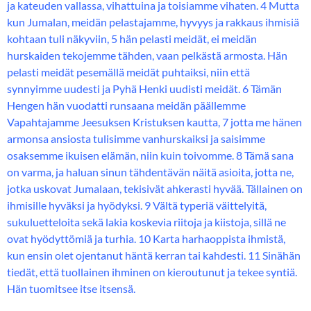
ja kateuden vallassa, vihattuina ja toisiamme vihaten. 4 Mutta
kun Jumalan, meidän pelastajamme, hyvyys ja rakkaus ihmisiä
kohtaan tuli näkyviin, 5 hän pelasti meidät, ei meidän
hurskaiden tekojemme tähden, vaan pelkästä armosta. Hän
pelasti meidät pesemällä meidät puhtaiksi, niin että
synnyimme uudesti ja Pyhä Henki uudisti meidät. 6 Tämän
Hengen hän vuodatti runsaana meidän päällemme
Vapahtajamme Jeesuksen Kristuksen kautta, 7 jotta me hänen
armonsa ansiosta tulisimme vanhurskaiksi ja saisimme
osaksemme ikuisen elämän, niin kuin toivomme. 8 Tämä sana
on varma, ja haluan sinun tähdentävän näitä asioita, jotta ne,
jotka uskovat Jumalaan, tekisivät ahkerasti hyvää. Tällainen on
ihmisille hyväksi ja hyödyksi. 9 Vältä typeriä väittelyitä,
sukuluetteloita sekä lakia koskevia riitoja ja kiistoja, sillä ne
ovat hyödyttömiä ja turhia. 10 Karta harhaoppista ihmistä,
kun ensin olet ojentanut häntä kerran tai kahdesti. 11 Sinähän
tiedät, että tuollainen ihminen on kieroutunut ja tekee syntiä.
Hän tuomitsee itse itsensä.