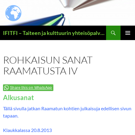
Siirry
sisältöön
Haku
IFITFI – Taiteen ja kulttuurin yhteisöpalvelun yritysidean esittelysivut – – – sekä ilouutisen Jeesuksesta Vapahtajasta kertovat uskonveljen kotisivut
ENSISIJ
VALIKK
ROHKAISUN SANAT
RAAMATUSTA IV
Share this on WhatsApp
Alkusanat
Tällä sivulla jatkan Raamatun kohtien julkaisuja edellisen sivun
tapaan.
Klaukkalassa 20.8.2013