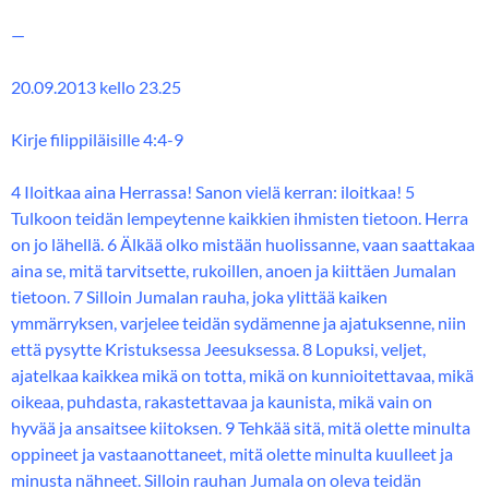
—
20.09.2013 kello 23.25
Kirje filippiläisille 4:4-9
4 Iloitkaa aina Herrassa! Sanon vielä kerran: iloitkaa! 5
Tulkoon teidän lempeytenne kaikkien ihmisten tietoon. Herra
on jo lähellä. 6 Älkää olko mistään huolissanne, vaan saattakaa
aina se, mitä tarvitsette, rukoillen, anoen ja kiittäen Jumalan
tietoon. 7 Silloin Jumalan rauha, joka ylittää kaiken
ymmärryksen, varjelee teidän sydämenne ja ajatuksenne, niin
että pysytte Kristuksessa Jeesuksessa. 8 Lopuksi, veljet,
ajatelkaa kaikkea mikä on totta, mikä on kunnioitettavaa, mikä
oikeaa, puhdasta, rakastettavaa ja kaunista, mikä vain on
hyvää ja ansaitsee kiitoksen. 9 Tehkää sitä, mitä olette minulta
oppineet ja vastaanottaneet, mitä olette minulta kuulleet ja
minusta nähneet. Silloin rauhan Jumala on oleva teidän