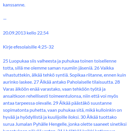
kanssanne.
—
20.09.2013 kello 22.54
Kirje efesolaisille 4:25-32
25 Luopukaa siis valheesta ja puhukaa toinen toisellenne
totta, sillä me olemme saman ruumiin jäseniä. 26 Vaikka
vihastuttekin, älkää tehkö syntiä. Sopikaa riitanne, ennen kuin
aurinko laskee. 27 Älkää antako Paholaiselle tilaisuutta. 28
Varas älköön enää varastako, vaan tehköön työtä ja
ansaitkoon rehellisesti toimeentulonsa, niin että voi myös
antaa tarpeessa olevalle. 29 Älkää päästäkö suustanne
sopimatonta puhetta, vaan puhukaa sitä, mikä kulloinkin on
hyvää ja hyödyllistä ja kuulijoille iloksi. 30 Älkää tuottako
surua Jumalan Pyhälle Hengelle, jonka olette saaneet sinetiksi
lunastuksen päivää varten. 31 Hylätkää kaikki katkeruus,