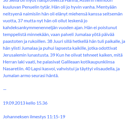
kuuluvan Penuelin tytär. Hän oli jo hyvin vanha. Mentyään
neitsyenä naimisiin hän oli elänyt miehensä kanssa seitsemän
vuotta, 37 mutta nyt hän oli ollut leskenä jo
kahdeksankymmenenneljän vuoden ajan. Hän ei poistunut
temppelistä minnekään, vaan palveli Jumalaa yötä päivää
paastoten ja rukoillen. 38 Juuri sillä hetkellä hän tuli paikalle, ja
hän ylisti Jumalaa ja puhui lapsesta kaikille, jotka odottivat
Jerusalemin lunastusta. 39 Kun he olivat tehneet kaiken, mitä
Herran laki vaati, he palasivat Galileaan kotikaupunkiinsa
Nasaretiin. 40 Lapsi kasvoi, vahvistui ja täyttyi viisaudella, ja
Jumalan armo seurasi häntä.
—
19.09.2013 kello 15.36
Johanneksen ilmestys 11:15-19