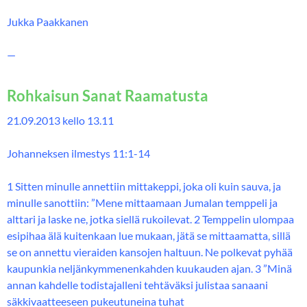
Jukka Paakkanen
—
Rohkaisun Sanat Raamatusta
21.09.2013 kello 13.11
Johanneksen ilmestys 11:1-14
1 Sitten minulle annettiin mittakeppi, joka oli kuin sauva, ja
minulle sanottiin: ”Mene mittaamaan Jumalan temppeli ja
alttari ja laske ne, jotka siellä rukoilevat. 2 Temppelin ulompaa
esipihaa älä kuitenkaan lue mukaan, jätä se mittaamatta, sillä
se on annettu vieraiden kansojen haltuun. Ne polkevat pyhää
kaupunkia neljänkymmenenkahden kuukauden ajan. 3 ”Minä
annan kahdelle todistajalleni tehtäväksi julistaa sanaani
säkkivaatteeseen pukeutuneina tuhat