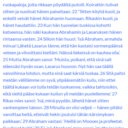
ruokapaloja, joita rikkaan pöydältä putoili. Koiratkin tulivat
siihen ja nuolivat hänen paiseitaan. 22 ”Sitten köyhä kuoli, ja
enkelit veivät hänet Abrahamin huomaan. Rikaskin kuoli, ja
hänet haudattiin. 23 Kun hän tuonelan tuskissa kohotti
katseensa, hän näki kaukana Abrahamin ja Lasaruksen hänen
rintaansa vasten. 24 Silloin hän huusi: ’Isä Abraham, armahda
minua! Lähetä Lasarus tänne, että hän kastaisi sormenpäänsä
veteen ja vilvoittaisi kieltäni. Näissä liekeissä on kauhea olla.’
25 Mutta Abraham sanoi: ’Muista, poikani, että sinä sait
eläessäsi hyvän osan, Lasarus huonon. Nyt hän saa täällä
vaivoihinsa lohdun, mutta sinä saat kärsiä tuskaa. 26 Sitä paitsi
meidän välillämme on syvä, ylipääsemätön kuilu, niin ettei
täältä kukaan voi tulla teidän luoksenne, vaikka tahtoisikin,
eikä sieltä pääse kukaan kuilun yli meidän puolellemme.’ 27
Rikas mies sanoi: ’Isä, minä pyydän, lähetä hänet sitten
vanhempieni taloon. 28 Minulla on viisi veljeä — hänen pitäisi
varoittaa heitä, etteivät hekin joutuisi tähän kärsimyksen
paikkaan.’ 29 Abraham vastasi: ’Heillä on Mooses ja profeetat.
Kuulkoot heitä.’ 30 ’Ei, isä Abraham’, mies sanoi, ’mutta jos joku