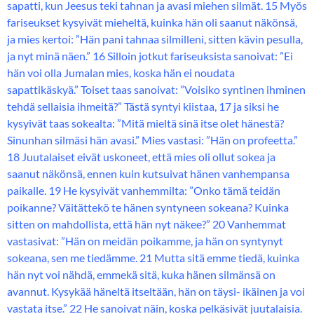
sapatti, kun Jeesus teki tahnan ja avasi miehen silmät. 15 Myös
fariseukset kysyivät mieheltä, kuinka hän oli saanut näkönsä,
ja mies kertoi: ”Hän pani tahnaa silmilleni, sitten kävin pesulla,
ja nyt minä näen.” 16 Silloin jotkut fariseuksista sanoivat: ”Ei
hän voi olla Jumalan mies, koska hän ei noudata
sapattikäskyä.” Toiset taas sanoivat: ”Voisiko syntinen ihminen
tehdä sellaisia ihmeitä?” Tästä syntyi kiistaa, 17 ja siksi he
kysyivät taas sokealta: ”Mitä mieltä sinä itse olet hänestä?
Sinunhan silmäsi hän avasi.” Mies vastasi: ”Hän on profeetta.”
18 Juutalaiset eivät uskoneet, että mies oli ollut sokea ja
saanut näkönsä, ennen kuin kutsuivat hänen vanhempansa
paikalle. 19 He kysyivät vanhemmilta: ”Onko tämä teidän
poikanne? Väitättekö te hänen syntyneen sokeana? Kuinka
sitten on mahdollista, että hän nyt näkee?” 20 Vanhemmat
vastasivat: ”Hän on meidän poikamme, ja hän on syntynyt
sokeana, sen me tiedämme. 21 Mutta sitä emme tiedä, kuinka
hän nyt voi nähdä, emmekä sitä, kuka hänen silmänsä on
avannut. Kysykää häneltä itseltään, hän on täysi- ikäinen ja voi
vastata itse.” 22 He sanoivat näin, koska pelkäsivät juutalaisia.