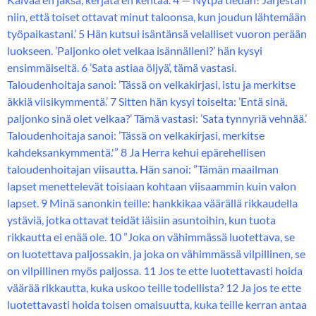
niin, että toiset ottavat minut taloonsa, kun joudun lähtemään
työpaikastani.’ 5 Hän kutsui isäntänsä velalliset vuoron perään
luokseen. ’Paljonko olet velkaa isännälleni?’ hän kysyi
ensimmäiseltä. 6 ’Sata astiaa öljyä’, tämä vastasi.
Taloudenhoitaja sanoi: ’Tässä on velkakirjasi, istu ja merkitse
äkkiä viisikymmentä.’ 7 Sitten hän kysyi toiselta: ’Entä sinä,
paljonko sinä olet velkaa?’ Tämä vastasi: ’Sata tynnyriä vehnää.’
Taloudenhoitaja sanoi: ’Tässä on velkakirjasi, merkitse
kahdeksankymmentä.'” 8 Ja Herra kehui epärehellisen
taloudenhoitajan viisautta. Hän sanoi: ”Tämän maailman
lapset menettelevät toisiaan kohtaan viisaammin kuin valon
lapset. 9 Minä sanonkin teille: hankkikaa väärällä rikkaudella
ystäviä, jotka ottavat teidät iäisiin asuntoihin, kun tuota
rikkautta ei enää ole. 10 ”Joka on vähimmässä luotettava, se
on luotettava paljossakin, ja joka on vähimmässä vilpillinen, se
on vilpillinen myös paljossa. 11 Jos te ette luotettavasti hoida
väärää rikkautta, kuka uskoo teille todellista? 12 Ja jos te ette
luotettavasti hoida toisen omaisuutta, kuka teille kerran antaa