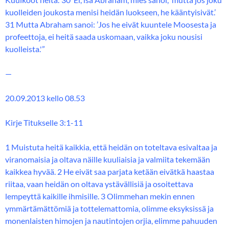
kuolleiden joukosta menisi heidän luokseen, he kääntyisivät.’
31 Mutta Abraham sanoi: ’Jos he eivät kuuntele Moosesta ja
profeettoja, ei heitä saada uskomaan, vaikka joku nousisi
kuolleista.'”
—
20.09.2013 kello 08.53
Kirje Titukselle 3:1-11
1 Muistuta heitä kaikkia, että heidän on toteltava esivaltaa ja
viranomaisia ja oltava näille kuuliaisia ja valmiita tekemään
kaikkea hyvää. 2 He eivät saa parjata ketään eivätkä haastaa
riitaa, vaan heidän on oltava ystävällisiä ja osoitettava
lempeyttä kaikille ihmisille. 3 Olimmehan mekin ennen
ymmärtämättömiä ja tottelemattomia, olimme eksyksissä ja
monenlaisten himojen ja nautintojen orjia, elimme pahuuden