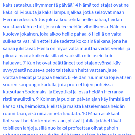
kaksisataakuusikymmentä päivää.” 4 Nämä todistajat ovat ne
kaksi oliivipuuta ja kaksi lampunjalkaa, jotka seisovat maan
Herran edessä. 5 Jos joku aikoo tehdä heille pahaa, heidän
suustaan lähtee tuli, joka nielee heidän vihollisensa. Näin on
kuoleva jokainen, joka aikoo heille pahaa. 6 Heillä on valta
sulkea taivas, niin ettei tule sadetta koko sinä aikana, jona he
sanaa julistavat. Heillä on myös valta muuttaa vedet vereksi ja
piinata maata kaikenlaisilla vitsauksilla niin usein kuin
haluavat. 7 Kun he ovat päättäneet todistajantyönsä, käy
syvyydestä nouseva peto taisteluun heitä vastaan, ja se
voittaa heidät ja tappaa heidät. 8 Heidän ruumiinsa lojuvat sen
suuren kaupungin kadulla, jota profeettojen puheissa
kutsutaan Sodomaksi ja Egyptiksi ja jossa heidän Herransa
ristiinnaulittiin. 9 Kolmen ja puolen päivän ajan käy ihmisiä eri
kansoista, heimoista, kielistä ja maista katselemassa heidän
ruumiitaan, eikä niitä anneta haudata. 10 Maan asukkaat
iloitsevat heidän kohtalostaan, pitävät juhlia ja lähettävät
toisilleen lahjoja, sillä nuo kaksi profeettaa olivat pahoin
vaivanneet maan asukkaita. 11 Mutta noiden kolmen ja puolen