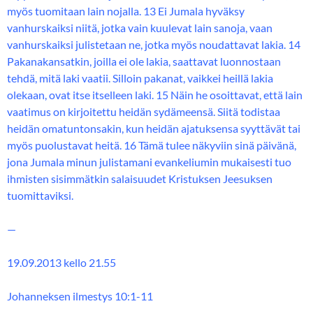
myös tuomitaan lain nojalla. 13 Ei Jumala hyväksy
vanhurskaiksi niitä, jotka vain kuulevat lain sanoja, vaan
vanhurskaiksi julistetaan ne, jotka myös noudattavat lakia. 14
Pakanakansatkin, joilla ei ole lakia, saattavat luonnostaan
tehdä, mitä laki vaatii. Silloin pakanat, vaikkei heillä lakia
olekaan, ovat itse itselleen laki. 15 Näin he osoittavat, että lain
vaatimus on kirjoitettu heidän sydämeensä. Siitä todistaa
heidän omatuntonsakin, kun heidän ajatuksensa syyttävät tai
myös puolustavat heitä. 16 Tämä tulee näkyviin sinä päivänä,
jona Jumala minun julistamani evankeliumin mukaisesti tuo
ihmisten sisimmätkin salaisuudet Kristuksen Jeesuksen
tuomittaviksi.
—
19.09.2013 kello 21.55
Johanneksen ilmestys 10:1-11