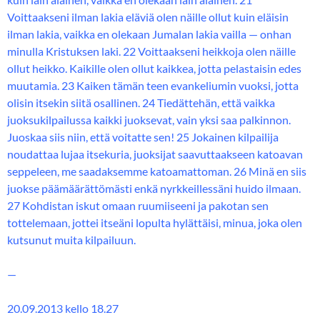
Voittaakseni ilman lakia eläviä olen näille ollut kuin eläisin
ilman lakia, vaikka en olekaan Jumalan lakia vailla — onhan
minulla Kristuksen laki. 22 Voittaakseni heikkoja olen näille
ollut heikko. Kaikille olen ollut kaikkea, jotta pelastaisin edes
muutamia. 23 Kaiken tämän teen evankeliumin vuoksi, jotta
olisin itsekin siitä osallinen. 24 Tiedättehän, että vaikka
juoksukilpailussa kaikki juoksevat, vain yksi saa palkinnon.
Juoskaa siis niin, että voitatte sen! 25 Jokainen kilpailija
noudattaa lujaa itsekuria, juoksijat saavuttaakseen katoavan
seppeleen, me saadaksemme katoamattoman. 26 Minä en siis
juokse päämäärättömästi enkä nyrkkeillessäni huido ilmaan.
27 Kohdistan iskut omaan ruumiiseeni ja pakotan sen
tottelemaan, jottei itseäni lopulta hylättäisi, minua, joka olen
kutsunut muita kilpailuun.
—
20.09.2013 kello 18.27