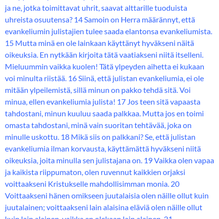
ja ne, jotka toimittavat uhrit, saavat alttarille tuoduista
uhreista osuutensa? 14 Samoin on Herra määrännyt, että
evankeliumin julistajien tulee saada elantonsa evankeliumista.
15 Mutta minä en ole lainkaan käyttänyt hyväkseni näitä
oikeuksia. En nytkään kirjoita tätä vaatiakseni niitä itselleni.
Mieluummin vaikka kuolen! Tätä ylpeyden aihetta ei kukaan
voi minulta riistää. 16 Siinä, että julistan evankeliumia, ei ole
mitään ylpeilemistä, sillä minun on pakko tehdä sitä. Voi
minua, ellen evankeliumia julista! 17 Jos teen sitä vapaasta
tahdostani, minun kuuluu saada palkkaa. Mutta jos en toimi
omasta tahdostani, minä vain suoritan tehtävää, joka on
minulle uskottu. 18 Mikä siis on palkkani? Se, että julistan
evankeliumia ilman korvausta, käyttämättä hyväkseni niitä
oikeuksia, joita minulla sen julistajana on. 19 Vaikka olen vapaa
ja kaikista riippumaton, olen ruvennut kaikkien orjaksi
voittaakseni Kristukselle mahdollisimman monia. 20
Voittaakseni hänen omikseen juutalaisia olen näille ollut kuin
juutalainen; voittaakseni lain alaisina eläviä olen näille ollut
kuin lain alainen, vaikka en olekaan lain alainen. 21