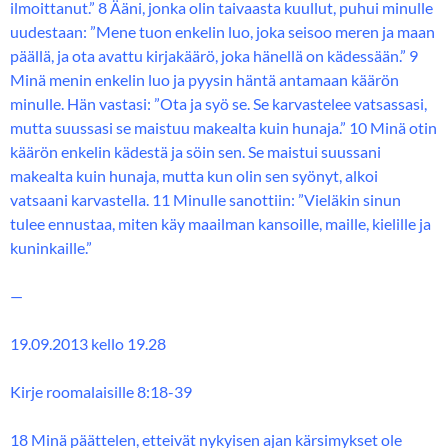
ilmoittanut.” 8 Ääni, jonka olin taivaasta kuullut, puhui minulle
uudestaan: ”Mene tuon enkelin luo, joka seisoo meren ja maan
päällä, ja ota avattu kirjakäärö, joka hänellä on kädessään.” 9
Minä menin enkelin luo ja pyysin häntä antamaan käärön
minulle. Hän vastasi: ”Ota ja syö se. Se karvastelee vatsassasi,
mutta suussasi se maistuu makealta kuin hunaja.” 10 Minä otin
käärön enkelin kädestä ja söin sen. Se maistui suussani
makealta kuin hunaja, mutta kun olin sen syönyt, alkoi
vatsaani karvastella. 11 Minulle sanottiin: ”Vieläkin sinun
tulee ennustaa, miten käy maailman kansoille, maille, kielille ja
kuninkaille.”
—
19.09.2013 kello 19.28
Kirje roomalaisille 8:18-39
18 Minä päättelen, etteivät nykyisen ajan kärsimykset ole