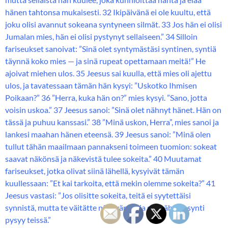
hänen tahtonsa mukaisesti. 32 Ikipäivänä ei ole kuultu, että
joku olisi avannut sokeana syntyneen silmät. 33 Jos hän ei olisi
Jumalan mies, hän ei olisi pystynyt sellaiseen.” 34 Silloin
fariseukset sanoivat: ”Sinä olet syntymästäsi syntinen, syntiä
täynnä koko mies — ja sinä rupeat opettamaan meitä!” He
ajoivat miehen ulos. 35 Jeesus sai kuulla, että mies oli ajettu
ulos, ja tavatessaan tämän hän kysyi: ”Uskotko Ihmisen
Poikaan?” 36 ”Herra, kuka hän on?” mies kysyi. ”Sano, jotta
voisin uskoa.” 37 Jeesus sanoi: ”Sinä olet nähnyt hänet. Hän on
tässä ja puhuu kanssasi.” 38 ”Minä uskon, Herra”, mies sanoi ja
lankesi maahan hänen eteensä. 39 Jeesus sanoi: ”Minä olen
tullut tähän maailmaan pannakseni toimeen tuomion: sokeat
saavat näkönsä ja näkevistä tulee sokeita.” 40 Muutamat
fariseukset, jotka olivat siinä lähellä, kysyivät tämän
kuullessaan: ”Et kai tarkoita, että mekin olemme sokeita?” 41
Jeesus vastasi: ”Jos olisitte sokeita, teitä ei syytettäisi
synnistä, mutta te väitätte näkevänne, ja sen tähden synti
pysyy teissä.”