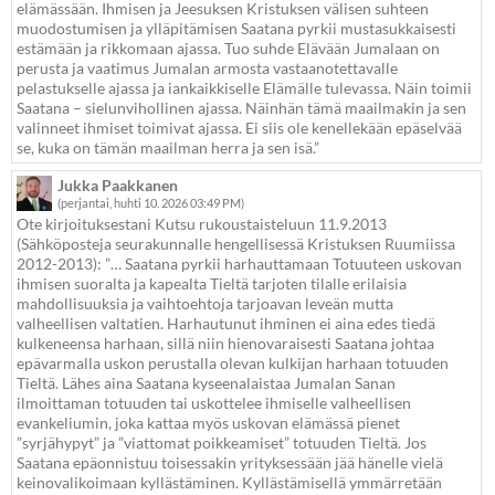
elämässään. Ihmisen ja Jeesuksen Kristuksen välisen suhteen
muodostumisen ja ylläpitämisen Saatana pyrkii mustasukkaisesti
estämään ja rikkomaan ajassa. Tuo suhde Elävään Jumalaan on
perusta ja vaatimus Jumalan armosta vastaanotettavalle
pelastukselle ajassa ja iankaikkiselle Elämälle tulevassa. Näin toimii
Saatana – sielunvihollinen ajassa. Näinhän tämä maailmakin ja sen
valinneet ihmiset toimivat ajassa. Ei siis ole kenellekään epäselvää
se, kuka on tämän maailman herra ja sen isä.”
Jukka Paakkanen
(perjantai, huhti 10. 2026 03:49 PM)
Ote kirjoituksestani Kutsu rukoustaisteluun 11.9.2013
(Sähköposteja seurakunnalle hengellisessä Kristuksen Ruumiissa
2012-2013): ”… Saatana pyrkii harhauttamaan Totuuteen uskovan
ihmisen suoralta ja kapealta Tieltä tarjoten tilalle erilaisia
mahdollisuuksia ja vaihtoehtoja tarjoavan leveän mutta
valheellisen valtatien. Harhautunut ihminen ei aina edes tiedä
kulkeneensa harhaan, sillä niin hienovaraisesti Saatana johtaa
epävarmalla uskon perustalla olevan kulkijan harhaan totuuden
Tieltä. Lähes aina Saatana kyseenalaistaa Jumalan Sanan
ilmoittaman totuuden tai uskottelee ihmiselle valheellisen
evankeliumin, joka kattaa myös uskovan elämässä pienet
”syrjähypyt” ja ”viattomat poikkeamiset” totuuden Tieltä. Jos
Saatana epäonnistuu toisessakin yrityksessään jää hänelle vielä
keinovalikoimaan kyllästäminen. Kyllästämisellä ymmärretään