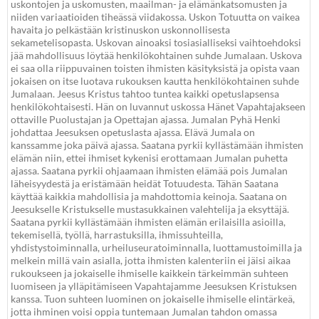
uskontojen ja uskomusten, maailman- ja elämänkatsomusten ja
niiden variaatioiden tiheässä viidakossa. Uskon Totuutta on vaikea
havaita jo pelkästään kristinuskon uskonnollisesta
sekametelisopasta. Uskovan ainoaksi tosiasialliseksi vaihtoehdoksi
jää mahdollisuus löytää henkilökohtainen suhde Jumalaan. Uskova
ei saa olla riippuvainen toisten ihmisten käsityksistä ja opista vaan
jokaisen on itse luotava rukouksen kautta henkilökohtainen suhde
Jumalaan. Jeesus Kristus tahtoo tuntea kaikki opetuslapsensa
henkilökohtaisesti. Hän on luvannut uskossa Hänet Vapahtajakseen
ottaville Puolustajan ja Opettajan ajassa. Jumalan Pyhä Henki
johdattaa Jeesuksen opetuslasta ajassa. Elävä Jumala on
kanssamme joka päivä ajassa. Saatana pyrkii kyllästämään ihmisten
elämän niin, ettei ihmiset kykenisi erottamaan Jumalan puhetta
ajassa. Saatana pyrkii ohjaamaan ihmisten elämää pois Jumalan
läheisyydestä ja eristämään heidät Totuudesta. Tähän Saatana
käyttää kaikkia mahdollisia ja mahdottomia keinoja. Saatana on
Jeesukselle Kristukselle mustasukkainen valehtelija ja eksyttäjä.
Saatana pyrkii kyllästämään ihmisten elämän erilaisilla asioilla,
tekemisellä, työllä, harrastuksilla, ihmissuhteilla,
yhdistystoiminnalla, urheiluseuratoiminnalla, luottamustoimilla ja
melkein millä vain asialla, jotta ihmisten kalenteriin ei jäisi aikaa
rukoukseen ja jokaiselle ihmiselle kaikkein tärkeimmän suhteen
luomiseen ja ylläpitämiseen Vapahtajamme Jeesuksen Kristuksen
kanssa. Tuon suhteen luominen on jokaiselle ihmiselle elintärkeä,
jotta ihminen voisi oppia tuntemaan Jumalan tahdon omassa