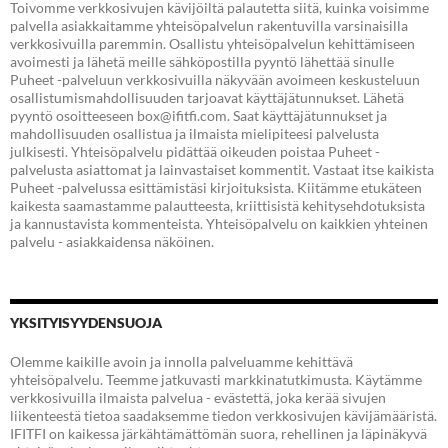
Toivomme verkkosivujen kävijöiltä palautetta siitä, kuinka voisimme
palvella asiakkaitamme yhteisöpalvelun rakentuvilla varsinaisilla
verkkosivuilla paremmin. Osallistu yhteisöpalvelun kehittämiseen
avoimesti ja lähetä meille sähköpostilla pyyntö lähettää sinulle
Puheet -palveluun verkkosivuilla näkyvään avoimeen keskusteluun
osallistumismahdollisuuden tarjoavat käyttäjätunnukset. Lähetä
pyyntö osoitteeseen box@ifitfi.com. Saat käyttäjätunnukset ja
mahdollisuuden osallistua ja ilmaista mielipiteesi palvelusta
julkisesti. Yhteisöpalvelu pidättää oikeuden poistaa Puheet -
palvelusta asiattomat ja lainvastaiset kommentit. Vastaat itse kaikista
Puheet -palvelussa esittämistäsi kirjoituksista. Kiitämme etukäteen
kaikesta saamastamme palautteesta, kriittisistä kehitysehdotuksista
ja kannustavista kommenteista. Yhteisöpalvelu on kaikkien yhteinen
palvelu - asiakkaidensa näköinen.
YKSITYISYYDENSUOJA
Olemme kaikille avoin ja innolla palveluamme kehittävä
yhteisöpalvelu. Teemme jatkuvasti markkinatutkimusta. Käytämme
verkkosivuilla ilmaista palvelua - evästettä, joka kerää sivujen
liikenteestä tietoa saadaksemme tiedon verkkosivujen kävijämääristä.
IFITFI on kaikessa järkähtämättömän suora, rehellinen ja läpinäkyvä