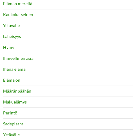
Elämän merellä
Kaukokatseinen
Ystävälle
Läheisyys
Hymy
Ihmeellinen asia
Ihana elämä
Elämä on
Määränpäähän
Makuelämys
Perintö
Sadepisara
Ystävälle