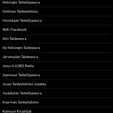
Helsingin Taiteilijaseura
Hollolan Taideyhdistys
Hyvinkään Taiteilijaseura
Ifitfi l Facebook
Iitin Taideseura
Itä-Helsingin Taideseura
Järvenpään Taideseura
Jesus Is LORD Radio
Joensuun Taiteilijaseura
Juvan Taideyhdistys Jutakka
Jyväskylän Taiteilijaseura
Kaarinan Taideyhdistys
Kainuun Kirjailijat