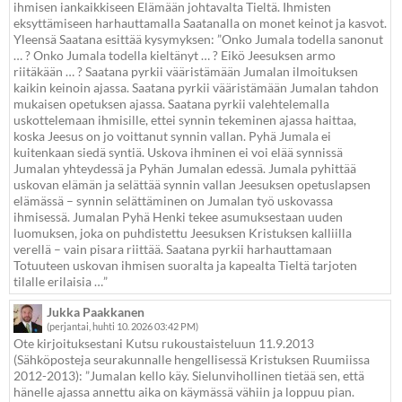
ihmisen iankaikkiseen Elämään johtavalta Tieltä. Ihmisten
eksyttämiseen harhauttamalla Saatanalla on monet keinot ja kasvot.
Yleensä Saatana esittää kysymyksen: ”Onko Jumala todella sanonut
… ? Onko Jumala todella kieltänyt … ? Eikö Jeesuksen armo
riitäkään … ? Saatana pyrkii vääristämään Jumalan ilmoituksen
kaikin keinoin ajassa. Saatana pyrkii vääristämään Jumalan tahdon
mukaisen opetuksen ajassa. Saatana pyrkii valehtelemalla
uskottelemaan ihmisille, ettei synnin tekeminen ajassa haittaa,
koska Jeesus on jo voittanut synnin vallan. Pyhä Jumala ei
kuitenkaan siedä syntiä. Uskova ihminen ei voi elää synnissä
Jumalan yhteydessä ja Pyhän Jumalan edessä. Jumala pyhittää
uskovan elämän ja selättää synnin vallan Jeesuksen opetuslapsen
elämässä – synnin selättäminen on Jumalan työ uskovassa
ihmisessä. Jumalan Pyhä Henki tekee asumuksestaan uuden
luomuksen, joka on puhdistettu Jeesuksen Kristuksen kalliilla
verellä – vain pisara riittää. Saatana pyrkii harhauttamaan
Totuuteen uskovan ihmisen suoralta ja kapealta Tieltä tarjoten
tilalle erilaisia …”
Jukka Paakkanen
(perjantai, huhti 10. 2026 03:42 PM)
Ote kirjoituksestani Kutsu rukoustaisteluun 11.9.2013
(Sähköposteja seurakunnalle hengellisessä Kristuksen Ruumiissa
2012-2013): ”Jumalan kello käy. Sielunvihollinen tietää sen, että
hänelle ajassa annettu aika on käymässä vähiin ja loppuu pian.