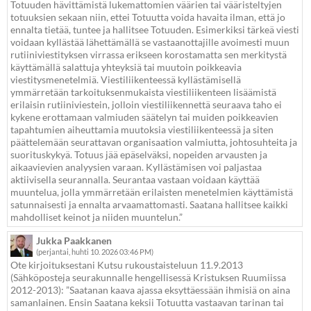
Totuuden hävittämistä lukemattomien väärien tai vääristeltyjen
totuuksien sekaan niin, ettei Totuutta voida havaita ilman, että jo
ennalta tietää, tuntee ja hallitsee Totuuden. Esimerkiksi tärkeä viesti
voidaan kyllästää lähettämällä se vastaanottajille avoimesti muun
rutiiniviestityksen virrassa erikseen korostamatta sen merkitystä
käyttämällä salattuja yhteyksiä tai muutoin poikkeavia
viestitysmenetelmiä. Viestiliikenteessä kyllästämisellä
ymmärretään tarkoituksenmukaista viestiliikenteen lisäämistä
erilaisin rutiiniviestein, jolloin viestiliikennettä seuraava taho ei
kykene erottamaan valmiuden säätelyn tai muiden poikkeavien
tapahtumien aiheuttamia muutoksia viestiliikenteessä ja siten
päättelemään seurattavan organisaation valmiutta, johtosuhteita ja
suorituskykyä. Totuus jää epäselväksi, nopeiden arvausten ja
aikaavievien analyysien varaan. Kyllästämisen voi paljastaa
aktiivisella seurannalla. Seurantaa vastaan voidaan käyttää
muuntelua, jolla ymmärretään erilaisten menetelmien käyttämistä
satunnaisesti ja ennalta arvaamattomasti. Saatana hallitsee kaikki
mahdolliset keinot ja niiden muuntelun.”
Jukka Paakkanen
(perjantai, huhti 10. 2026 03:46 PM)
Ote kirjoituksestani Kutsu rukoustaisteluun 11.9.2013
(Sähköposteja seurakunnalle hengellisessä Kristuksen Ruumiissa
2012-2013): ”Saatanan kaava ajassa eksyttäessään ihmisiä on aina
samanlainen. Ensin Saatana keksii Totuutta vastaavan tarinan tai