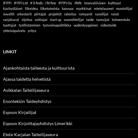
IFITFI
IFITFI Ltd
If it finds - I fit fine
IFITFI Oy
ifitfit
innovatiivinen
kulttuuri
käsityöläiset
liikeidea
liiketoiminta
luovuus
markkinat
mietelauseet
muotoilijat
novellit
orkesterit
piirtäjät
projektit
rahoitus
romaanit
runoilijat
runot
sarjakuvat
sijoitus
soittajat
start up
suunnittelijat
taide
tanssijat
toimeentulo
tuottajat
työllistäminen
työvoimapolitiikka
uudentyyppinen
videotaide
yhteisöpalvelu
yritys
LINKIT
Ajankohtaista taiteesta ja kulttuurista
Ajassa taidetta helvetistä
Asikkalan Taiteilijaseura
Enontekiön Taideyhdistys
Espoon Kirjailijat
Espoon Kirjoittajayhdistys Limerikki
Etelä-Karjalan Taiteilijaseura