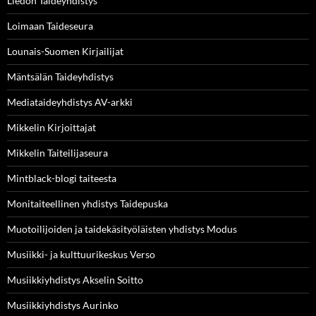
Liedon Taideyhdistys
Loimaan Taideseura
Lounais-Suomen Kirjailijat
Mäntsälän Taideyhdistys
Mediataideyhdistys AV-arkki
Mikkelin Kirjoittajat
Mikkelin Taiteilijaseura
Mintblack-blogi taiteesta
Monitaiteellinen yhdistys Taidepuska
Muotoilijoiden ja taidekäsityöläisten yhdistys Modus
Musiikki- ja kulttuurikeskus Verso
Musiikkiyhdistys Akselin Soitto
Musiikkiyhdistys Aurinko