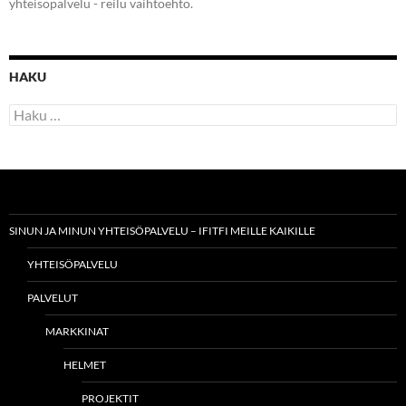
yhteisöpalvelu - reilu vaihtoehto.
HAKU
Haku:
SINUN JA MINUN YHTEISÖPALVELU – IFITFI MEILLE KAIKILLE
YHTEISÖPALVELU
PALVELUT
MARKKINAT
HELMET
PROJEKTIT