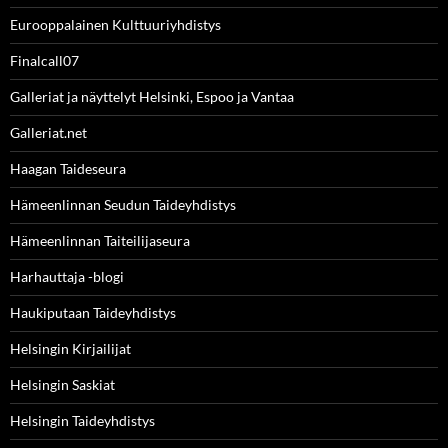
Eurooppalainen Kulttuuriyhdistys
Finalcall07
Galleriat ja näyttelyt Helsinki, Espoo ja Vantaa
Galleriat.net
Haagan Taideseura
Hämeenlinnan Seudun Taideyhdistys
Hämeenlinnan Taiteilijaseura
Harhauttaja -blogi
Haukiputaan Taideyhdistys
Helsingin Kirjailijat
Helsingin Saskiat
Helsingin Taideyhdistys