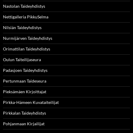
Nastolan Taideyhdistys
Nettigalleria PikkuSelma
Nilsiän Taideyhdistys
Nurmijärven Taideyhdistys
Orimattilan Taideyhdistys
Oulun Taiteilijaseura
Padasjoen Taideyhdistys
Pertunmaan Taideseura
Pieksämäen Kirjoittajat
Pirkka-Hämeen Kuvataiteilijat
Pirkkalan Taideyhdistys
Pohjanmaan Kirjailijat