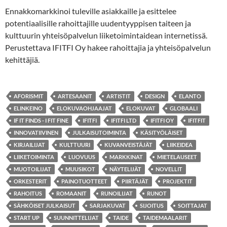
Ennakkomarkkinoi tuleville asiakkaille ja esittelee
potentiaalisille rahoittajille uudentyyppisen taiteen ja
kulttuurin yhteisöpalvelun liiketoimintaidean internetissä.
Perustettava IFITFI Oy hakee rahoittajia ja yhteisöpalvelun
kehittäjiä.
AFORISMIT
ARTESAANIT
ARTISTIT
DESIGN
ELANTO
ELINKEINO
ELOKUVAOHJAAJAT
ELOKUVAT
GLOBAALI
IF IT FINDS - I FIT FINE
IFITFI
IFITFI LTD
IFITFI OY
IFITFIT
INNOVATIIVINEN
JULKAISUTOIMINTA
KÄSITYÖLÄISET
KIRJAILIJAT
KULTTUURI
KUVANVEISTÄJÄT
LIIKEIDEA
LIIKETOIMINTA
LUOVUUS
MARKKINAT
MIETELAUSEET
MUOTOILIJAT
MUUSIKOT
NÄYTELIJÄT
NOVELLIT
ORKESTERIT
PAINOTUOTTEET
PIIRTÄJÄT
PROJEKTIT
RAHOITUS
ROMAANIT
RUNOILIJAT
RUNOT
SÄHKÖISET JULKAISUT
SARJAKUVAT
SIJOITUS
SOITTAJAT
START UP
SUUNNITTELIJAT
TAIDE
TAIDEMAALARIT