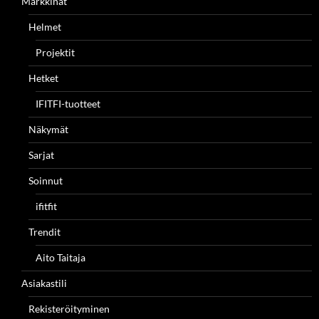
Markkinat
Helmet
Projektit
Hetket
IFITFI-tuotteet
Näkymät
Sarjat
Soinnut
ifitfit
Trendit
Aito Taitaja
Asiakastili
Rekisteröityminen