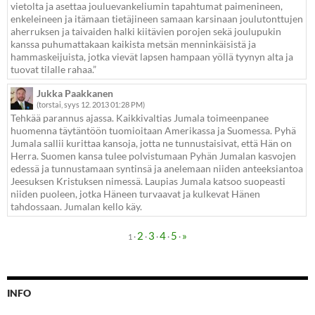
vietolta ja asettaa jouluevankeliumin tapahtumat paimenineen,
enkeleineen ja itämaan tietäjineen samaan karsinaan joulutonttujen
aherruksen ja taivaiden halki kiitävien porojen sekä joulupukin
kanssa puhumattakaan kaikista metsän menninkäisistä ja
hammaskeijuista, jotka vievät lapsen hampaan yöllä tyynyn alta ja
tuovat tilalle rahaa.”
Jukka Paakkanen
(torstai, syys 12. 2013 01:28 PM)
Tehkää parannus ajassa. Kaikkivaltias Jumala toimeenpanee
huomenna täytäntöön tuomioitaan Amerikassa ja Suomessa. Pyhä
Jumala sallii kurittaa kansoja, jotta ne tunnustaisivat, että Hän on
Herra. Suomen kansa tulee polvistumaan Pyhän Jumalan kasvojen
edessä ja tunnustamaan syntinsä ja anelemaan niiden anteeksiantoa
Jeesuksen Kristuksen nimessä. Laupias Jumala katsoo suopeasti
niiden puoleen, jotka Häneen turvaavat ja kulkevat Hänen
tahdossaan. Jumalan kello käy.
2
3
4
5
»
·
·
·
·
·
1
INFO