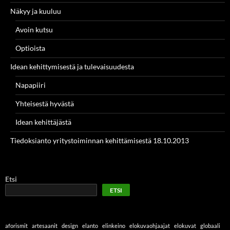
Näkyy ja kuuluu
Avoin kutsu
Optioista
Idean kehittymisestä ja tulevaisuudesta
Napapiiri
Yhteisestä hyvästä
Idean kehittäjästä
Tiedoksianto yritystoiminnan kehittämisestä 18.10.2013
Etsi
ETSI
aforismit
artesaanit
design
elanto
elinkeino
elokuvaohjaajat
elokuvat
globaali