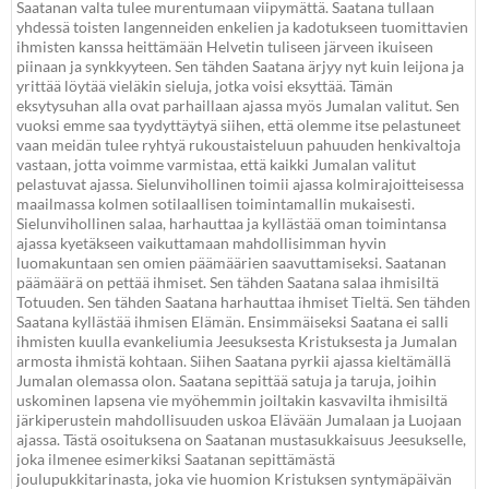
Saatanan valta tulee murentumaan viipymättä. Saatana tullaan
yhdessä toisten langenneiden enkelien ja kadotukseen tuomittavien
ihmisten kanssa heittämään Helvetin tuliseen järveen ikuiseen
piinaan ja synkkyyteen. Sen tähden Saatana ärjyy nyt kuin leijona ja
yrittää löytää vieläkin sieluja, jotka voisi eksyttää. Tämän
eksytysuhan alla ovat parhaillaan ajassa myös Jumalan valitut. Sen
vuoksi emme saa tyydyttäytyä siihen, että olemme itse pelastuneet
vaan meidän tulee ryhtyä rukoustaisteluun pahuuden henkivaltoja
vastaan, jotta voimme varmistaa, että kaikki Jumalan valitut
pelastuvat ajassa. Sielunvihollinen toimii ajassa kolmirajoitteisessa
maailmassa kolmen sotilaallisen toimintamallin mukaisesti.
Sielunvihollinen salaa, harhauttaa ja kyllästää oman toimintansa
ajassa kyetäkseen vaikuttamaan mahdollisimman hyvin
luomakuntaan sen omien päämäärien saavuttamiseksi. Saatanan
päämäärä on pettää ihmiset. Sen tähden Saatana salaa ihmisiltä
Totuuden. Sen tähden Saatana harhauttaa ihmiset Tieltä. Sen tähden
Saatana kyllästää ihmisen Elämän. Ensimmäiseksi Saatana ei salli
ihmisten kuulla evankeliumia Jeesuksesta Kristuksesta ja Jumalan
armosta ihmistä kohtaan. Siihen Saatana pyrkii ajassa kieltämällä
Jumalan olemassa olon. Saatana sepittää satuja ja taruja, joihin
uskominen lapsena vie myöhemmin joiltakin kasvavilta ihmisiltä
järkiperustein mahdollisuuden uskoa Elävään Jumalaan ja Luojaan
ajassa. Tästä osoituksena on Saatanan mustasukkaisuus Jeesukselle,
joka ilmenee esimerkiksi Saatanan sepittämästä
joulupukkitarinasta, joka vie huomion Kristuksen syntymäpäivän