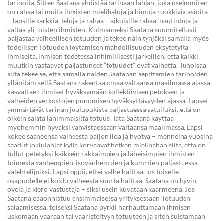
tarinoita. Sitten Saatana yhdistää tarinaan lahjan, joka useimmiten
on rahaa tai muita ihmisten mielihaluja ja himoja ruokkivia asioita
– lapsille karkkia, leluja ja rahaa – aikuisille rahaa, nautintoja ja
valtaa yli toisten ihmisten. Kolmanneksi Saatana suunnitellusti
paljastaa valheellisen totuuden ja tekee näin tyhjäksi samalla myös
todellisen Totuuden löytämisen mahdollisuuden eksytetyltä
ihmiseltä, ihmisen todetessa inhimillisesti järkeillen, että kaikki
muutkin vastaavat paljastuneet ”totuudet” ovat valhetta. Tuhoisaa
siitä tekee se, että samalla näiden Saatanan sepittämien tarinoiden
ylläpitämisellä Saatana rakentaa omaa valtaansa maailmassa ajassa
kasvattaen ihmiset hyväksymään kollektiivisen petoksen ja
valheiden verkostojen punomisen hyväksyttävyyden ajassa. Lapset
ymmärtävät tarinan joulupukista paljastuessa satuiluksi, että on
oikein salata lähimmäisiltä totuus. Tätä Saatana käyttää
myöhemmin hyväksi vahvistaessaan valtaansa maailmassa. Lapsi
kokee saaneensa valheesta paljon iloa ja hyötyä – menneinä vuosina
saadut joululahjat kyllä korvaavat hetken mielipahan siitä, että on
tullut petetyksi kaikkein rakkaimpien ja läheisimpien ihmisten
toimesta vanhempien, isovanhempien ja kummien paljastuessa
valehtelijoiksi. Lapsi oppii, ettei valhe haittaa, jos toiselle
osapuolelle ei koidu valheesta suurta haittaa. Saatana on hyvin
ovela ja kiero vastustaja – siksi usein kuvataan käärmeenä. Jos
Saatana epäonnistuu ensimmäisessä yrityksessään Totuuden
salaamisessa, toiseksi Saatana pyrkii harhauttamaan ihmisen
uskomaan väärään tai vääristeltyyn totuuteen ja siten suistamaan