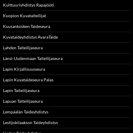
Kulttuuriyhdistys Rapajööti
Kuopion Kuvataiteilijat
Kuusankosken Taideseura
Kuvataideyhdistys AvaraTaide
Lahden Taiteilijaseura
Länsi-Uudenmaan Taiteilijaseura
Lapin Kirjallisuusseura
Lapin Kuvataideseura Palas
Lapin Taiteilijaseura
Lapuan Taiteilijaseura
Lempäälän Taideyhdistys
Lestijokilaakson Taideyhdistys