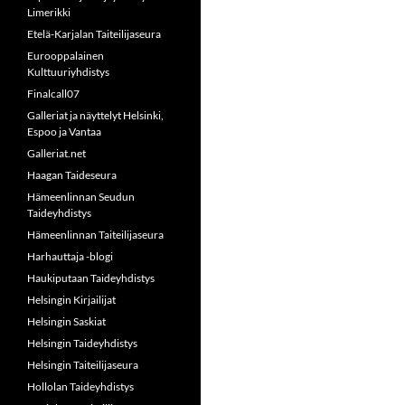
Limerikki
Etelä-Karjalan Taiteilijaseura
Eurooppalainen
Kulttuuriyhdistys
Finalcall07
Galleriat ja näyttelyt Helsinki,
Espoo ja Vantaa
Galleriat.net
Haagan Taideseura
Hämeenlinnan Seudun
Taideyhdistys
Hämeenlinnan Taiteilijaseura
Harhauttaja -blogi
Haukiputaan Taideyhdistys
Helsingin Kirjailijat
Helsingin Saskiat
Helsingin Taideyhdistys
Helsingin Taiteilijaseura
Hollolan Taideyhdistys