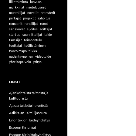
liiketoiminta
luovuus
markkinat
mietelauseet
muotoilijat
novellit
orkesterit
piirtäjät
projektit
rahoitus
romaanit
runoilijat
runot
sarjakuvat
sijoitus
soittajat
start up
suunnittelijat
taide
tanssijat
toimeentulo
tuottajat
työllistäminen
työvoimapolitiikka
uudentyyppinen
videotaide
yhteisöpalvelu
yritys
LINKIT
Ajankohtaista taiteesta ja
kulttuurista
Ajassa taidetta helvetistä
Asikkalan Taiteilijaseura
Enontekiön Taideyhdistys
Espoon Kirjailijat
Espoon Kirjoittajayhdistys