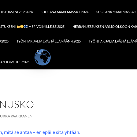
ISTUKSENI 25.2.2024
SUOLANA MAAILMASSA 1 2024
SUOLANA MAAILMASSA 2 
ISTUKSENI
MERIVOIMILLE 8.5.2025
HERRAN JEESUKSEN ARMO OLKOON KAIK
 2025
TYÖNHAKIJALTA EVÄSTÄ ELÄMÄÄN 4 2025
TYÖNHAKIJALTA EVÄSTÄ ELÄMÄ
AN TOIVOTUS 2026
NUSKO
JUKKA PAAKKANEN
, mitä se antaa – en epäile sitä yhtään.