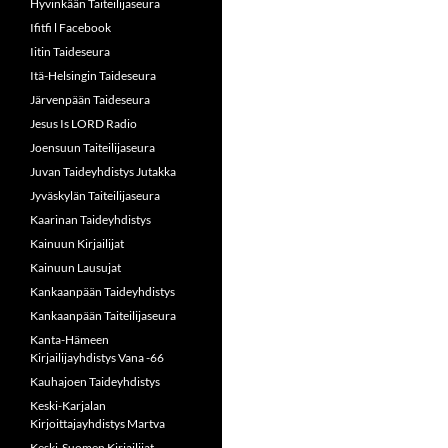
Hyvinkään Taiteilijaseura
Ifitfi l Facebook
Iitin Taideseura
Itä-Helsingin Taideseura
Järvenpään Taideseura
Jesus Is LORD Radio
Joensuun Taiteilijaseura
Juvan Taideyhdistys Jutakka
Jyväskylän Taiteilijaseura
Kaarinan Taideyhdistys
Kainuun Kirjailijat
Kainuun Lausujat
Kankaanpään Taideyhdistys
Kankaanpään Taiteilijaseura
Kanta-Hämeen
Kirjailijayhdistys Vana -66
Kauhajoen Taideyhdistys
Keski-Karjalan
Kirjoittajayhdistys Martva
Keski-Suomen Kirjailijat