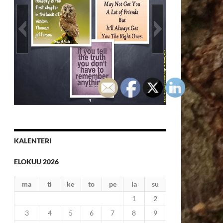
Väitöskirja_elämästä_030814_Jukka_P
aakkanen_sivu_9
KALENTERI
ELOKUU 2026
ma
ti
ke
to
pe
la
su
1
2
3
4
5
6
7
8
9