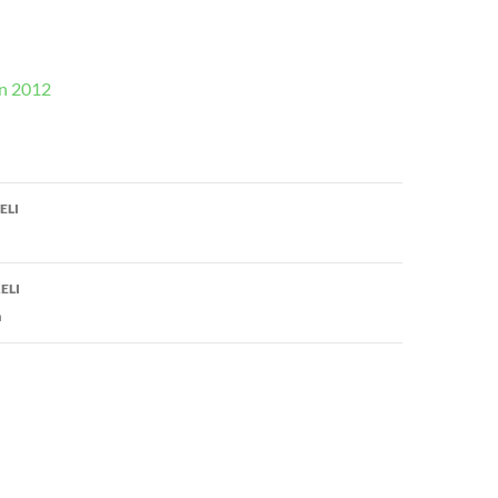
n 2012
en
ELI
ELI
a