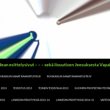
idean esittelysivut – – – sekä ilouutisen Jeesuksesta Vap
HKAISUN SANAT RAAMATUSTA III
ROHKAISUN SANAT RAAMATUSTA IV
 2013
TODISTUS 2013
TOINEN TODISTAJA 2013
SUOMEN PROFEETAN TESTA
2015
LINKEDIN PÄIVITYKSIÄ 2012-14
LINKEDIN PÄIVITYKSIÄ 2014-15
VÄITÖS