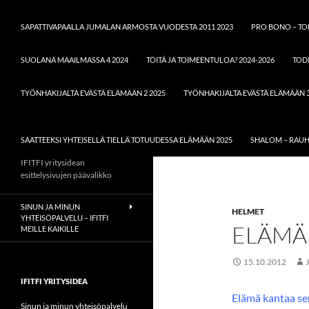
SAPATTIVAPAALLA JUMALAN ARMOSTA VUODESTA 2011 2023
PRO BONO – TOD
SUOLANA MAAILMASSA 4 2024
TÖITÄ JA TOIMEENTULOA? 2024-2026
TOD
TYÖNHAKIJALTA EVÄSTÄ ELÄMÄÄN 2 2025
TYÖNHAKIJALTA EVÄSTÄ ELÄMÄÄN 3
SAATTEEKSI YHTEISELLÄ TIELLÄ TOTUUDESSA ELÄMÄÄN 2025
SHALOM – RAUH
IFITFI yritysidean
esittelysivujen päävalikko
SINUN JA MINUN
HELMET
YHTEISÖPALVELU – IFITFI
ELÄMÄ
MEILLE KAIKILLE
15.10.2012
IFITFI YRITYSIDEA
Elämä kantaa sen
Sinun ja minun yhteisöpalvelu