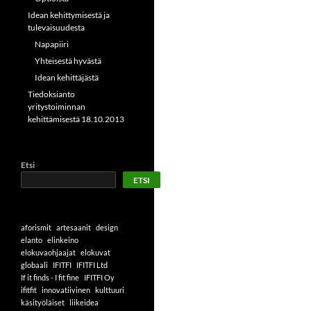
Idean kehittymisestä ja
tulevaisuudesta
Napapiiri
Yhteisestä hyvästä
Idean kehittäjästä
Tiedoksianto
yritystoiminnan
kehittämisestä 18.10.2013
Etsi
ETSI
aforismit
artesaanit
design
elanto
elinkeino
elokuvaohjaajat
elokuvat
globaali
IFITFI
IFITFI Ltd
If it finds - I fit fine
IFITFI Oy
ifitfit
innovatiivinen
kulttuuri
käsityöläiset
liikeidea