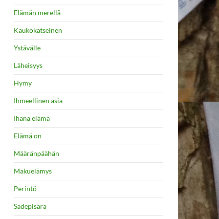
Elämän merellä
Kaukokatseinen
Ystävälle
Läheisyys
Hymy
Ihmeellinen asia
Ihana elämä
Elämä on
Määränpäähän
Makuelämys
Perintö
Sadepisara