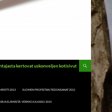
ahtajasta kertovat uskonveljen kotisivut
MENTTI 2013
SUOMEN PROFEETAN TIEDONSANAT 2013
KIRJA ELÄMÄSTÄ -VERKKOJULKAISU 2014