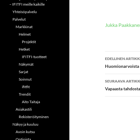
– IFITFI meille kaikille
Yhteisöpalvelu
Palvelut
Jukka Paakkane
Markkinat
Helmet
Projektit
Hetket
Artikkeli
IFITFI-tuotteet
EDELLINEN ARTIKK
Näkymät
selaus
Huomionarvoista
Sarjat
Soinnut
SEURAAVA ARTIKK
ifitfit
Vapaasta tahdost
Trendit
Aito Taitaja
Asiakastili
Rekisteröityminen
Näkyy ja kuuluu
Avoin kutsu
Optioista