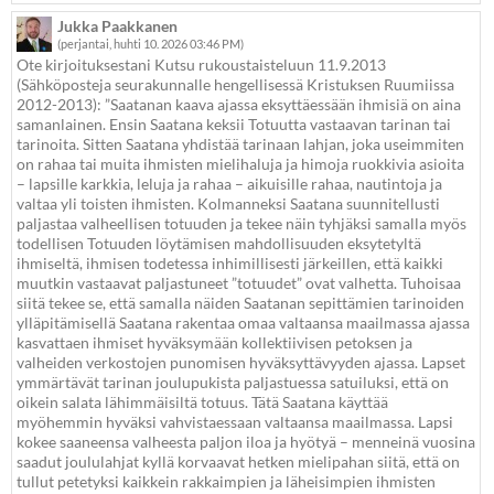
Jukka Paakkanen
(perjantai, huhti 10. 2026 03:46 PM)
Ote kirjoituksestani Kutsu rukoustaisteluun 11.9.2013
(Sähköposteja seurakunnalle hengellisessä Kristuksen Ruumiissa
2012-2013): ”Saatanan kaava ajassa eksyttäessään ihmisiä on aina
samanlainen. Ensin Saatana keksii Totuutta vastaavan tarinan tai
tarinoita. Sitten Saatana yhdistää tarinaan lahjan, joka useimmiten
on rahaa tai muita ihmisten mielihaluja ja himoja ruokkivia asioita
– lapsille karkkia, leluja ja rahaa – aikuisille rahaa, nautintoja ja
valtaa yli toisten ihmisten. Kolmanneksi Saatana suunnitellusti
paljastaa valheellisen totuuden ja tekee näin tyhjäksi samalla myös
todellisen Totuuden löytämisen mahdollisuuden eksytetyltä
ihmiseltä, ihmisen todetessa inhimillisesti järkeillen, että kaikki
muutkin vastaavat paljastuneet ”totuudet” ovat valhetta. Tuhoisaa
siitä tekee se, että samalla näiden Saatanan sepittämien tarinoiden
ylläpitämisellä Saatana rakentaa omaa valtaansa maailmassa ajassa
kasvattaen ihmiset hyväksymään kollektiivisen petoksen ja
valheiden verkostojen punomisen hyväksyttävyyden ajassa. Lapset
ymmärtävät tarinan joulupukista paljastuessa satuiluksi, että on
oikein salata lähimmäisiltä totuus. Tätä Saatana käyttää
myöhemmin hyväksi vahvistaessaan valtaansa maailmassa. Lapsi
kokee saaneensa valheesta paljon iloa ja hyötyä – menneinä vuosina
saadut joululahjat kyllä korvaavat hetken mielipahan siitä, että on
tullut petetyksi kaikkein rakkaimpien ja läheisimpien ihmisten