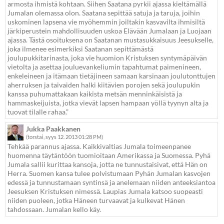
armosta ihmistä kohtaan. Siihen Saatana pyrkii ajassa kieltämällä
Jumalan olemassa olon. Saatana sepittää satuja ja taruja, joihin
uskominen lapsena vie myöhemmin joiltakin kasvavilta ihmisiltä
järkiperustein mahdollisuuden uskoa Elävään Jumalaan ja Luojaan
ajassa. Tästä osoituksena on Saatanan mustasukkaisuus Jeesukselle,
joka ilmenee esimerkiksi Saatanan sepittämästä
joulupukkitarinasta, joka vie huomion Kristuksen syntymäpäivän
vietolta ja asettaa jouluevankeliumin tapahtumat paimenineen,
enkeleineen ja itämaan tietäjineen samaan karsinaan joulutonttujen
aherruksen ja taivaiden halki kiitävien porojen sekä joulupukin
kanssa puhumattakaan kaikista metsän menninkäisistä ja
hammaskeijuista, jotka vievät lapsen hampaan yöllä tyynyn alta ja
tuovat tilalle rahaa.”
Jukka Paakkanen
(torstai, syys 12. 2013 01:28 PM)
Tehkää parannus ajassa. Kaikkivaltias Jumala toimeenpanee
huomenna täytäntöön tuomioitaan Amerikassa ja Suomessa. Pyhä
Jumala sallii kurittaa kansoja, jotta ne tunnustaisivat, että Hän on
Herra. Suomen kansa tulee polvistumaan Pyhän Jumalan kasvojen
edessä ja tunnustamaan syntinsä ja anelemaan niiden anteeksiantoa
Jeesuksen Kristuksen nimessä. Laupias Jumala katsoo suopeasti
niiden puoleen, jotka Häneen turvaavat ja kulkevat Hänen
tahdossaan. Jumalan kello käy.