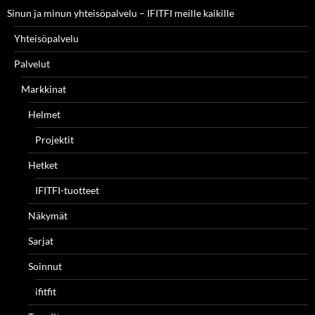
Sinun ja minun yhteisöpalvelu – IFITFI meille kaikille
Yhteisöpalvelu
Palvelut
Markkinat
Helmet
Projektit
Hetket
IFITFI-tuotteet
Näkymät
Sarjat
Soinnut
ifitfit