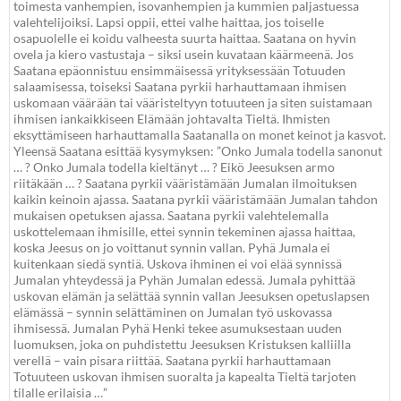
toimesta vanhempien, isovanhempien ja kummien paljastuessa
valehtelijoiksi. Lapsi oppii, ettei valhe haittaa, jos toiselle
osapuolelle ei koidu valheesta suurta haittaa. Saatana on hyvin
ovela ja kiero vastustaja – siksi usein kuvataan käärmeenä. Jos
Saatana epäonnistuu ensimmäisessä yrityksessään Totuuden
salaamisessa, toiseksi Saatana pyrkii harhauttamaan ihmisen
uskomaan väärään tai vääristeltyyn totuuteen ja siten suistamaan
ihmisen iankaikkiseen Elämään johtavalta Tieltä. Ihmisten
eksyttämiseen harhauttamalla Saatanalla on monet keinot ja kasvot.
Yleensä Saatana esittää kysymyksen: ”Onko Jumala todella sanonut
… ? Onko Jumala todella kieltänyt … ? Eikö Jeesuksen armo
riitäkään … ? Saatana pyrkii vääristämään Jumalan ilmoituksen
kaikin keinoin ajassa. Saatana pyrkii vääristämään Jumalan tahdon
mukaisen opetuksen ajassa. Saatana pyrkii valehtelemalla
uskottelemaan ihmisille, ettei synnin tekeminen ajassa haittaa,
koska Jeesus on jo voittanut synnin vallan. Pyhä Jumala ei
kuitenkaan siedä syntiä. Uskova ihminen ei voi elää synnissä
Jumalan yhteydessä ja Pyhän Jumalan edessä. Jumala pyhittää
uskovan elämän ja selättää synnin vallan Jeesuksen opetuslapsen
elämässä – synnin selättäminen on Jumalan työ uskovassa
ihmisessä. Jumalan Pyhä Henki tekee asumuksestaan uuden
luomuksen, joka on puhdistettu Jeesuksen Kristuksen kalliilla
verellä – vain pisara riittää. Saatana pyrkii harhauttamaan
Totuuteen uskovan ihmisen suoralta ja kapealta Tieltä tarjoten
tilalle erilaisia …”