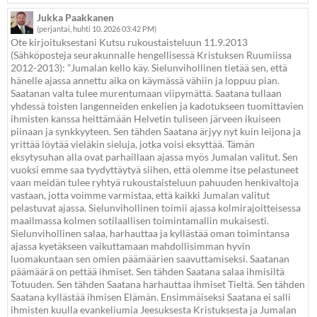
Jukka Paakkanen
(perjantai, huhti 10. 2026 03:42 PM)
Ote kirjoituksestani Kutsu rukoustaisteluun 11.9.2013
(Sähköposteja seurakunnalle hengellisessä Kristuksen Ruumiissa
2012-2013): ”Jumalan kello käy. Sielunvihollinen tietää sen, että
hänelle ajassa annettu aika on käymässä vähiin ja loppuu pian.
Saatanan valta tulee murentumaan viipymättä. Saatana tullaan
yhdessä toisten langenneiden enkelien ja kadotukseen tuomittavien
ihmisten kanssa heittämään Helvetin tuliseen järveen ikuiseen
piinaan ja synkkyyteen. Sen tähden Saatana ärjyy nyt kuin leijona ja
yrittää löytää vieläkin sieluja, jotka voisi eksyttää. Tämän
eksytysuhan alla ovat parhaillaan ajassa myös Jumalan valitut. Sen
vuoksi emme saa tyydyttäytyä siihen, että olemme itse pelastuneet
vaan meidän tulee ryhtyä rukoustaisteluun pahuuden henkivaltoja
vastaan, jotta voimme varmistaa, että kaikki Jumalan valitut
pelastuvat ajassa. Sielunvihollinen toimii ajassa kolmirajoitteisessa
maailmassa kolmen sotilaallisen toimintamallin mukaisesti.
Sielunvihollinen salaa, harhauttaa ja kyllästää oman toimintansa
ajassa kyetäkseen vaikuttamaan mahdollisimman hyvin
luomakuntaan sen omien päämäärien saavuttamiseksi. Saatanan
päämäärä on pettää ihmiset. Sen tähden Saatana salaa ihmisiltä
Totuuden. Sen tähden Saatana harhauttaa ihmiset Tieltä. Sen tähden
Saatana kyllästää ihmisen Elämän. Ensimmäiseksi Saatana ei salli
ihmisten kuulla evankeliumia Jeesuksesta Kristuksesta ja Jumalan