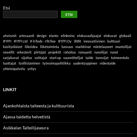
Etsi
ETSI
aforismit
artesaanit
design
elanto
elinkeino
elokuvaohjaajat
elokuvat
globaali
IFITFI
IFITFI Ltd
If it finds - I fit fine
IFITFI Oy
ifitfit
innovatiivinen
kulttuuri
käsityöläiset
liikeidea
liiketoiminta
luovuus
markkinat
mietelauseet
muotoilijat
novellit
orkesterit
piirtäjät
projektit
rahoitus
romaanit
runoilijat
runot
sarjakuvat
sijoitus
soittajat
start up
suunnittelijat
taide
tanssijat
toimeentulo
tuottajat
työllistäminen
työvoimapolitiikka
uudentyyppinen
videotaide
yhteisöpalvelu
yritys
LINKIT
Ajankohtaista taiteesta ja kulttuurista
Ajassa taidetta helvetistä
Asikkalan Taiteilijaseura