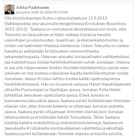
Jukka Paakkanen
(perjantai, huhti 10. 2026 03:51 PM)
Ote kirjoituksestani Kutsu rukoustaisteluun 11.9.2013
(Sähköposteja seurakunnalle hengellisessä Kristuksen Ruumiissa
2012-2013): ”Saatana on onnistunut eksytyksessä niin hyvin, että
Totuutta on tänä päivän erittäin vaikeaa löytää ja havaita
uskontojen ja uskomusten, maailman- ja elämänkatsomusten ja
niiden variaatioiden tiheässä viidakossa. Uskon Totuutta on vaikea
havaita jo pelkästään kristinuskon uskonnollisesta
sekametelisopasta. Uskovan ainoaksi tosiasialliseksi vaihtoehdoksi
jää mahdollisuus löytää henkilökohtainen suhde Jumalaan. Uskova
ei saa olla riippuvainen toisten ihmisten käsityksistä ja opista vaan
jokaisen on itse luotava rukouksen kautta henkilökohtainen suhde
Jumalaan. Jeesus Kristus tahtoo tuntea kaikki opetuslapsensa
henkilökohtaisesti. Hän on luvannut uskossa Hänet Vapahtajakseen
ottaville Puolustajan ja Opettajan ajassa. Jumalan Pyhä Henki
johdattaa Jeesuksen opetuslasta ajassa. Elävä Jumala on
kanssamme joka päivä ajassa. Saatana pyrkii kyllästämään ihmisten
elämän niin, ettei ihmiset kykenisi erottamaan Jumalan puhetta
ajassa. Saatana pyrkii ohjaamaan ihmisten elämää pois Jumalan
läheisyydestä ja eristämään heidät Totuudesta. Tähän Saatana
käyttää kaikkia mahdollisia ja mahdottomia keinoja. Saatana on
Jeesukselle Kristukselle mustasukkainen valehtelija ja eksyttäjä.
Saatana pyrkii kyllästämään ihmisten elämän erilaisilla asioilla,