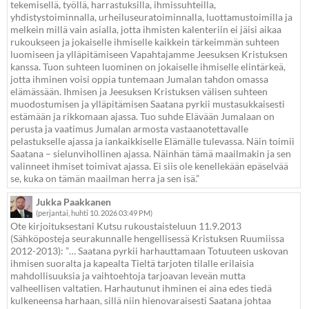
tekemisellä, työllä, harrastuksilla, ihmissuhteilla,
yhdistystoiminnalla, urheiluseuratoiminnalla, luottamustoimilla ja
melkein millä vain asialla, jotta ihmisten kalenteriin ei jäisi aikaa
rukoukseen ja jokaiselle ihmiselle kaikkein tärkeimmän suhteen
luomiseen ja ylläpitämiseen Vapahtajamme Jeesuksen Kristuksen
kanssa. Tuon suhteen luominen on jokaiselle ihmiselle elintärkeä,
jotta ihminen voisi oppia tuntemaan Jumalan tahdon omassa
elämässään. Ihmisen ja Jeesuksen Kristuksen välisen suhteen
muodostumisen ja ylläpitämisen Saatana pyrkii mustasukkaisesti
estämään ja rikkomaan ajassa. Tuo suhde Elävään Jumalaan on
perusta ja vaatimus Jumalan armosta vastaanotettavalle
pelastukselle ajassa ja iankaikkiselle Elämälle tulevassa. Näin toimii
Saatana – sielunvihollinen ajassa. Näinhän tämä maailmakin ja sen
valinneet ihmiset toimivat ajassa. Ei siis ole kenellekään epäselvää
se, kuka on tämän maailman herra ja sen isä.”
Jukka Paakkanen
(perjantai, huhti 10. 2026 03:49 PM)
Ote kirjoituksestani Kutsu rukoustaisteluun 11.9.2013
(Sähköposteja seurakunnalle hengellisessä Kristuksen Ruumiissa
2012-2013): ”… Saatana pyrkii harhauttamaan Totuuteen uskovan
ihmisen suoralta ja kapealta Tieltä tarjoten tilalle erilaisia
mahdollisuuksia ja vaihtoehtoja tarjoavan leveän mutta
valheellisen valtatien. Harhautunut ihminen ei aina edes tiedä
kulkeneensa harhaan, sillä niin hienovaraisesti Saatana johtaa