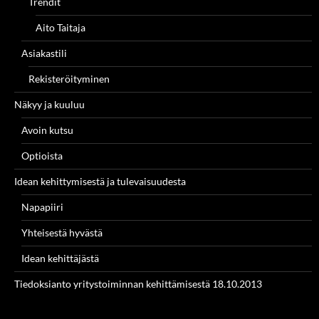
Trendit
Aito Taitaja
Asiakastili
Rekisteröityminen
Näkyy ja kuuluu
Avoin kutsu
Optioista
Idean kehittymisestä ja tulevaisuudesta
Napapiiri
Yhteisestä hyvästä
Idean kehittäjästä
Tiedoksianto yritystoiminnan kehittämisestä 18.10.2013