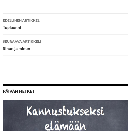
Artikkelien
EDELLINEN ARTIKKELI
selaus
Tuplaonni
SEURAAVA ARTIKKELI
Sinun ja minun
PÄIVÄN HETKET