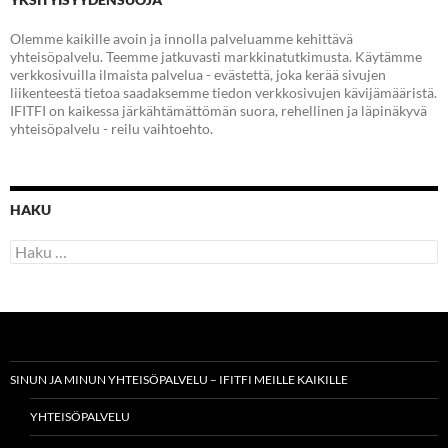
Olemme kaikille avoin ja innolla palveluamme kehittävä
yhteisöpalvelu. Teemme jatkuvasti markkinatutkimusta. Käytämme
verkkosivuilla ilmaista palvelua - evästettä, joka kerää sivujen
liikenteestä tietoa saadaksemme tiedon verkkosivujen kävijämääristä.
IFITFI on kaikessa järkähtämättömän suora, rehellinen ja läpinäkyvä
yhteisöpalvelu - reilu vaihtoehto.
HAKU
Haku:
SINUN JA MINUN YHTEISÖPALVELU – IFITFI MEILLE KAIKILLE
YHTEISÖPALVELU