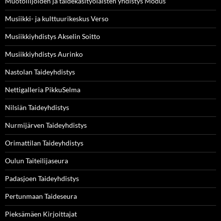
Muotoilijoiden ja taidekäsityöläisten yhdistys Modus
Musiikki- ja kulttuurikeskus Verso
Musiikkiyhdistys Akselin Soitto
Musiikkiyhdistys Aurinko
Nastolan Taideyhdistys
Nettigalleria PikkuSelma
Nilsiän Taideyhdistys
Nurmijärven Taideyhdistys
Orimattilan Taideyhdistys
Oulun Taiteilijaseura
Padasjoen Taideyhdistys
Pertunmaan Taideseura
Pieksämäen Kirjoittajat