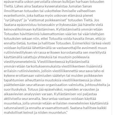
epävarmalla uskon perustalla olevan kulkijan harhaan totuuden
Tieltä. Lähes aina Saatana kyseenalaistaa Jumalan Sanan
ilmoittaman totuuden tai uskottelee ihmiselle valheellisen
evankeliumin, joka kattaa myös uskovan elämässä pienet
”syrjähypyt” ja ”viattomat poikkeamiset” totuuden Tieltä. Jos
Saatana epäonnistuu toisessakin yrityksessään jää hänelle vielä
keinovalikoimaan kyllästäminen. Kyllästämisellä ymmärretään
Totuuden hävittämistä lukemattomien väärien tai vääristeltyjen
totuuksien sekaan niin, ettei Totuutta voida havaita ilman, että jo
ennalta tietää, tuntee ja hallitsee Totuuden. Esimerkiksi tärkeä viesti
voidaan kyllästää lähettämällä se vastaanottajille avoimesti muun
rutiiniviestityksen virrassa erikseen korostamatta sen merkitystä
käyttämällä salattuja yhteyksiä tai muutoin poikkeavia
viestitysmenetelmiä. Viestiliikenteessä kyllästämisellä
ymmärretään tarkoituksenmukaista viestiliikenteen lisäämistä
erilaisin rutiiniviestein, jolloin viestiliikennettä seuraava taho ei
kykene erottamaan valmiuden säätelyn tai muiden poikkeavien
tapahtumien aiheuttamia muutoksia viestiliikenteessä ja siten
päättelemään seurattavan organisaation valmiutta, johtosuhteita ja
suorituskykyä. Totuus jää epäselväksi, nopeiden arvausten ja
aikaavievien analyysien varaan. Kyllästämisen voi paljastaa
aktiivisella seurannalla. Seurantaa vastaan voidaan käyttää
muuntelua, jolla ymmärretään erilaisten menetelmien käyttämistä
satunnaisesti ja ennalta arvaamattomasti. Saatana hallitsee kaikki
mahdolliset keinot ja niiden muuntelun.”