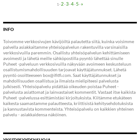
2
3
4
5
»
·
·
·
·
·
1
INFO
Toivomme verkkosivujen kävijöiltä palautetta siitä, kuinka voisimme
palvella asiakkaitamme yhteisöpalvelun rakentuvilla varsinaisilla
verkkosivuilla paremmin. Osallistu yhteisöpalvelun kehittämiseen
avoimesti ja lähetä meille sähköpostilla pyyntö lähettää sinulle
Puheet -palveluun verkkosivuilla näkyvään avoimeen keskusteluun
osallistumismahdollisuuden tarjoavat käyttäjätunnukset. Lähetä
pyyntö osoitteeseen box@ifitfi.com. Saat käyttäjätunnukset ja
mahdollisuuden osallistua ja ilmaista mielipiteesi palvelusta
julkisesti. Yhteisöpalvelu pidättää oikeuden poistaa Puheet -
palvelusta asiattomat ja lainvastaiset kommentit. Vastaat itse kaikista
Puheet -palvelussa esittämistäsi kirjoituksista. Kiitämme etukäteen
kaikesta saamastamme palautteesta, kriittisistä kehitysehdotuksista
ja kannustavista kommenteista. Yhteisöpalvelu on kaikkien yhteinen
palvelu - asiakkaidensa näköinen.
YKSITYISYYDENSUOJA