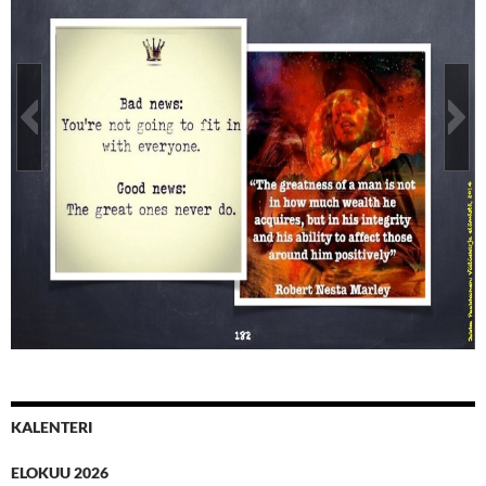
Väitöskirja_elämästä_030814_Jukka_Paakkanen_sivu_
182
KALENTERI
ELOKUU 2026