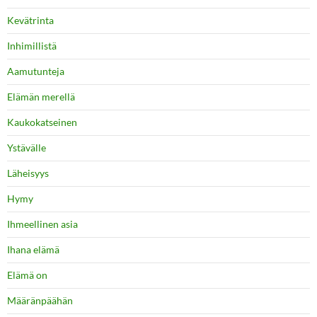
Kevätrinta
Inhimillistä
Aamutunteja
Elämän merellä
Kaukokatseinen
Ystävälle
Läheisyys
Hymy
Ihmeellinen asia
Ihana elämä
Elämä on
Määränpäähän