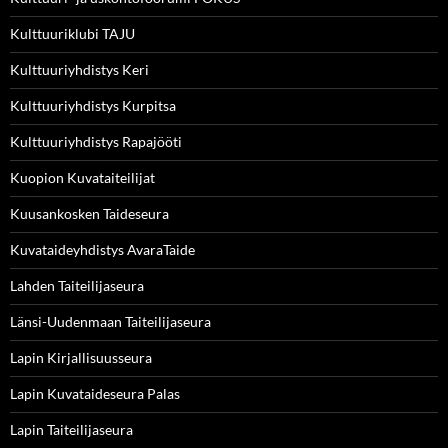
Kulttuuriklubi TAJU
Kulttuuriyhdistys Keri
Kulttuuriyhdistys Kurpitsa
Kulttuuriyhdistys Rapajööti
Kuopion Kuvataiteilijat
Kuusankosken Taideseura
Kuvataideyhdistys AvaraTaide
Lahden Taiteilijaseura
Länsi-Uudenmaan Taiteilijaseura
Lapin Kirjallisuusseura
Lapin Kuvataideseura Palas
Lapin Taiteilijaseura