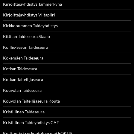
Kirjoittajayhdistys Tammerkynä
Kirjoittajayhdistys Viitapiiri
Kirkkonummen Taideyhdistys
Kittilän Taideseura Staalo
Koillis-Savon Taideseura
Kokemäen Taideseura
Kotkan Taideseura
Kotkan Taiteilijaseura
Kouvolan Taideseura
Kouvolan Taiteilijaseura Kouta
Kristillinen Taideseura
Kristillinen Taideyhdistys CAF
Kulttuuri- ja uskontofoorumi FOKUS