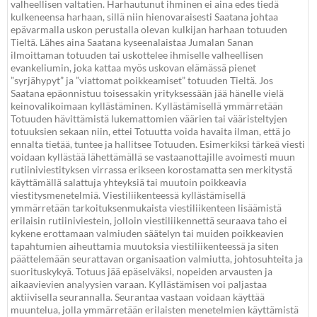
valheellisen valtatien. Harhautunut ihminen ei aina edes tiedä
kulkeneensa harhaan, sillä niin hienovaraisesti Saatana johtaa
epävarmalla uskon perustalla olevan kulkijan harhaan totuuden
Tieltä. Lähes aina Saatana kyseenalaistaa Jumalan Sanan
ilmoittaman totuuden tai uskottelee ihmiselle valheellisen
evankeliumin, joka kattaa myös uskovan elämässä pienet
”syrjähypyt” ja ”viattomat poikkeamiset” totuuden Tieltä. Jos
Saatana epäonnistuu toisessakin yrityksessään jää hänelle vielä
keinovalikoimaan kyllästäminen. Kyllästämisellä ymmärretään
Totuuden hävittämistä lukemattomien väärien tai vääristeltyjen
totuuksien sekaan niin, ettei Totuutta voida havaita ilman, että jo
ennalta tietää, tuntee ja hallitsee Totuuden. Esimerkiksi tärkeä viesti
voidaan kyllästää lähettämällä se vastaanottajille avoimesti muun
rutiiniviestityksen virrassa erikseen korostamatta sen merkitystä
käyttämällä salattuja yhteyksiä tai muutoin poikkeavia
viestitysmenetelmiä. Viestiliikenteessä kyllästämisellä
ymmärretään tarkoituksenmukaista viestiliikenteen lisäämistä
erilaisin rutiiniviestein, jolloin viestiliikennettä seuraava taho ei
kykene erottamaan valmiuden säätelyn tai muiden poikkeavien
tapahtumien aiheuttamia muutoksia viestiliikenteessä ja siten
päättelemään seurattavan organisaation valmiutta, johtosuhteita ja
suorituskykyä. Totuus jää epäselväksi, nopeiden arvausten ja
aikaavievien analyysien varaan. Kyllästämisen voi paljastaa
aktiivisella seurannalla. Seurantaa vastaan voidaan käyttää
muuntelua, jolla ymmärretään erilaisten menetelmien käyttämistä