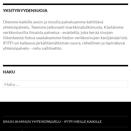
YKSITYISYYDENSUOJA
Olemme kaikille avoin ja innolla palveluamme kehittävä
yhteisöpalvelu. Teemme jatkuvasti markkinatutkimusta. Käytämme
verkkosivuilla ilmaista palvelua - evästettä, joka kerää sivujen
liikenteestä tietoa saadaksemme tiedon verkkosivujen kävijämääristä.
IFITFI on kaikessa järkähtämättömän suora, rehellinen ja läpinäkyvä
yhteisöpalvelu - reilu vaihtoehto.
HAKU
Haku:
SINUN JA MINUN YHTEISÖPALVELU – IFITFI MEILLE KAIKILLE