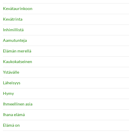
Kevätaurinkoon
Kevätrinta
Inhimillistä
Aamutunteja
Elämän merellä
Kaukokatseinen
Ystävälle
Läheisyys
Hymy
Ihmeellinen asia
Ihana elämä
Elämä on