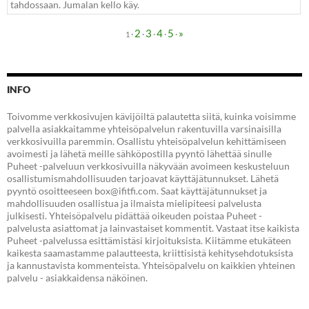
tahdossaan. Jumalan kello käy.
2
3
4
5
»
·
·
·
·
·
1
INFO
Toivomme verkkosivujen kävijöiltä palautetta siitä, kuinka voisimme
palvella asiakkaitamme yhteisöpalvelun rakentuvilla varsinaisilla
verkkosivuilla paremmin. Osallistu yhteisöpalvelun kehittämiseen
avoimesti ja lähetä meille sähköpostilla pyyntö lähettää sinulle
Puheet -palveluun verkkosivuilla näkyvään avoimeen keskusteluun
osallistumismahdollisuuden tarjoavat käyttäjätunnukset. Lähetä
pyyntö osoitteeseen box@ifitfi.com. Saat käyttäjätunnukset ja
mahdollisuuden osallistua ja ilmaista mielipiteesi palvelusta
julkisesti. Yhteisöpalvelu pidättää oikeuden poistaa Puheet -
palvelusta asiattomat ja lainvastaiset kommentit. Vastaat itse kaikista
Puheet -palvelussa esittämistäsi kirjoituksista. Kiitämme etukäteen
kaikesta saamastamme palautteesta, kriittisistä kehitysehdotuksista
ja kannustavista kommenteista. Yhteisöpalvelu on kaikkien yhteinen
palvelu - asiakkaidensa näköinen.