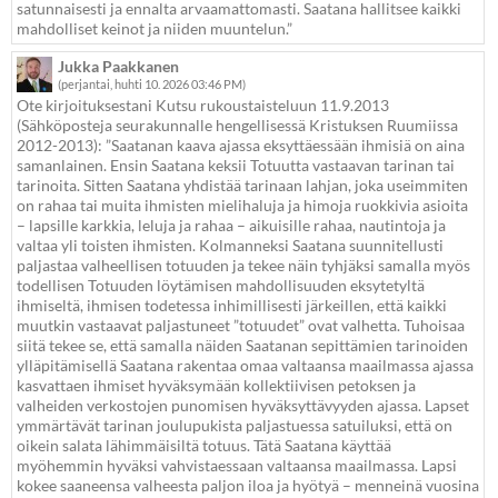
satunnaisesti ja ennalta arvaamattomasti. Saatana hallitsee kaikki
mahdolliset keinot ja niiden muuntelun.”
Jukka Paakkanen
(perjantai, huhti 10. 2026 03:46 PM)
Ote kirjoituksestani Kutsu rukoustaisteluun 11.9.2013
(Sähköposteja seurakunnalle hengellisessä Kristuksen Ruumiissa
2012-2013): ”Saatanan kaava ajassa eksyttäessään ihmisiä on aina
samanlainen. Ensin Saatana keksii Totuutta vastaavan tarinan tai
tarinoita. Sitten Saatana yhdistää tarinaan lahjan, joka useimmiten
on rahaa tai muita ihmisten mielihaluja ja himoja ruokkivia asioita
– lapsille karkkia, leluja ja rahaa – aikuisille rahaa, nautintoja ja
valtaa yli toisten ihmisten. Kolmanneksi Saatana suunnitellusti
paljastaa valheellisen totuuden ja tekee näin tyhjäksi samalla myös
todellisen Totuuden löytämisen mahdollisuuden eksytetyltä
ihmiseltä, ihmisen todetessa inhimillisesti järkeillen, että kaikki
muutkin vastaavat paljastuneet ”totuudet” ovat valhetta. Tuhoisaa
siitä tekee se, että samalla näiden Saatanan sepittämien tarinoiden
ylläpitämisellä Saatana rakentaa omaa valtaansa maailmassa ajassa
kasvattaen ihmiset hyväksymään kollektiivisen petoksen ja
valheiden verkostojen punomisen hyväksyttävyyden ajassa. Lapset
ymmärtävät tarinan joulupukista paljastuessa satuiluksi, että on
oikein salata lähimmäisiltä totuus. Tätä Saatana käyttää
myöhemmin hyväksi vahvistaessaan valtaansa maailmassa. Lapsi
kokee saaneensa valheesta paljon iloa ja hyötyä – menneinä vuosina