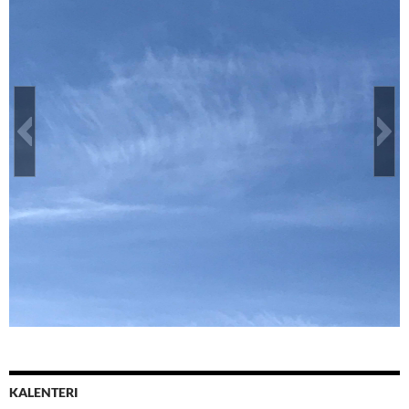
Taivaan Isän Silmäripset
KALENTERI