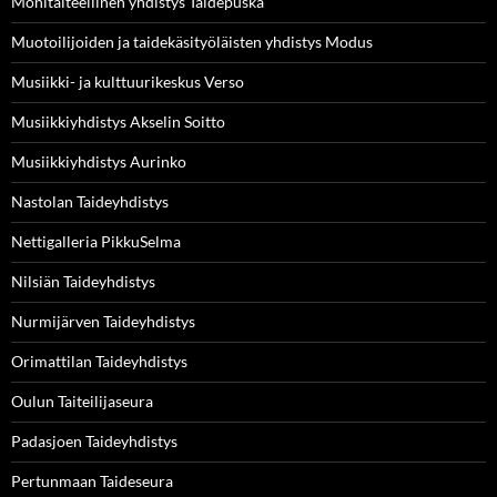
Monitaiteellinen yhdistys Taidepuska
Muotoilijoiden ja taidekäsityöläisten yhdistys Modus
Musiikki- ja kulttuurikeskus Verso
Musiikkiyhdistys Akselin Soitto
Musiikkiyhdistys Aurinko
Nastolan Taideyhdistys
Nettigalleria PikkuSelma
Nilsiän Taideyhdistys
Nurmijärven Taideyhdistys
Orimattilan Taideyhdistys
Oulun Taiteilijaseura
Padasjoen Taideyhdistys
Pertunmaan Taideseura