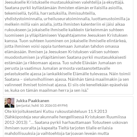
Jeesukselle Kristukselle mustasukkainen valehtelija ja eksyttäjä.
Saatana pyrkii kyllästämään ihmisten elämän erilaisilla asioilla,
tekemisellä, työllä, harrastuksilla, ihmissuhteilla,
yhdistystoiminnalla, urheiluseuratoiminnalla, luottamustoimilla ja
melkein millä vain asialla, jotta ihmisten kalenteriin ei jäisi aikaa
rukoukseen ja jokaiselle ihmiselle kaikkein tärkeimmän suhteen
luomiseen ja ylläpitämiseen Vapahtajamme Jeesuksen Kristuksen
kanssa. Tuon suhteen luominen on jokaiselle ihmiselle elintärkeä,
jotta ihminen voisi oppia tuntemaan Jumalan tahdon omassa
elämässään. Ihmisen ja Jeesuksen Kristuksen välisen suhteen
muodostumisen ja ylläpitämisen Saatana pyrkii mustasukkaisesti
estämään ja rikkomaan ajassa. Tuo suhde Elävään Jumalaan on
perusta ja vaatimus Jumalan armosta vastaanotettavalle
pelastukselle ajassa ja iankaikkiselle Elämälle tulevassa. Näin toimii
Saatana – sielunvihollinen ajassa. Näinhän tämä maailmakin ja sen
valinneet ihmiset toimivat ajassa. Ei siis ole kenellekään epäselvää
se, kuka on tämän maailman herra ja sen isä.”
Jukka Paakkanen
(perjantai, huhti 10. 2026 03:49 PM)
Ote kirjoituksestani Kutsu rukoustaisteluun 11.9.2013
(Sähköposteja seurakunnalle hengellisessä Kristuksen Ruumiissa
2012-2013): ”… Saatana pyrkii harhauttamaan Totuuteen uskovan
ihmisen suoralta ja kapealta Tieltä tarjoten tilalle erilaisia
mahdollisuuksia ja vaihtoehtoja tarjoavan leveän mutta