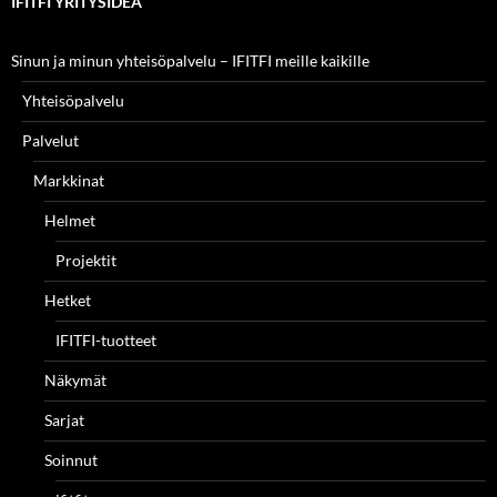
IFITFI YRITYSIDEA
Sinun ja minun yhteisöpalvelu – IFITFI meille kaikille
Yhteisöpalvelu
Palvelut
Markkinat
Helmet
Projektit
Hetket
IFITFI-tuotteet
Näkymät
Sarjat
Soinnut