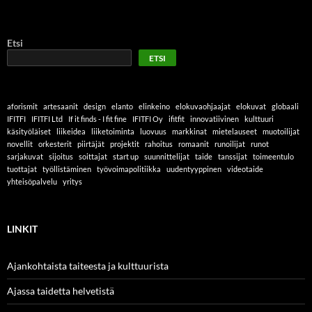
Etsi
ETSI
aforismit
artesaanit
design
elanto
elinkeino
elokuvaohjaajat
elokuvat
globaali
IFITFI
IFITFI Ltd
If it finds - I fit fine
IFITFI Oy
ifitfit
innovatiivinen
kulttuuri
käsityöläiset
liikeidea
liiketoiminta
luovuus
markkinat
mietelauseet
muotoilijat
novellit
orkesterit
piirtäjät
projektit
rahoitus
romaanit
runoilijat
runot
sarjakuvat
sijoitus
soittajat
start up
suunnittelijat
taide
tanssijat
toimeentulo
tuottajat
työllistäminen
työvoimapolitiikka
uudentyyppinen
videotaide
yhteisöpalvelu
yritys
LINKIT
Ajankohtaista taiteesta ja kulttuurista
Ajassa taidetta helvetistä