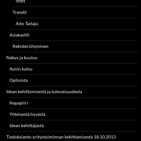
ifitfit
Trendit
Aito Taitaja
Asiakastili
Rekisteröityminen
Näkyy ja kuuluu
Avoin kutsu
Optioista
Idean kehittymisestä ja tulevaisuudesta
Napapiiri
Yhteisestä hyvästä
Idean kehittäjästä
Tiedoksianto yritystoiminnan kehittämisestä 18.10.2013