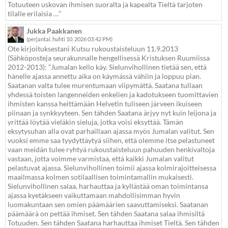
Totuuteen uskovan ihmisen suoralta ja kapealta Tieltä tarjoten
tilalle erilaisia …”
Jukka Paakkanen
(perjantai, huhti 10. 2026 03:42 PM)
Ote kirjoituksestani Kutsu rukoustaisteluun 11.9.2013
(Sähköposteja seurakunnalle hengellisessä Kristuksen Ruumiissa
2012-2013): ”Jumalan kello käy. Sielunvihollinen tietää sen, että
hänelle ajassa annettu aika on käymässä vähiin ja loppuu pian.
Saatanan valta tulee murentumaan viipymättä. Saatana tullaan
yhdessä toisten langenneiden enkelien ja kadotukseen tuomittavien
ihmisten kanssa heittämään Helvetin tuliseen järveen ikuiseen
piinaan ja synkkyyteen. Sen tähden Saatana ärjyy nyt kuin leijona ja
yrittää löytää vieläkin sieluja, jotka voisi eksyttää. Tämän
eksytysuhan alla ovat parhaillaan ajassa myös Jumalan valitut. Sen
vuoksi emme saa tyydyttäytyä siihen, että olemme itse pelastuneet
vaan meidän tulee ryhtyä rukoustaisteluun pahuuden henkivaltoja
vastaan, jotta voimme varmistaa, että kaikki Jumalan valitut
pelastuvat ajassa. Sielunvihollinen toimii ajassa kolmirajoitteisessa
maailmassa kolmen sotilaallisen toimintamallin mukaisesti.
Sielunvihollinen salaa, harhauttaa ja kyllästää oman toimintansa
ajassa kyetäkseen vaikuttamaan mahdollisimman hyvin
luomakuntaan sen omien päämäärien saavuttamiseksi. Saatanan
päämäärä on pettää ihmiset. Sen tähden Saatana salaa ihmisiltä
Totuuden. Sen tähden Saatana harhauttaa ihmiset Tieltä. Sen tähden