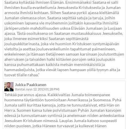
Saatana kyllästää ihmisen Elämän. Ensimmäiseksi Saatana ei salli
ihmisten kuulla evankeliumia Jeesuksesta Kristuksesta ja Jumalan
armosta ihmistä kohtaan. Siihen Saatana pyrkii ajassa kieltämällä
Jumalan olemassa olon. Saatana sepittää satuja ja taruja, joihin
uskominen lapsena vie myöhemmin joiltakin kasvavilta ihmisiltä
järkiperustein mahdollisuuden uskoa Elävään Jumalaan ja Luojaan
ajassa. Tästä osoituksena on Saatanan mustasukkaisuus Jeesukselle,
joka ilmenee esimerkiksi Saatanan sepittämästä
joulupukkitarinasta, joka vie huomion Kristuksen syntymäpäivän
vietolta ja asettaa jouluevankeliumin tapahtumat paimenineen,
enkeleineen ja itämaan tietäjineen samaan karsinaan joulutonttujen
aherruksen ja taivaiden halki kiitävien porojen sekä joulupukin
kanssa puhumattakaan kaikista metsän menninkäisistä ja
hammaskeijuista, jotka vievät lapsen hampaan yöllä tyynyn alta ja
tuovat tilalle rahaa.”
Jukka Paakkanen
(torstai, syys 12. 2013 01:28 PM)
Tehkää parannus ajassa. Kaikkivaltias Jumala toimeenpanee
huomenna täytäntöön tuomioitaan Amerikassa ja Suomessa. Pyhä
Jumala sallii kurittaa kansoja, jotta ne tunnustaisivat, että Hän on
Herra. Suomen kansa tulee polvistumaan Pyhän Jumalan kasvojen
edessä ja tunnustamaan syntinsä ja anelemaan niiden anteeksiantoa
Jeesuksen Kristuksen nimessä. Laupias Jumala katsoo suopeasti
niiden puoleen, jotka Häneen turvaavat ja kulkevat Hänen