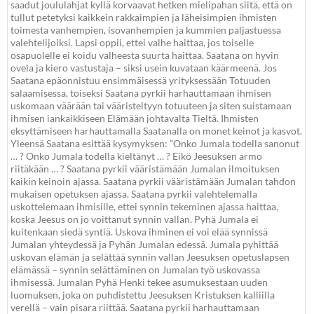
saadut joululahjat kyllä korvaavat hetken mielipahan siitä, että on
tullut petetyksi kaikkein rakkaimpien ja läheisimpien ihmisten
toimesta vanhempien, isovanhempien ja kummien paljastuessa
valehtelijoiksi. Lapsi oppii, ettei valhe haittaa, jos toiselle
osapuolelle ei koidu valheesta suurta haittaa. Saatana on hyvin
ovela ja kiero vastustaja – siksi usein kuvataan käärmeenä. Jos
Saatana epäonnistuu ensimmäisessä yrityksessään Totuuden
salaamisessa, toiseksi Saatana pyrkii harhauttamaan ihmisen
uskomaan väärään tai vääristeltyyn totuuteen ja siten suistamaan
ihmisen iankaikkiseen Elämään johtavalta Tieltä. Ihmisten
eksyttämiseen harhauttamalla Saatanalla on monet keinot ja kasvot.
Yleensä Saatana esittää kysymyksen: ”Onko Jumala todella sanonut
… ? Onko Jumala todella kieltänyt … ? Eikö Jeesuksen armo
riitäkään … ? Saatana pyrkii vääristämään Jumalan ilmoituksen
kaikin keinoin ajassa. Saatana pyrkii vääristämään Jumalan tahdon
mukaisen opetuksen ajassa. Saatana pyrkii valehtelemalla
uskottelemaan ihmisille, ettei synnin tekeminen ajassa haittaa,
koska Jeesus on jo voittanut synnin vallan. Pyhä Jumala ei
kuitenkaan siedä syntiä. Uskova ihminen ei voi elää synnissä
Jumalan yhteydessä ja Pyhän Jumalan edessä. Jumala pyhittää
uskovan elämän ja selättää synnin vallan Jeesuksen opetuslapsen
elämässä – synnin selättäminen on Jumalan työ uskovassa
ihmisessä. Jumalan Pyhä Henki tekee asumuksestaan uuden
luomuksen, joka on puhdistettu Jeesuksen Kristuksen kalliilla
verellä – vain pisara riittää. Saatana pyrkii harhauttamaan