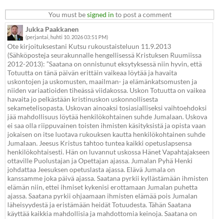
You must be
signed in
to post a comment
Jukka Paakkanen
(perjantai, huhti 10. 2026 03:51 PM)
Ote kirjoituksestani Kutsu rukoustaisteluun 11.9.2013
(Sähköposteja seurakunnalle hengellisessä Kristuksen Ruumiissa
2012-2013): ”Saatana on onnistunut eksytyksessä niin hyvin, että
Totuutta on tänä päivän erittäin vaikeaa löytää ja havaita
uskontojen ja uskomusten, maailman- ja elämänkatsomusten ja
niiden variaatioiden tiheässä viidakossa. Uskon Totuutta on vaikea
havaita jo pelkästään kristinuskon uskonnollisesta
sekametelisopasta. Uskovan ainoaksi tosiasialliseksi vaihtoehdoksi
jää mahdollisuus löytää henkilökohtainen suhde Jumalaan. Uskova
ei saa olla riippuvainen toisten ihmisten käsityksistä ja opista vaan
jokaisen on itse luotava rukouksen kautta henkilökohtainen suhde
Jumalaan. Jeesus Kristus tahtoo tuntea kaikki opetuslapsensa
henkilökohtaisesti. Hän on luvannut uskossa Hänet Vapahtajakseen
ottaville Puolustajan ja Opettajan ajassa. Jumalan Pyhä Henki
johdattaa Jeesuksen opetuslasta ajassa. Elävä Jumala on
kanssamme joka päivä ajassa. Saatana pyrkii kyllästämään ihmisten
elämän niin, ettei ihmiset kykenisi erottamaan Jumalan puhetta
ajassa. Saatana pyrkii ohjaamaan ihmisten elämää pois Jumalan
läheisyydestä ja eristämään heidät Totuudesta. Tähän Saatana
käyttää kaikkia mahdollisia ja mahdottomia keinoja. Saatana on