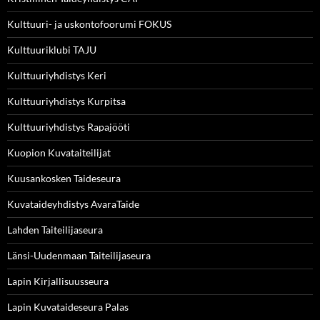
Kulttuuri- ja uskontofoorumi FOKUS
Kulttuuriklubi TAJU
Kulttuuriyhdistys Keri
Kulttuuriyhdistys Kurpitsa
Kulttuuriyhdistys Rapajööti
Kuopion Kuvataiteilijat
Kuusankosken Taideseura
Kuvataideyhdistys AvaraTaide
Lahden Taiteilijaseura
Länsi-Uudenmaan Taiteilijaseura
Lapin Kirjallisuusseura
Lapin Kuvataideseura Palas