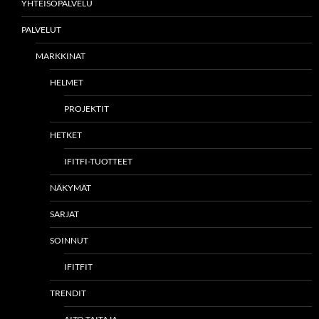
YHTEISÖPALVELU
PALVELUT
MARKKINAT
HELMET
PROJEKTIT
HETKET
IFITFI-TUOTTEET
NÄKYMÄT
SARJAT
SOINNUT
IFITFIT
TRENDIT