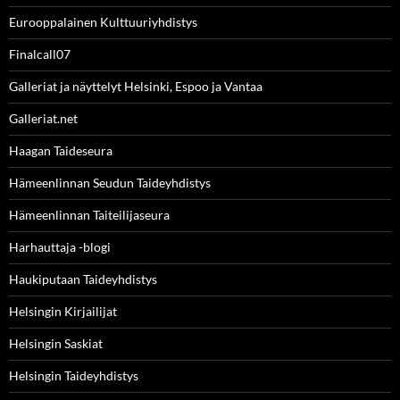
Eurooppalainen Kulttuuriyhdistys
Finalcall07
Galleriat ja näyttelyt Helsinki, Espoo ja Vantaa
Galleriat.net
Haagan Taideseura
Hämeenlinnan Seudun Taideyhdistys
Hämeenlinnan Taiteilijaseura
Harhauttaja -blogi
Haukiputaan Taideyhdistys
Helsingin Kirjailijat
Helsingin Saskiat
Helsingin Taideyhdistys