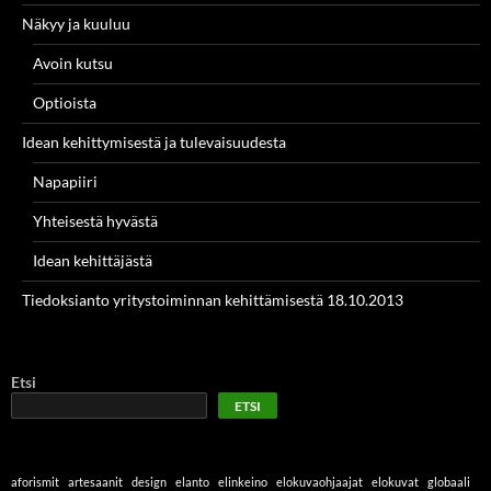
Näkyy ja kuuluu
Avoin kutsu
Optioista
Idean kehittymisestä ja tulevaisuudesta
Napapiiri
Yhteisestä hyvästä
Idean kehittäjästä
Tiedoksianto yritystoiminnan kehittämisestä 18.10.2013
Etsi
ETSI
aforismit
artesaanit
design
elanto
elinkeino
elokuvaohjaajat
elokuvat
globaali