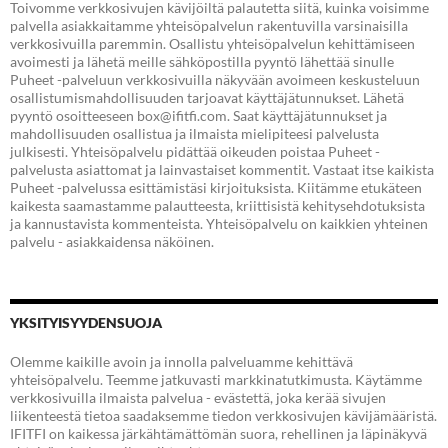
Toivomme verkkosivujen kävijöiltä palautetta siitä, kuinka voisimme
palvella asiakkaitamme yhteisöpalvelun rakentuvilla varsinaisilla
verkkosivuilla paremmin. Osallistu yhteisöpalvelun kehittämiseen
avoimesti ja lähetä meille sähköpostilla pyyntö lähettää sinulle
Puheet -palveluun verkkosivuilla näkyvään avoimeen keskusteluun
osallistumismahdollisuuden tarjoavat käyttäjätunnukset. Lähetä
pyyntö osoitteeseen box@ifitfi.com. Saat käyttäjätunnukset ja
mahdollisuuden osallistua ja ilmaista mielipiteesi palvelusta
julkisesti. Yhteisöpalvelu pidättää oikeuden poistaa Puheet -
palvelusta asiattomat ja lainvastaiset kommentit. Vastaat itse kaikista
Puheet -palvelussa esittämistäsi kirjoituksista. Kiitämme etukäteen
kaikesta saamastamme palautteesta, kriittisistä kehitysehdotuksista
ja kannustavista kommenteista. Yhteisöpalvelu on kaikkien yhteinen
palvelu - asiakkaidensa näköinen.
YKSITYISYYDENSUOJA
Olemme kaikille avoin ja innolla palveluamme kehittävä
yhteisöpalvelu. Teemme jatkuvasti markkinatutkimusta. Käytämme
verkkosivuilla ilmaista palvelua - evästettä, joka kerää sivujen
liikenteestä tietoa saadaksemme tiedon verkkosivujen kävijämääristä.
IFITFI on kaikessa järkähtämättömän suora, rehellinen ja läpinäkyvä