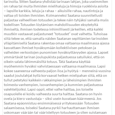
tarinoita. Sitten Saatana yhdistää tarinaan lahjan, joka useimmiten
on rahaa tai muita ihmisten mielihaluja ja himoja ruokkivia asioita
– lapsille karkkia, leluja ja rahaa – aikuisille rahaa, nautintoja ja
valtaa yli toisten ihmisten. Kolmanneksi Saatana suunnitellusti
paljastaa valheellisen totuuden ja tekee näin tyhjäksi samalla myös
todellisen Totuuden löytämisen mahdollisuuden eksytetyltä
ihmiseltä, ihmisen todetessa inhimillisesti järkeillen, että kaikki
muutkin vastaavat paljastuneet ”totuudet” ovat valhetta. Tuhoisaa
siitä tekee se, että samalla näiden Saatanan sepittämien tarinoiden
ylläpitämisellä Saatana rakentaa omaa valtaansa maailmassa ajassa
kasvattaen ihmiset hyväksymään kollektiivisen petoksen ja
valheiden verkostojen punomisen hyväksyttävyyden ajassa. Lapset
ymmärtävät tarinan joulupukista paljastuessa satuiluksi, että on
oikein salata lähimmäisiltä totuus. Tätä Saatana käyttää
myöhemmin hyväksi vahvistaessaan valtaansa maailmassa. Lapsi
kokee saaneensa valheesta paljon iloa ja hyötyä – menneinä vuosina
saadut joululahjat kyllä korvaavat hetken mielipahan siitä, että on
tullut petetyksi kaikkein rakkaimpien ja läheisimpien ihmisten
toimesta vanhempien, isovanhempien ja kummien paljastuessa
valehtelijoiksi. Lapsi oppii, ettei valhe haittaa, jos toiselle
osapuolelle ei koidu valheesta suurta haittaa. Saatana on hyvin
ovela ja kiero vastustaja – siksi usein kuvataan käärmeenä. Jos
Saatana epäonnistuu ensimmäisessä yrityksessään Totuuden
salaamisessa, toiseksi Saatana pyrkii harhauttamaan ihmisen
uskomaan väärään tai vääristeltyyn totuuteen ja siten suistamaan