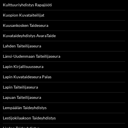
Kulttuuriyhdistys Rapajööti
Kuopion Kuvataiteilijat
Kuusankosken Taideseura
Kuvataideyhdistys AvaraTaide
Lahden Taiteilijaseura
Länsi-Uudenmaan Taiteilijaseura
Lapin Kirjallisuusseura
Lapin Kuvataideseura Palas
Lapin Taiteilijaseura
Lapuan Taiteilijaseura
Lempäälän Taideyhdistys
Lestijokilaakson Taideyhdistys