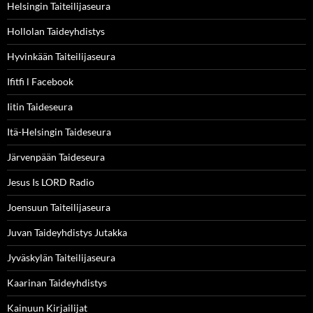
Helsingin Taiteilijaseura
Hollolan Taideyhdistys
Hyvinkään Taiteilijaseura
Ifitfi l Facebook
Iitin Taideseura
Itä-Helsingin Taideseura
Järvenpään Taideseura
Jesus Is LORD Radio
Joensuun Taiteilijaseura
Juvan Taideyhdistys Jutakka
Jyväskylän Taiteilijaseura
Kaarinan Taideyhdistys
Kainuun Kirjailijat