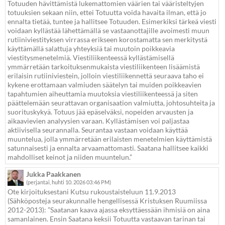
Totuuden hävittämistä lukemattomien väärien tai vääristeltyjen
totuuksien sekaan niin, ettei Totuutta voida havaita ilman, että jo
ennalta tietää, tuntee ja hallitsee Totuuden. Esimerkiksi tärkeä viesti
voidaan kyllästää lähettämällä se vastaanottajille avoimesti muun
rutiiniviestityksen virrassa erikseen korostamatta sen merkitystä
käyttämällä salattuja yhteyksiä tai muutoin poikkeavia
viestitysmenetelmiä. Viestiliikenteessä kyllästämisellä
ymmärretään tarkoituksenmukaista viestiliikenteen lisäämistä
erilaisin rutiiniviestein, jolloin viestiliikennettä seuraava taho ei
kykene erottamaan valmiuden säätelyn tai muiden poikkeavien
tapahtumien aiheuttamia muutoksia viestiliikenteessä ja siten
päättelemään seurattavan organisaation valmiutta, johtosuhteita ja
suorituskykyä. Totuus jää epäselväksi, nopeiden arvausten ja
aikaavievien analyysien varaan. Kyllästämisen voi paljastaa
aktiivisella seurannalla. Seurantaa vastaan voidaan käyttää
muuntelua, jolla ymmärretään erilaisten menetelmien käyttämistä
satunnaisesti ja ennalta arvaamattomasti. Saatana hallitsee kaikki
mahdolliset keinot ja niiden muuntelun.”
Jukka Paakkanen
(perjantai, huhti 10. 2026 03:46 PM)
Ote kirjoituksestani Kutsu rukoustaisteluun 11.9.2013
(Sähköposteja seurakunnalle hengellisessä Kristuksen Ruumiissa
2012-2013): ”Saatanan kaava ajassa eksyttäessään ihmisiä on aina
samanlainen. Ensin Saatana keksii Totuutta vastaavan tarinan tai