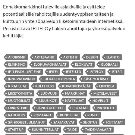
Ennakkomarkkinoi tuleville asiakkaille ja esittelee
potentiaalisille rahoittajille uudentyyppisen taiteen ja
kulttuurin yhteisöpalvelun liiketoimintaidean internetissä.
Perustettava IFITFI Oy hakee rahoittajia ja yhteisöpalvelun
kehittäjiä.
AFORISMIT
ARTESAANIT
ARTISTIT
DESIGN
ELANTO
ELINKEINO
ELOKUVAOHJAAJAT
ELOKUVAT
GLOBAALI
IF IT FINDS - I FIT FINE
IFITFI
IFITFI LTD
IFITFI OY
IFITFIT
INNOVATIIVINEN
JULKAISUTOIMINTA
KÄSITYÖLÄISET
KIRJAILIJAT
KULTTUURI
KUVANVEISTÄJÄT
LIIKEIDEA
LIIKETOIMINTA
LUOVUUS
MARKKINAT
MIETELAUSEET
MUOTOILIJAT
MUUSIKOT
NÄYTELIJÄT
NOVELLIT
ORKESTERIT
PAINOTUOTTEET
PIIRTÄJÄT
PROJEKTIT
RAHOITUS
ROMAANIT
RUNOILIJAT
RUNOT
SÄHKÖISET JULKAISUT
SARJAKUVAT
SIJOITUS
SOITTAJAT
START UP
SUUNNITTELIJAT
TAIDE
TAIDEMAALARIT