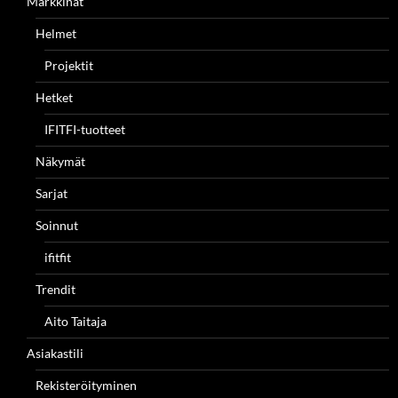
Markkinat
Helmet
Projektit
Hetket
IFITFI-tuotteet
Näkymät
Sarjat
Soinnut
ifitfit
Trendit
Aito Taitaja
Asiakastili
Rekisteröityminen