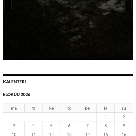
Kuu värjäytyy vereen
KALENTERI
ELOKUU 2026
ma
ti
ke
to
pe
la
su
1
2
3
4
5
6
7
8
9
10
11
12
13
14
15
16