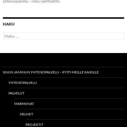
yhteisöpalvelu - reilu vaihtoehto.
HAKU
Haku:
SINUN JA MINUN YHTEISÖPALVELU – IFITFI MEILLE KAIKILLE
YHTEISÖPALVELU
PALVELUT
MARKKINAT
HELMET
PROJEKTIT