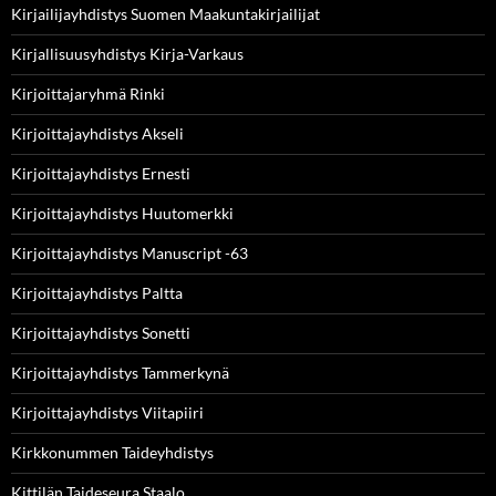
Kirjailijayhdistys Suomen Maakuntakirjailijat
Kirjallisuusyhdistys Kirja-Varkaus
Kirjoittajaryhmä Rinki
Kirjoittajayhdistys Akseli
Kirjoittajayhdistys Ernesti
Kirjoittajayhdistys Huutomerkki
Kirjoittajayhdistys Manuscript -63
Kirjoittajayhdistys Paltta
Kirjoittajayhdistys Sonetti
Kirjoittajayhdistys Tammerkynä
Kirjoittajayhdistys Viitapiiri
Kirkkonummen Taideyhdistys
Kittilän Taideseura Staalo