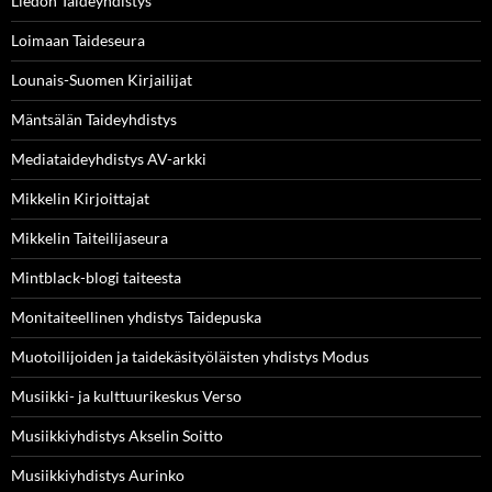
Liedon Taideyhdistys
Loimaan Taideseura
Lounais-Suomen Kirjailijat
Mäntsälän Taideyhdistys
Mediataideyhdistys AV-arkki
Mikkelin Kirjoittajat
Mikkelin Taiteilijaseura
Mintblack-blogi taiteesta
Monitaiteellinen yhdistys Taidepuska
Muotoilijoiden ja taidekäsityöläisten yhdistys Modus
Musiikki- ja kulttuurikeskus Verso
Musiikkiyhdistys Akselin Soitto
Musiikkiyhdistys Aurinko