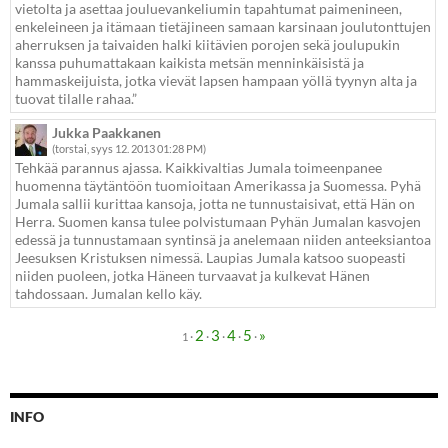
vietolta ja asettaa jouluevankeliumin tapahtumat paimenineen,
enkeleineen ja itämaan tietäjineen samaan karsinaan joulutonttujen
aherruksen ja taivaiden halki kiitävien porojen sekä joulupukin
kanssa puhumattakaan kaikista metsän menninkäisistä ja
hammaskeijuista, jotka vievät lapsen hampaan yöllä tyynyn alta ja
tuovat tilalle rahaa.”
Jukka Paakkanen
(torstai, syys 12. 2013 01:28 PM)
Tehkää parannus ajassa. Kaikkivaltias Jumala toimeenpanee
huomenna täytäntöön tuomioitaan Amerikassa ja Suomessa. Pyhä
Jumala sallii kurittaa kansoja, jotta ne tunnustaisivat, että Hän on
Herra. Suomen kansa tulee polvistumaan Pyhän Jumalan kasvojen
edessä ja tunnustamaan syntinsä ja anelemaan niiden anteeksiantoa
Jeesuksen Kristuksen nimessä. Laupias Jumala katsoo suopeasti
niiden puoleen, jotka Häneen turvaavat ja kulkevat Hänen
tahdossaan. Jumalan kello käy.
2
3
4
5
»
·
·
·
·
·
1
INFO