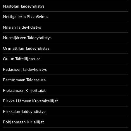
Nastolan Taideyhdistys
Nettigalleria PikkuSelma
Nilsiän Taideyhdistys
Nurmijärven Taideyhdistys
Orimattilan Taideyhdistys
Oulun Taiteilijaseura
Padasjoen Taideyhdistys
Pertunmaan Taideseura
Pieksämäen Kirjoittajat
Pirkka-Hämeen Kuvataiteilijat
Pirkkalan Taideyhdistys
Pohjanmaan Kirjailijat