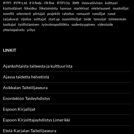
IFITFI
IFITFI Ltd
If it finds - I fit fine
IFITFI Oy
ifitfit
innovatiivinen
kulttuuri
käsityöläiset
liikeidea
liiketoiminta
luovuus
markkinat
mietelauseet
muotoilijat
novellit
orkesterit
piirtäjät
projektit
rahoitus
romaanit
runoilijat
runot
sarjakuvat
sijoitus
soittajat
start up
suunnittelijat
taide
tanssijat
toimeentulo
tuottajat
työllistäminen
työvoimapolitiikka
uudentyyppinen
videotaide
yhteisöpalvelu
yritys
LINKIT
Ajankohtaista taiteesta ja kulttuurista
Ajassa taidetta helvetistä
Asikkalan Taiteilijaseura
Enontekiön Taideyhdistys
Espoon Kirjailijat
Espoon Kirjoittajayhdistys Limerikki
Etelä-Karjalan Taiteilijaseura