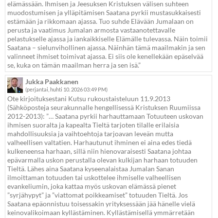
elämässään. Ihmisen ja Jeesuksen Kristuksen välisen suhteen
muodostumisen ja ylläpitämisen Saatana pyrkii mustasukkaisesti
estämään ja rikkomaan ajassa. Tuo suhde Elävään Jumalaan on
perusta ja vaatimus Jumalan armosta vastaanotettavalle
pelastukselle ajassa ja iankaikkiselle Elämälle tulevassa. Näin toimii
Saatana – sielunvihollinen ajassa. Näinhän tämä maailmakin ja sen
valinneet ihmiset toimivat ajassa. Ei siis ole kenellekään epäselvää
se, kuka on tämän maailman herra ja sen isä.”
Jukka Paakkanen
(perjantai, huhti 10. 2026 03:49 PM)
Ote kirjoituksestani Kutsu rukoustaisteluun 11.9.2013
(Sähköposteja seurakunnalle hengellisessä Kristuksen Ruumiissa
2012-2013): ”… Saatana pyrkii harhauttamaan Totuuteen uskovan
ihmisen suoralta ja kapealta Tieltä tarjoten tilalle erilaisia
mahdollisuuksia ja vaihtoehtoja tarjoavan leveän mutta
valheellisen valtatien. Harhautunut ihminen ei aina edes tiedä
kulkeneensa harhaan, sillä niin hienovaraisesti Saatana johtaa
epävarmalla uskon perustalla olevan kulkijan harhaan totuuden
Tieltä. Lähes aina Saatana kyseenalaistaa Jumalan Sanan
ilmoittaman totuuden tai uskottelee ihmiselle valheellisen
evankeliumin, joka kattaa myös uskovan elämässä pienet
”syrjähypyt” ja ”viattomat poikkeamiset” totuuden Tieltä. Jos
Saatana epäonnistuu toisessakin yrityksessään jää hänelle vielä
keinovalikoimaan kyllästäminen. Kyllästämisellä ymmärretään