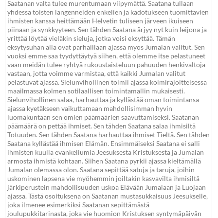
Saatanan valta tulee murentumaan viipymättä. Saatana tullaan
yhdessä toisten langenneiden enkelien ja kadotukseen tuomittavien
ihmisten kanssa heittämään Helvetin tuliseen järveen ikuiseen
piinaan ja synkkyyteen. Sen tähden Saatana ärjyy nyt kuin leijona ja
yrittää löytää vieläkin sieluja, jotka voisi eksyttää. Tämän
eksytysuhan alla ovat parhaillaan ajassa myös Jumalan valitut. Sen
vuoksi emme saa tyydyttäytyä siihen, että olemme itse pelastuneet
vaan meidän tulee ryhtyä rukoustaisteluun pahuuden henkivaltoja
vastaan, jotta voimme varmistaa, että kaikki Jumalan valitut
pelastuvat ajassa. Sielunvihollinen toimii ajassa kolmirajoitteisessa
maailmassa kolmen sotilaallisen toimintamallin mukaisesti.
Sielunvihollinen salaa, harhauttaa ja kyllästää oman toimintansa
ajassa kyetäkseen vaikuttamaan mahdollisimman hyvin
luomakuntaan sen omien päämäärien saavuttamiseksi. Saatanan
päämäärä on pettää ihmiset. Sen tähden Saatana salaa ihmisiltä
Totuuden. Sen tähden Saatana harhauttaa ihmiset Tieltä. Sen tähden
Saatana kyllästää ihmisen Elämän. Ensimmäiseksi Saatana ei salli
ihmisten kuulla evankeliumia Jeesuksesta Kristuksesta ja Jumalan
armosta ihmistä kohtaan. Siihen Saatana pyrkii ajassa kieltämällä
Jumalan olemassa olon. Saatana sepittää satuja ja taruja, joihin
uskominen lapsena vie myöhemmin joiltakin kasvavilta ihmisiltä
järkiperustein mahdollisuuden uskoa Elävään Jumalaan ja Luojaan
ajassa. Tästä osoituksena on Saatanan mustasukkaisuus Jeesukselle,
joka ilmenee esimerkiksi Saatanan sepittämästä
joulupukkitarinasta, joka vie huomion Kristuksen syntymäpäivän