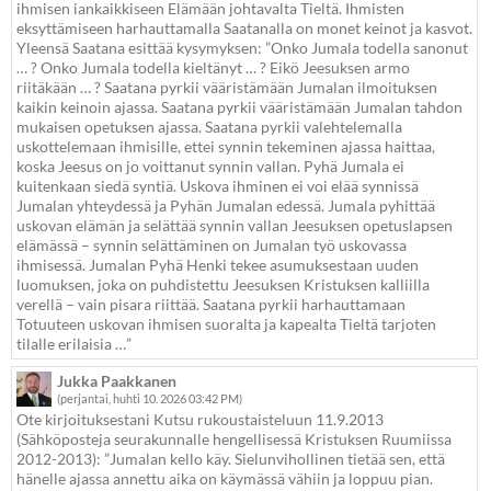
ihmisen iankaikkiseen Elämään johtavalta Tieltä. Ihmisten
eksyttämiseen harhauttamalla Saatanalla on monet keinot ja kasvot.
Yleensä Saatana esittää kysymyksen: ”Onko Jumala todella sanonut
… ? Onko Jumala todella kieltänyt … ? Eikö Jeesuksen armo
riitäkään … ? Saatana pyrkii vääristämään Jumalan ilmoituksen
kaikin keinoin ajassa. Saatana pyrkii vääristämään Jumalan tahdon
mukaisen opetuksen ajassa. Saatana pyrkii valehtelemalla
uskottelemaan ihmisille, ettei synnin tekeminen ajassa haittaa,
koska Jeesus on jo voittanut synnin vallan. Pyhä Jumala ei
kuitenkaan siedä syntiä. Uskova ihminen ei voi elää synnissä
Jumalan yhteydessä ja Pyhän Jumalan edessä. Jumala pyhittää
uskovan elämän ja selättää synnin vallan Jeesuksen opetuslapsen
elämässä – synnin selättäminen on Jumalan työ uskovassa
ihmisessä. Jumalan Pyhä Henki tekee asumuksestaan uuden
luomuksen, joka on puhdistettu Jeesuksen Kristuksen kalliilla
verellä – vain pisara riittää. Saatana pyrkii harhauttamaan
Totuuteen uskovan ihmisen suoralta ja kapealta Tieltä tarjoten
tilalle erilaisia …”
Jukka Paakkanen
(perjantai, huhti 10. 2026 03:42 PM)
Ote kirjoituksestani Kutsu rukoustaisteluun 11.9.2013
(Sähköposteja seurakunnalle hengellisessä Kristuksen Ruumiissa
2012-2013): ”Jumalan kello käy. Sielunvihollinen tietää sen, että
hänelle ajassa annettu aika on käymässä vähiin ja loppuu pian.