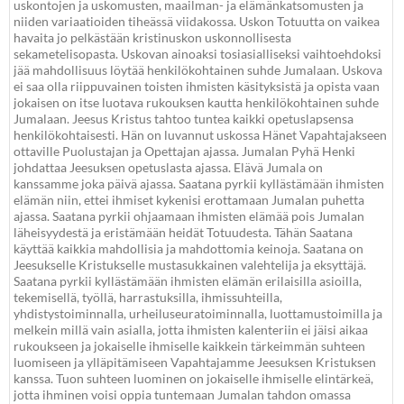
uskontojen ja uskomusten, maailman- ja elämänkatsomusten ja
niiden variaatioiden tiheässä viidakossa. Uskon Totuutta on vaikea
havaita jo pelkästään kristinuskon uskonnollisesta
sekametelisopasta. Uskovan ainoaksi tosiasialliseksi vaihtoehdoksi
jää mahdollisuus löytää henkilökohtainen suhde Jumalaan. Uskova
ei saa olla riippuvainen toisten ihmisten käsityksistä ja opista vaan
jokaisen on itse luotava rukouksen kautta henkilökohtainen suhde
Jumalaan. Jeesus Kristus tahtoo tuntea kaikki opetuslapsensa
henkilökohtaisesti. Hän on luvannut uskossa Hänet Vapahtajakseen
ottaville Puolustajan ja Opettajan ajassa. Jumalan Pyhä Henki
johdattaa Jeesuksen opetuslasta ajassa. Elävä Jumala on
kanssamme joka päivä ajassa. Saatana pyrkii kyllästämään ihmisten
elämän niin, ettei ihmiset kykenisi erottamaan Jumalan puhetta
ajassa. Saatana pyrkii ohjaamaan ihmisten elämää pois Jumalan
läheisyydestä ja eristämään heidät Totuudesta. Tähän Saatana
käyttää kaikkia mahdollisia ja mahdottomia keinoja. Saatana on
Jeesukselle Kristukselle mustasukkainen valehtelija ja eksyttäjä.
Saatana pyrkii kyllästämään ihmisten elämän erilaisilla asioilla,
tekemisellä, työllä, harrastuksilla, ihmissuhteilla,
yhdistystoiminnalla, urheiluseuratoiminnalla, luottamustoimilla ja
melkein millä vain asialla, jotta ihmisten kalenteriin ei jäisi aikaa
rukoukseen ja jokaiselle ihmiselle kaikkein tärkeimmän suhteen
luomiseen ja ylläpitämiseen Vapahtajamme Jeesuksen Kristuksen
kanssa. Tuon suhteen luominen on jokaiselle ihmiselle elintärkeä,
jotta ihminen voisi oppia tuntemaan Jumalan tahdon omassa