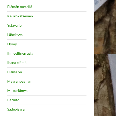
Elämän merellä
Kaukokatseinen
Ystävälle
Läheisyys
Hymy
Ihmeellinen asia
Ihana elämä
Elämä on
Määränpäähän
Makuelämys
Perintö
Sadepisara