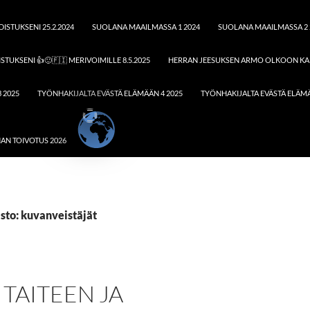
ISTUKSENI 25.2.2024
SUOLANA MAAILMASSA 1 2024
SUOLANA MAAILMASSA 2 
STUKSENI 👍🙂🇫🇮 MERIVOIMILLE 8.5.2025
HERRAN JEESUKSEN ARMO OLKOON KAI
 2025
TYÖNHAKIJALTA EVÄSTÄ ELÄMÄÄN 4 2025
TYÖNHAKIJALTA EVÄSTÄ ELÄMÄ
AN TOIVOTUS 2026
sto: kuvanveistäjät
– TAITEEN JA