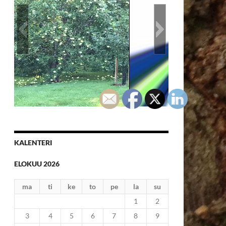
Hyvässä maassa kasvaa
KALENTERI
ELOKUU 2026
ma
ti
ke
to
pe
la
su
1
2
3
4
5
6
7
8
9