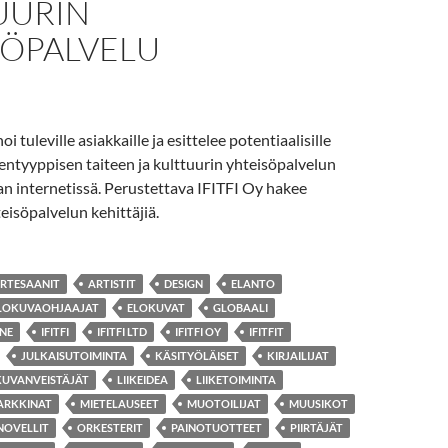
UURIN
SÖPALVELU
tuleville asiakkaille ja esittelee potentiaalisille
dentyyppisen taiteen ja kulttuurin yhteisöpalvelun
an internetissä. Perustettava IFITFI Oy hakee
teisöpalvelun kehittäjiä.
RTESAANIT
ARTISTIT
DESIGN
ELANTO
LOKUVAOHJAAJAT
ELOKUVAT
GLOBAALI
INE
IFITFI
IFITFI LTD
IFITFI OY
IFITFIT
JULKAISUTOIMINTA
KÄSITYÖLÄISET
KIRJAILIJAT
KUVANVEISTÄJÄT
LIIKEIDEA
LIIKETOIMINTA
ARKKINAT
MIETELAUSEET
MUOTOILIJAT
MUUSIKOT
NOVELLIT
ORKESTERIT
PAINOTUOTTEET
PIIRTÄJÄT