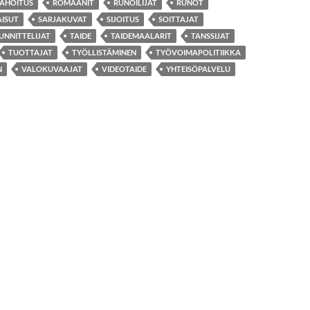
AHOITUS
ROMAANIT
RUNOILIJAT
RUNOT
AISUT
SARJAKUVAT
SIJOITUS
SOITTAJAT
UNNITTELIJAT
TAIDE
TAIDEMAALARIT
TANSSIJAT
TUOTTAJAT
TYÖLLISTÄMINEN
TYÖVOIMAPOLITIIKKA
N
VALOKUVAAJAT
VIDEOTAIDE
YHTEISÖPALVELU