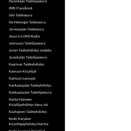
Hyvinkään Taiteilijaseura
Ifitfi l Facebook
Iitin Taideseura
Itä-Helsingin Taideseura
Järvenpään Taideseura
Jesus Is LORD Radio
Joensuun Taiteilijaseura
Juvan Taideyhdistys Jutakka
Jyväskylän Taiteilijaseura
Kaarinan Taideyhdistys
Kainuun Kirjailijat
Kainuun Lausujat
Kankaanpään Taideyhdistys
Kankaanpään Taiteilijaseura
Kanta-Hämeen
Kirjailijayhdistys Vana -66
Kauhajoen Taideyhdistys
Keski-Karjalan
Kirjoittajayhdistys Martva
Keski-Suomen Kirjailijat