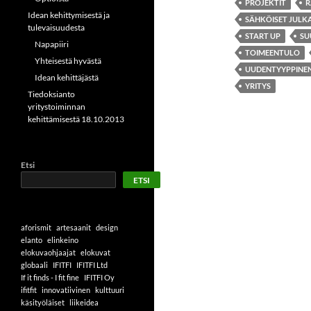
PROJEKTIT
R
Idean kehittymisestä ja
SÄHKÖISET JULK
tulevaisuudesta
START UP
SU
Napapiiri
TOIMEENTULO
Yhteisestä hyvästä
UUDENTYYPPINE
Idean kehittäjästä
YRITYS
Tiedoksianto
yritystoiminnan
kehittämisestä 18.10.2013
Etsi
ETSI
aforismit
artesaanit
design
elanto
elinkeino
elokuvaohjaajat
elokuvat
globaali
IFITFI
IFITFI Ltd
If it finds - I fit fine
IFITFI Oy
ifitfit
innovatiivinen
kulttuuri
käsityöläiset
liikeidea