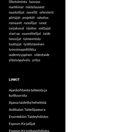
liiketoiminta
luovuus
markkinat
mietelauseet
muotoilijat
novellit
orkesterit
piirtäjät
projektit
rahoitus
romaanit
runoilijat
runot
sarjakuvat
sijoitus
soittajat
start up
suunnittelijat
taide
tanssijat
toimeentulo
tuottajat
työllistäminen
työvoimapolitiikka
uudentyyppinen
videotaide
yhteisöpalvelu
yritys
LINKIT
Ajankohtaista taiteesta ja
kulttuurista
Ajassa taidetta helvetistä
Asikkalan Taiteilijaseura
Enontekiön Taideyhdistys
Espoon Kirjailijat
Espoon Kirjoittajayhdistys