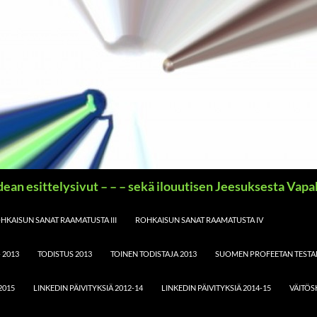
idean esittelysivut – – – sekä ilouutisen Jeesuksesta Vap
HKAISUN SANAT RAAMATUSTA III
ROHKAISUN SANAT RAAMATUSTA IV
 2013
TODISTUS 2013
TOINEN TODISTAJA 2013
SUOMEN PROFEETAN TESTA
2015
LINKEDIN PÄIVITYKSIÄ 2012-14
LINKEDIN PÄIVITYKSIÄ 2014-15
VÄITÖS