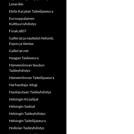
Limerikki
Etelä-Karjalan Taiteilijaseura
Eurooppalainen
Kulttuuriyhdistys
Finalcall07
Galleriat ja näyttelyt Helsinki,
Espoo ja Vantaa
Galleriat.net
Haagan Taideseura
Hämeenlinnan Seudun
Taideyhdistys
Hämeenlinnan Taiteilijaseura
Harhauttaja -blogi
Haukiputaan Taideyhdistys
Helsingin Kirjailijat
Helsingin Saskiat
Helsingin Taideyhdistys
Helsingin Taiteilijaseura
Hollolan Taideyhdistys