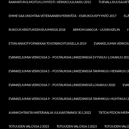
RAAMATUN ILMOITUS LYHYESTI -VERKKOJULKAISU 2015
TURVALLISUUSAJATT
EMME SAA UNOHTAA VETERAANIEN PERINTÖÄ – ESIRUKOUSPYYNTÖ 2017
EL
RUKOUS KRISTUKSEN RUUMIISSA 2018
ARMON SANOJA – UUSIN KIELIN
H
ETSIN ANSIOTYÖPAIKKAA TOSITARKOITUKSELLA 2019
EVANKELIUMIA VERKOSS
EVANKELIUMIA VERKOSSA 3 – POSTAUKSIA LINKEDINISSÄ SYYSKUU-LOKAKUU 201
EVANKELIUMIA VERKOSSA 5 – POSTAUKSIA LINKEDINISSÄ TAMMIKUU-HEINÄKUU 2
EVANKELIUMIA VERKOSSA 7 – POSTAUKSIA LINKEDINISSÄ LOKAKUU 2020
EVA
EVANKELIUMIA VERKOSSA 9 – POSTAUKSIA LINKEDINISSÄ TAMMIKUU-HUHTIKUU 2
AJANKOHTAISTA MATERIAALIA JULKAISTAVAKSI 30.1.2022
TIETOA PEDON MERKI
TOTUUDEN VALOSSA 2 2023
TOTUUDEN VALOSSA 3 2023
TOTUUDEN VALOS