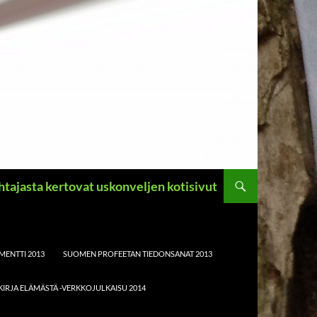
ahtajasta kertovat uskonveljen kotisivut
MENTTI 2013
SUOMEN PROFEETAN TIEDONSANAT 2013
KIRJA ELÄMÄSTÄ -VERKKOJULKAISU 2014