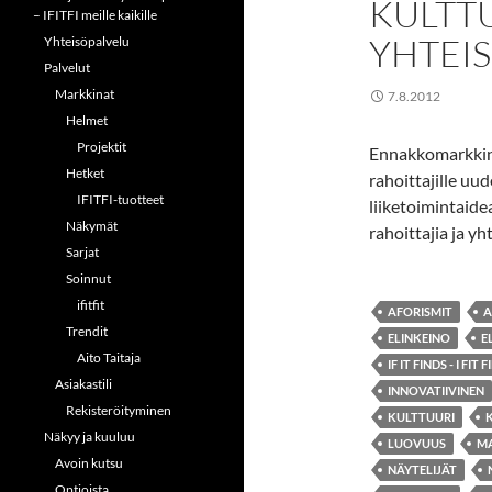
KULTT
– IFITFI meille kaikille
YHTEI
Yhteisöpalvelu
Palvelut
Markkinat
7.8.2012
Helmet
Projektit
Ennakkomarkkinoi 
Hetket
rahoittajille uu
IFITFI-tuotteet
liiketoimintaide
Näkymät
rahoittajia ja yh
Sarjat
Soinnut
ifitfit
AFORISMIT
A
Trendit
ELINKEINO
E
Aito Taitaja
IF IT FINDS - I FIT F
Asiakastili
INNOVATIIVINEN
Rekisteröityminen
KULTTUURI
Näkyy ja kuuluu
LUOVUUS
M
Avoin kutsu
NÄYTELIJÄT
Optioista